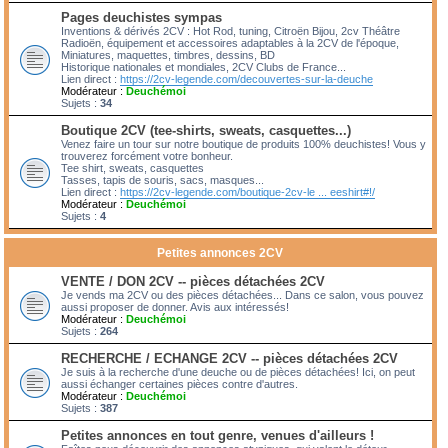
Pages deuchistes sympas
Inventions & dérivés 2CV : Hot Rod, tuning, Citroën Bijou, 2cv Théâtre
Radioën, équipement et accessoires adaptables à la 2CV de l'époque,
Miniatures, maquettes, timbres, dessins, BD
Historique nationales et mondiales, 2CV Clubs de France...
Lien direct :
https://2cv-legende.com/decouvertes-sur-la-deuche
Modérateur :
Deuchémoi
Sujets :
34
Boutique 2CV (tee-shirts, sweats, casquettes...)
Venez faire un tour sur notre boutique de produits 100% deuchistes! Vous y
trouverez forcément votre bonheur.
Tee shirt, sweats, casquettes
Tasses, tapis de souris, sacs, masques...
Lien direct :
https://2cv-legende.com/boutique-2cv-le ... eeshirt#!/
Modérateur :
Deuchémoi
Sujets :
4
Petites annonces 2CV
VENTE / DON 2CV -- pièces détachées 2CV
Je vends ma 2CV ou des pièces détachées... Dans ce salon, vous pouvez
aussi proposer de donner. Avis aux intéressés!
Modérateur :
Deuchémoi
Sujets :
264
RECHERCHE / ECHANGE 2CV -- pièces détachées 2CV
Je suis à la recherche d'une deuche ou de pièces détachées! Ici, on peut
aussi échanger certaines pièces contre d'autres.
Modérateur :
Deuchémoi
Sujets :
387
Petites annonces en tout genre, venues d'ailleurs !