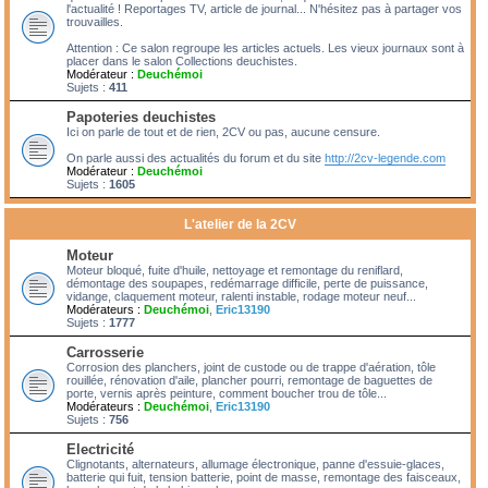
l'actualité ! Reportages TV, article de journal... N'hésitez pas à partager vos
trouvailles.
Attention : Ce salon regroupe les articles actuels. Les vieux journaux sont à
placer dans le salon Collections deuchistes.
Modérateur :
Deuchémoi
Sujets :
411
Papoteries deuchistes
Ici on parle de tout et de rien, 2CV ou pas, aucune censure.
On parle aussi des actualités du forum et du site
http://2cv-legende.com
Modérateur :
Deuchémoi
Sujets :
1605
L'atelier de la 2CV
Moteur
Moteur bloqué, fuite d'huile, nettoyage et remontage du reniflard,
démontage des soupapes, redémarrage difficile, perte de puissance,
vidange, claquement moteur, ralenti instable, rodage moteur neuf...
Modérateurs :
Deuchémoi
,
Eric13190
Sujets :
1777
Carrosserie
Corrosion des planchers, joint de custode ou de trappe d'aération, tôle
rouillée, rénovation d'aile, plancher pourri, remontage de baguettes de
porte, vernis après peinture, comment boucher trou de tôle...
Modérateurs :
Deuchémoi
,
Eric13190
Sujets :
756
Electricité
Clignotants, alternateurs, allumage électronique, panne d'essuie-glaces,
batterie qui fuit, tension batterie, point de masse, remontage des faisceaux,