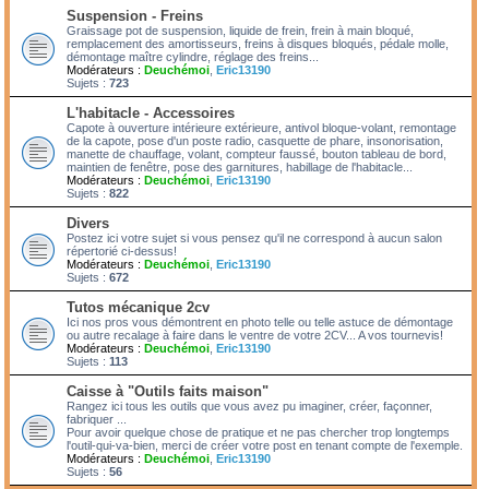
Suspension - Freins
Graissage pot de suspension, liquide de frein, frein à main bloqué,
remplacement des amortisseurs, freins à disques bloqués, pédale molle,
démontage maître cylindre, réglage des freins...
Modérateurs :
Deuchémoi
,
Eric13190
Sujets :
723
L'habitacle - Accessoires
Capote à ouverture intérieure extérieure, antivol bloque-volant, remontage
de la capote, pose d'un poste radio, casquette de phare, insonorisation,
manette de chauffage, volant, compteur faussé, bouton tableau de bord,
maintien de fenêtre, pose des garnitures, habillage de l'habitacle...
Modérateurs :
Deuchémoi
,
Eric13190
Sujets :
822
Divers
Postez ici votre sujet si vous pensez qu'il ne correspond à aucun salon
répertorié ci-dessus!
Modérateurs :
Deuchémoi
,
Eric13190
Sujets :
672
Tutos mécanique 2cv
Ici nos pros vous démontrent en photo telle ou telle astuce de démontage
ou autre recalage à faire dans le ventre de votre 2CV... A vos tournevis!
Modérateurs :
Deuchémoi
,
Eric13190
Sujets :
113
Caisse à "Outils faits maison"
Rangez ici tous les outils que vous avez pu imaginer, créer, façonner,
fabriquer ...
Pour avoir quelque chose de pratique et ne pas chercher trop longtemps
l'outil-qui-va-bien, merci de créer votre post en tenant compte de l'exemple.
Modérateurs :
Deuchémoi
,
Eric13190
Sujets :
56