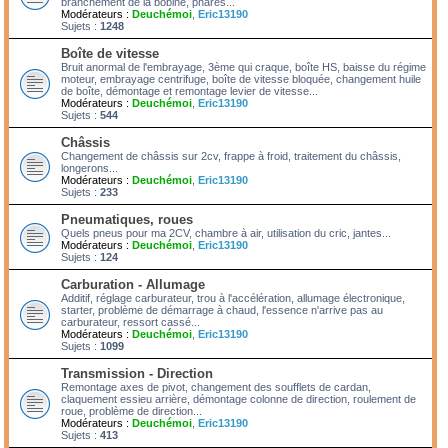
branchement de la bobine, phares...
Modérateurs :
Deuchémoi
,
Eric13190
Sujets :
1248
Boîte de vitesse
Bruit anormal de l'embrayage, 3ème qui craque, boîte HS, baisse du régime
moteur, embrayage centrifuge, boîte de vitesse bloquée, changement huile
de boîte, démontage et remontage levier de vitesse...
Modérateurs :
Deuchémoi
,
Eric13190
Sujets :
544
Châssis
Changement de châssis sur 2cv, frappe à froid, traitement du châssis,
longerons...
Modérateurs :
Deuchémoi
,
Eric13190
Sujets :
233
Pneumatiques, roues
Quels pneus pour ma 2CV, chambre à air, utilisation du cric, jantes...
Modérateurs :
Deuchémoi
,
Eric13190
Sujets :
124
Carburation - Allumage
Additif, réglage carburateur, trou à l'accélération, allumage électronique,
starter, problème de démarrage à chaud, l'essence n'arrive pas au
carburateur, ressort cassé...
Modérateurs :
Deuchémoi
,
Eric13190
Sujets :
1099
Transmission - Direction
Remontage axes de pivot, changement des soufflets de cardan,
claquement essieu arrière, démontage colonne de direction, roulement de
roue, problème de direction...
Modérateurs :
Deuchémoi
,
Eric13190
Sujets :
413