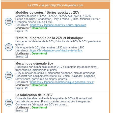
La 2CV vue par http://2cv-legende.com
Modèles de séries / Séries spéciales 2CV
Modèles de série : 2CV A, 2CV AZ, 2CV AZAM, 2CV 4, 2 CV 6...
Séries spéciales : Charleston, Dolly, France 3, Miko, Michelin, Perrier,
Orangina, Vache, Sauss-Ente...
Lien direct :
https://2cv-legende.com/2cv-series-speciales
Modérateur :
Deuchémoi
Sujets :
75
Histoire, biographie de la 2CV et historique
Les pères fondateurs de la 2CV, l'histoire de la 2CV, la 2CV pendant la
guerre
Historique de la 2CV des années 1930 aux années 1990
Lien direct :
https://2cv-legende.com/histoire-de-la-2cv
Modérateur :
Deuchémoi
Sujets :
12
Mécanique générale 2cv
Rubriques sur la mécanique de la 2CV ; le moteur, les accessoires,
transmission, dimensions et poids
RTA, nuancier de couleur, diagnostic de panne, plan de graissage
Descriptif des équipements intérieurs : volant, calandre, poignées,
rétroviseurs, garnitures de sièges, phares...
Lien direct :
https://2cv-legende.com/mecanique-generale-2cv-2
Modérateur :
Deuchémoi
Sujets :
25
La fabrication de la 2CV
Usine de Levallois, usine de Mangualde, la 2CV à l'international
Les prix de vente en Francs, cahier des charges à respecter
Comment se fabriquait une 2CV en usine...
Modérateur :
Deuchémoi
Sujets :
12