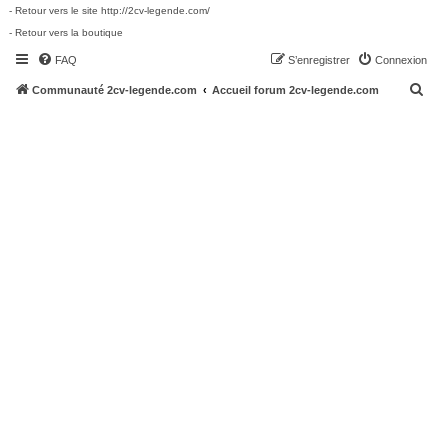
- Retour vers le site http://2cv-legende.com/
- Retour vers la boutique
FAQ
S’enregistrer
Connexion
R
Communauté 2cv-legende.com
Accueil forum 2cv-legende.com
e
c
h
e
r
c
h
e
r