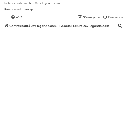
- Retour vers le site http://2cv-legende.com/
- Retour vers la boutique
FAQ
S’enregistrer
Connexion
R
Communauté 2cv-legende.com
Accueil forum 2cv-legende.com
e
c
h
e
r
c
h
e
r