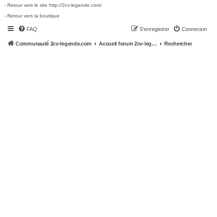
- Retour vers le site http://2cv-legende.com/
- Retour vers la boutique
FAQ
S’enregistrer
Connexion
Communauté 2cv-legende.com
Accueil forum 2cv-legende.com
Rechercher