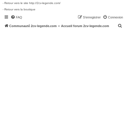
- Retour vers le site http://2cv-legende.com/
- Retour vers la boutique
FAQ
S’enregistrer
Connexion
R
Communauté 2cv-legende.com
Accueil forum 2cv-legende.com
e
c
h
e
r
c
h
e
r