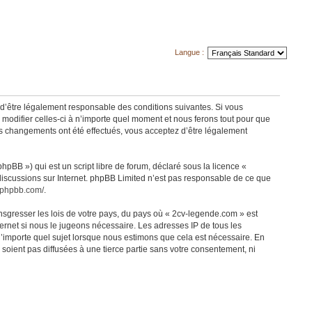
Langue :
 d’être légalement responsable des conditions suivantes. Si vous
modifier celles-ci à n’importe quel moment et nous ferons tout pour que
des changements ont été effectués, vous acceptez d’être légalement
pBB ») qui est un script libre de forum, déclaré sous la licence «
 discussions sur Internet. phpBB Limited n’est pas responsable de ce que
.phpbb.com/
.
nsgresser les lois de votre pays, du pays où « 2cv-legende.com » est
ernet si nous le jugeons nécessaire. Les adresses IP de tous les
’importe quel sujet lorsque nous estimons que cela est nécessaire. En
oient pas diffusées à une tierce partie sans votre consentement, ni