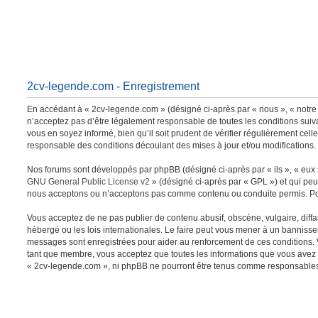
2cv-legende.com - Enregistrement
En accédant à « 2cv-legende.com » (désigné ci-après par « nous », « notre 
n’acceptez pas d’être légalement responsable de toutes les conditions suiv
vous en soyez informé, bien qu’il soit prudent de vérifier régulièrement ce
responsable des conditions découlant des mises à jour et/ou modifications.
Nos forums sont développés par phpBB (désigné ci-après par « ils », « eux »
GNU General Public License v2
» (désigné ci-après par « GPL ») et qui peu
nous acceptons ou n’acceptons pas comme contenu ou conduite permis. Pour
Vous acceptez de ne pas publier de contenu abusif, obscène, vulgaire, diffa
hébergé ou les lois internationales. Le faire peut vous mener à un bannisse
messages sont enregistrées pour aider au renforcement de ces conditions. 
tant que membre, vous acceptez que toutes les informations que vous avez s
« 2cv-legende.com », ni phpBB ne pourront être tenus comme responsables 