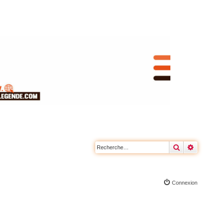
Rechercher
Recherc
Connexion