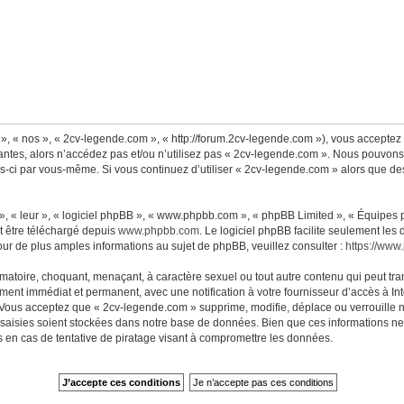
», « nos », « 2cv-legende.com », « http://forum.2cv-legende.com »), vous acceptez
antes, alors n’accédez pas et/ou n’utilisez pas « 2cv-legende.com ». Nous pouvons 
lles-ci par vous-même. Si vous continuez d’utiliser « 2cv-legende.com » alors que 
, « leur », « logiciel phpBB », « www.phpbb.com », « phpBB Limited », « Équipes ph
t être téléchargé depuis
www.phpbb.com
. Le logiciel phpBB facilite seulement les
 de plus amples informations au sujet de phpBB, veuillez consulter :
https://www
matoire, choquant, menaçant, à caractère sexuel ou tout autre contenu qui peut tra
ment immédiat et permanent, avec une notification à votre fournisseur d’accès à Int
Vous acceptez que « 2cv-legende.com » supprime, modifie, déplace ou verrouille n
aisies soient stockées dans notre base de données. Bien que ces informations ne s
en cas de tentative de piratage visant à compromettre les données.