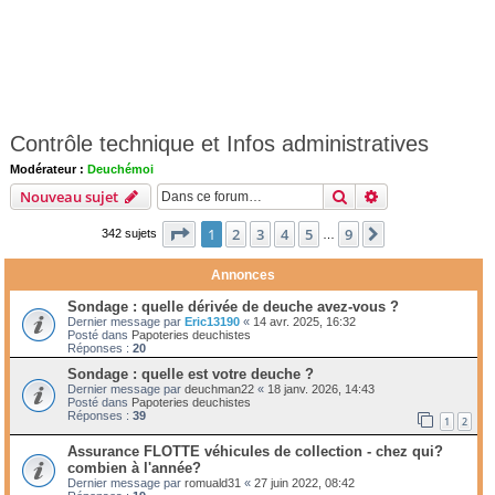
Contrôle technique et Infos administratives
Modérateur :
Deuchémoi
Rechercher
Recherche avanc
Nouveau sujet
Page
1
sur
9
1
2
3
4
5
9
Suivante
342 sujets
…
Annonces
Sondage : quelle dérivée de deuche avez-vous ?
Dernier message par
Eric13190
«
14 avr. 2025, 16:32
Posté dans
Papoteries deuchistes
Réponses :
20
Sondage : quelle est votre deuche ?
Dernier message par
deuchman22
«
18 janv. 2026, 14:43
Posté dans
Papoteries deuchistes
Réponses :
39
1
2
Assurance FLOTTE véhicules de collection - chez qui?
combien à l'année?
Dernier message par
romuald31
«
27 juin 2022, 08:42