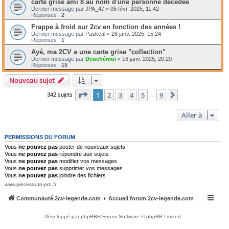
carte grise ami 8 au nom d'une personne décédée
Dernier message par
JPA_47
«
05 févr. 2025, 11:42
Réponses :
2
Frappe à froid sur 2cv en fonction des années !
Dernier message par
Paskcal
«
28 janv. 2025, 15:24
Réponses :
1
Ayé, ma 2CV a une carte grise "collection"
Dernier message par
Deuchémoi
«
16 janv. 2025, 20:20
Réponses :
15
Nouveau sujet
Page
1
sur
9
1
2
3
4
5
9
Suivante
342 sujets
…
Aller à
PERMISSIONS DU FORUM
Vous
ne pouvez pas
poster de nouveaux sujets
Vous
ne pouvez pas
répondre aux sujets
Vous
ne pouvez pas
modifier vos messages
Vous
ne pouvez pas
supprimer vos messages
Vous
ne pouvez pas
joindre des fichiers
www.piecesauto-pro.fr
Communauté 2cv-legende.com
Accueil forum 2cv-legende.com
Développé par
phpBB
® Forum Software © phpBB Limited