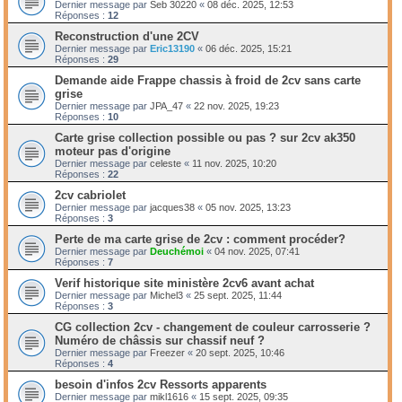
Dernier message par
Seb 30220
«
08 déc. 2025, 12:53
Réponses :
12
Reconstruction d'une 2CV
Dernier message par
Eric13190
«
06 déc. 2025, 15:21
Réponses :
29
Demande aide Frappe chassis à froid de 2cv sans carte
grise
Dernier message par
JPA_47
«
22 nov. 2025, 19:23
Réponses :
10
Carte grise collection possible ou pas ? sur 2cv ak350
moteur pas d'origine
Dernier message par
celeste
«
11 nov. 2025, 10:20
Réponses :
22
2cv cabriolet
Dernier message par
jacques38
«
05 nov. 2025, 13:23
Réponses :
3
Perte de ma carte grise de 2cv : comment procéder?
Dernier message par
Deuchémoi
«
04 nov. 2025, 07:41
Réponses :
7
Verif historique site ministère 2cv6 avant achat
Dernier message par
Michel3
«
25 sept. 2025, 11:44
Réponses :
3
CG collection 2cv - changement de couleur carrosserie ?
Numéro de châssis sur chassif neuf ?
Dernier message par
Freezer
«
20 sept. 2025, 10:46
Réponses :
4
besoin d'infos 2cv Ressorts apparents
Dernier message par
mikl1616
«
15 sept. 2025, 09:35