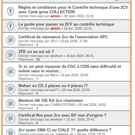
Règles et conditions pour le Contrôle technique d'une 2CV
avec Carte grise COLLECTION
Dernier message par
admin
«
30 mars 2022, 22:41
Le guide pour passer sa 2CV au contrôle technique
Dernier message par
admin
«
10 avr. 2020, 15:41
Certificat de naissance 2cv de l'association APC
Dernier message par
JFU
«
22 juil. 2026, 17:08
Réponses :
3
ZFE on en est où ?
Dernier message par
akoirium
«
16 juin 2026, 06:41
Réponses :
16
Si si, on peut repasser de CGC à CGN sans difficulté et
même sans le vouloir...
Dernier message par
Mica
«
15 juin 2026, 20:55
Réponses :
7
Mehari en CG 2 places ou 4 places !?
Dernier message par
pat77
«
25 mai 2026, 10:53
Réponses :
5
Mention AK SIE KA 2cv charleston
Dernier message par
CHARLYSTONE
«
05 mai 2026, 16:52
Réponses :
3
Certificat ffve pour 2cv avec BV non d'origine ?
Dernier message par
akoirium
«
10 avr. 2026, 19:42
Réponses :
8
2cv azam 1966 CI ou CIALE ?? quelle différence ?
Dernier message par
Le_solognot_41
«
09 avr. 2026, 19:37