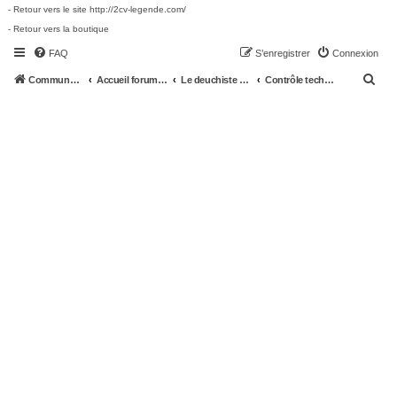
- Retour vers le site http://2cv-legende.com/
- Retour vers la boutique
FAQ
S’enregistrer
Connexion
R
Communauté 2cv-legende.com
Accueil forum 2cv-legende.com
Le deuchiste et sa deuche
Contrôle technique et Infos administratives
e
c
h
e
r
c
h
e
r