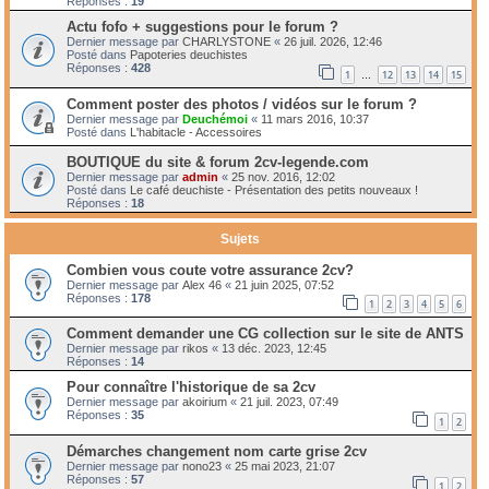
Réponses :
19
Actu fofo + suggestions pour le forum ?
Dernier message par
CHARLYSTONE
«
26 juil. 2026, 12:46
Posté dans
Papoteries deuchistes
Réponses :
428
1
12
13
14
15
…
Comment poster des photos / vidéos sur le forum ?
Dernier message par
Deuchémoi
«
11 mars 2016, 10:37
Posté dans
L'habitacle - Accessoires
BOUTIQUE du site & forum 2cv-legende.com
Dernier message par
admin
«
25 nov. 2016, 12:02
Posté dans
Le café deuchiste - Présentation des petits nouveaux !
Réponses :
18
Sujets
Combien vous coute votre assurance 2cv?
Dernier message par
Alex 46
«
21 juin 2025, 07:52
Réponses :
178
1
2
3
4
5
6
Comment demander une CG collection sur le site de ANTS
Dernier message par
rikos
«
13 déc. 2023, 12:45
Réponses :
14
Pour connaître l'historique de sa 2cv
Dernier message par
akoirium
«
21 juil. 2023, 07:49
Réponses :
35
1
2
Démarches changement nom carte grise 2cv
Dernier message par
nono23
«
25 mai 2023, 21:07
Réponses :
57
1
2