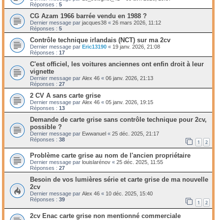
Réponses :
5
CG Azam 1966 barrée vendu en 1988 ?
Dernier message par
jacques38
«
26 mars 2026, 11:12
Réponses :
5
Contrôle technique irlandais (NCT) sur ma 2cv
Dernier message par
Eric13190
«
19 janv. 2026, 21:08
Réponses :
17
C'est officiel, les voitures anciennes ont enfin droit à leur
vignette
Dernier message par
Alex 46
«
06 janv. 2026, 21:13
Réponses :
27
2 CV A sans carte grise
Dernier message par
Alex 46
«
05 janv. 2026, 19:15
Réponses :
13
Demande de carte grise sans contrôle technique pour 2cv,
possible ?
Dernier message par
Ewwanuel
«
25 déc. 2025, 21:17
Réponses :
38
1
2
Problème carte grise au nom de l'ancien propriétaire
Dernier message par
louislarénov
«
25 déc. 2025, 11:55
Réponses :
27
Besoin de vos lumières série et carte grise de ma nouvelle
2cv
Dernier message par
Alex 46
«
10 déc. 2025, 15:40
Réponses :
39
1
2
2cv Enac carte grise non mentionné commerciale