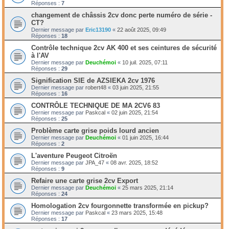
Réponses :
7
changement de châssis 2cv donc perte numéro de série -
CT?
Dernier message par
Eric13190
«
22 août 2025, 09:49
Réponses :
18
Contrôle technique 2cv AK 400 et ses ceintures de sécurité
à l'AV
Dernier message par
Deuchémoi
«
10 juil. 2025, 07:11
Réponses :
29
Signification SIE de AZSIEKA 2cv 1976
Dernier message par
robert48
«
03 juin 2025, 21:55
Réponses :
16
CONTRÔLE TECHNIQUE DE MA 2CV6 83
Dernier message par
Paskcal
«
02 juin 2025, 21:54
Réponses :
25
Problème carte grise poids lourd ancien
Dernier message par
Deuchémoi
«
01 juin 2025, 16:44
Réponses :
2
L'aventure Peugeot Citroën
Dernier message par
JPA_47
«
08 avr. 2025, 18:52
Réponses :
9
Refaire une carte grise 2cv Export
Dernier message par
Deuchémoi
«
25 mars 2025, 21:14
Réponses :
24
Homologation 2cv fourgonnette transformée en pickup?
Dernier message par
Paskcal
«
23 mars 2025, 15:48
Réponses :
17