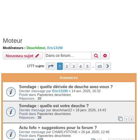
Moteur
Modérateurs :
Deuchémoi
,
Eric13190
Rechercher
Recherche avanc
Nouveau sujet
Page
1
sur
45
1
2
3
4
5
45
Suivante
1777 sujets
…
Annonces
Sondage : quelle dérivée de deuche avez-vous ?
Dernier message par
Eric13190
«
14 avr. 2025, 16:32
Posté dans
Papoteries deuchistes
Réponses :
20
Sondage : quelle est votre deuche ?
Dernier message par
deuchman22
«
18 janv. 2026, 14:43
Posté dans
Papoteries deuchistes
Réponses :
39
1
2
Actu fofo + suggestions pour le forum ?
Dernier message par
CHARLYSTONE
«
26 juil. 2026, 12:46
Posté dans
Papoteries deuchistes
Réponses :
428