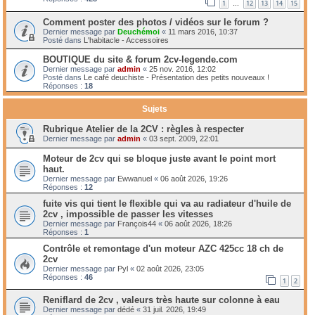
1
12
13
14
15
…
Comment poster des photos / vidéos sur le forum ?
Dernier message par
Deuchémoi
«
11 mars 2016, 10:37
Posté dans
L'habitacle - Accessoires
BOUTIQUE du site & forum 2cv-legende.com
Dernier message par
admin
«
25 nov. 2016, 12:02
Posté dans
Le café deuchiste - Présentation des petits nouveaux !
Réponses :
18
Sujets
Rubrique Atelier de la 2CV : règles à respecter
Dernier message par
admin
«
03 sept. 2009, 22:01
Moteur de 2cv qui se bloque juste avant le point mort
haut.
Dernier message par
Ewwanuel
«
06 août 2026, 19:26
Réponses :
12
fuite vis qui tient le flexible qui va au radiateur d'huile de
2cv , impossible de passer les vitesses
Dernier message par
François44
«
06 août 2026, 18:26
Réponses :
1
Contrôle et remontage d'un moteur AZC 425cc 18 ch de
2cv
Dernier message par
Pyl
«
02 août 2026, 23:05
Réponses :
46
1
2
Reniflard de 2cv , valeurs très haute sur colonne à eau
Dernier message par
dédé
«
31 juil. 2026, 19:49