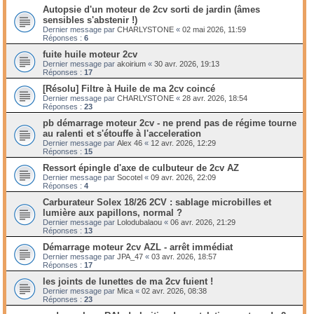
Autopsie d'un moteur de 2cv sorti de jardin (âmes
sensibles s'abstenir !)
Dernier message par
CHARLYSTONE
«
02 mai 2026, 11:59
Réponses :
6
fuite huile moteur 2cv
Dernier message par
akoirium
«
30 avr. 2026, 19:13
Réponses :
17
[Résolu] Filtre à Huile de ma 2cv coincé
Dernier message par
CHARLYSTONE
«
28 avr. 2026, 18:54
Réponses :
23
pb démarrage moteur 2cv - ne prend pas de régime tourne
au ralenti et s'étouffe à l'acceleration
Dernier message par
Alex 46
«
12 avr. 2026, 12:29
Réponses :
15
Ressort épingle d'axe de culbuteur de 2cv AZ
Dernier message par
Socotel
«
09 avr. 2026, 22:09
Réponses :
4
Carburateur Solex 18/26 2CV : sablage microbilles et
lumière aux papillons, normal ?
Dernier message par
Lolodubalaou
«
06 avr. 2026, 21:29
Réponses :
13
Démarrage moteur 2cv AZL - arrêt immédiat
Dernier message par
JPA_47
«
03 avr. 2026, 18:57
Réponses :
17
les joints de lunettes de ma 2cv fuient !
Dernier message par
Mica
«
02 avr. 2026, 08:38
Réponses :
23