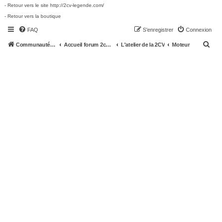
- Retour vers le site http://2cv-legende.com/
- Retour vers la boutique
FAQ
S’enregistrer
Connexion
R
Communauté 2cv-legende.com
Accueil forum 2cv-legende.com
L'atelier de la 2CV
Moteur
e
c
h
e
r
c
h
e
r