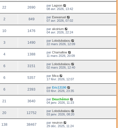
par
Lagoon
22
2690
08 avr. 2026, 13:42
par
Ewwanuel
2
849
07 avr. 2026, 07:02
par
akoirium
10
1476
04 avr. 2026, 22:24
par
Lolodubalaou
3
1490
22 mars 2026, 12:09
par
Chamallow
4
1388
11 mars 2026, 20:09
par
Lolodubalaou
6
3151
02 mars 2026, 12:40
par
Mica
6
5357
17 févr. 2026, 12:07
par
Eric13190
6
2393
03 févr. 2026, 23:35
par
Deuchémoi
21
3640
04 janv. 2026, 11:23
par
Lolodubalaou
20
12752
03 janv. 2026, 08:20
par
neutron
138
38467
29 déc. 2025, 11:24