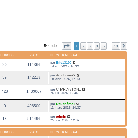
Page
1
sur
14
1
2
3
4
5
14
Suiv
544 sujets
…
ÉPONSES
VUES
DERNIER MESSAGE
par
Eric13190
20
111366
14 avr. 2025, 16:32
par
deuchman22
39
142213
18 janv. 2026, 14:43
par
CHARLYSTONE
428
1433607
26 juil. 2026, 12:46
par
Deuchémoi
0
406500
11 mars 2016, 10:37
par
admin
18
511496
25 nov. 2016, 12:02
ÉPONSES
VUES
DERNIER MESSAGE