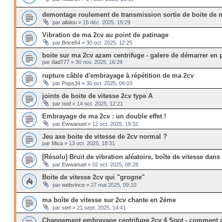
demontage roulement de transmission sortie de boite de 
par
allalou
»
15 déc. 2025, 15:29
Vibration de ma 2cv au point de patinage
par
Brice64
»
30 oct. 2025, 12:25
boite sur ma 2cv azam centrifuge - galere de démarrer en 
par
dad777
»
30 nov. 2025, 16:29
rupture câble d'embrayage à répétition de ma 2cv
par
Pops34
»
30 oct. 2025, 06:03
joints de boite de vitesse 2cv type A
par
mof
»
14 oct. 2025, 12:21
Embrayage de ma 2cv : un double effet !
par
Ewwanuel
»
12 oct. 2025, 19:32
Jeu axe boite de vitesse de 2cv normal ?
par
Mica
»
13 oct. 2025, 18:31
[Résolu] Bruit de vibration aléatoire, boîte de vitesse dan
par
Ewwanuel
»
02 oct. 2025, 08:28
Boite de vitesse 2cv qui "grogne"
par
webvince
»
27 mai 2025, 09:10
ma boîte de vitesse sur 2cv chante en 2éme
par
stef
»
21 sept. 2025, 14:41
Changement embrayage centrifuge 2cv 4 Spot - comment c