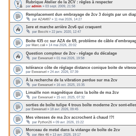
Rubrique Atelier de la 2CV : règles à respecter
par
admin
»
03 sept. 2009, 21:58
Remplacement dun embrayage de 2cv 3 doigts par un dia
par
AZAM87
»
11 mai 2026, 14:27
1ere et marche arrière 2cv6 qui craquent
par
Bocchi
»
22 janv. 2020, 12:47
Boite 435 cc sur AZA de 69, problème de câble d'embraya
par
Marc.cali
»
14 mai 2026, 20:02
Question compteur de 2cv - réglage du décalage
par
Ewwanuel
»
01 mai 2026, 19:58
tolérance côte de réglage distance conique boite de vitess
par
Ewwanuel
»
24 avr. 2026, 07:39
À la recherche de la vibration perdue sur ma 2cv
par
Ewwanuel
»
16 oct. 2025, 15:35
Limaille non magnétique dans la boîte de ma 2cv
par
Ewwanuel
»
15 oct. 2025, 07:32
sorties de boîte tulipe 4 trous boîte moderne 2cv sont-ell
par
Ewwanuel
»
18 avr. 2026, 09:45
Mes vitesses de ma 2cv accrochent à chaud !?!
par
Python26
»
09 avr. 2026, 15:22
Morceau de metal dans la vidange de boîte de 2cv
par
Alex 46
»
13 avr. 2026, 19:17