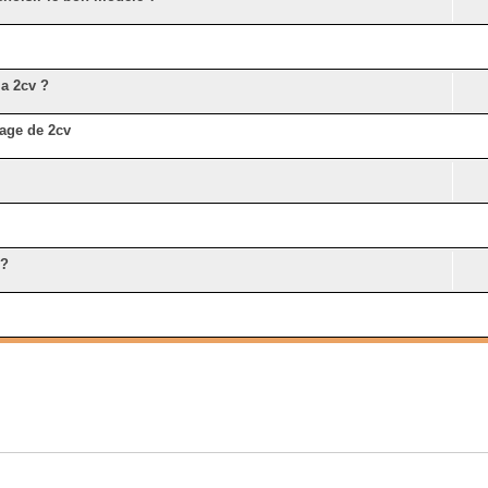
ma 2cv ?
age de 2cv
 ?