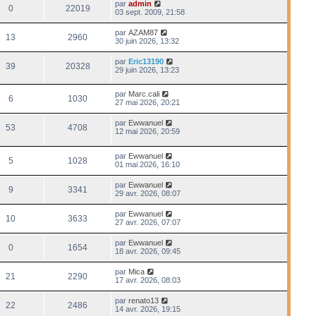
par
admin
0
22019
03 sept. 2009, 21:58
par
AZAM87
13
2960
30 juin 2026, 13:32
par
Eric13190
39
20328
29 juin 2026, 13:23
par
Marc.cali
6
1030
27 mai 2026, 20:21
par
Ewwanuel
53
4708
12 mai 2026, 20:59
par
Ewwanuel
5
1028
01 mai 2026, 16:10
par
Ewwanuel
9
3341
29 avr. 2026, 08:07
par
Ewwanuel
10
3633
27 avr. 2026, 07:07
par
Ewwanuel
0
1654
18 avr. 2026, 09:45
par
Mica
21
2290
17 avr. 2026, 08:03
par
renato13
22
2486
14 avr. 2026, 19:15