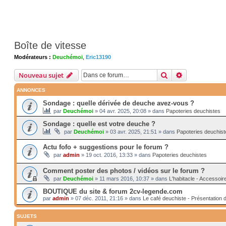
Boîte de vitesse
Modérateurs :
Deuchémoi
,
Eric13190
Rechercher
Recherche av
Nouveau sujet
ANNONCES
Sondage : quelle dérivée de deuche avez-vous ?
par
Deuchémoi
»
04 avr. 2025, 20:08
» dans
Papoteries deuchistes
Sondage : quelle est votre deuche ?
par
Deuchémoi
»
03 avr. 2025, 21:51
» dans
Papoteries deuchist
Actu fofo + suggestions pour le forum ?
par
admin
»
19 oct. 2016, 13:33
» dans
Papoteries deuchistes
Comment poster des photos / vidéos sur le forum ?
par
Deuchémoi
»
11 mars 2016, 10:37
» dans
L'habitacle - Accessoir
BOUTIQUE du site & forum 2cv-legende.com
par
admin
»
07 déc. 2011, 21:16
» dans
Le café deuchiste - Présentation 
SUJETS