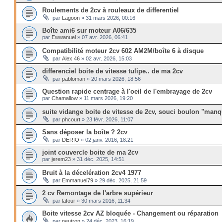
Roulements de 2cv à rouleaux de differentiel
par
Lagoon
»
31 mars 2026, 00:16
Boîte ami6 sur moteur A06/635
par
Ewwanuel
»
07 avr. 2026, 06:41
Compatibilité moteur 2cv 602 AM2M/boîte 6 à disque
par
Alex 46
»
02 avr. 2026, 15:03
differenciel boite de vitesse tulipe.. de ma 2cv
par
pabloman
»
20 mars 2026, 18:56
Question rapide centrage à l'oeil de l'embrayage de 2cv
par
Chamallow
»
11 mars 2026, 19:20
suite vidange boite de vitesse de 2cv, souci boulon "manq
par
phcourt
»
23 févr. 2026, 11:07
Sans déposer la boîte ? 2cv
par
DERIO
»
02 janv. 2016, 18:21
joint couvercle boite de ma 2cv
par
jerem23
»
31 déc. 2025, 14:51
Bruit à la décelération 2cv4 1977
par
Emmanuel79
»
29 déc. 2025, 21:59
2 cv Remontage de l'arbre supérieur
par
lafour
»
30 mars 2016, 11:34
Boite vitesse 2cv AZ bloquée - Changement ou réparation
par
neutron
»
24 déc. 2023, 16:19