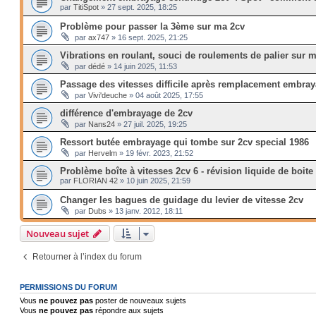
par
TitiSpot
»
27 sept. 2025, 18:25
Problème pour passer la 3ème sur ma 2cv
par
ax747
»
16 sept. 2025, 21:25
Vibrations en roulant, souci de roulements de palier sur 
par
dédé
»
14 juin 2025, 11:53
Passage des vitesses difficile après remplacement embray
par
Vivi'deuche
»
04 août 2025, 17:55
différence d'embrayage de 2cv
par
Nans24
»
27 juil. 2025, 19:25
Ressort butée embrayage qui tombe sur 2cv special 1986
par
Hervelm
»
19 févr. 2023, 21:52
Problème boîte à vitesses 2cv 6 - révision liquide de boite
par
FLORIAN 42
»
10 juin 2025, 21:59
Changer les bagues de guidage du levier de vitesse 2cv
par
Dubs
»
13 janv. 2012, 18:11
Nouveau sujet
Retourner à l’index du forum
PERMISSIONS DU FORUM
Vous
ne pouvez pas
poster de nouveaux sujets
Vous
ne pouvez pas
répondre aux sujets