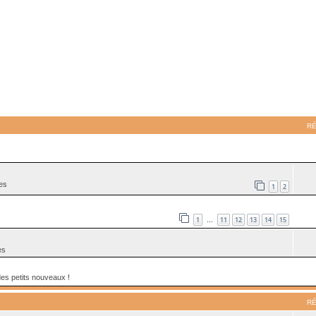
ancée
R
es
1
2
1
11
12
13
14
15
…
es
des petits nouveaux !
R