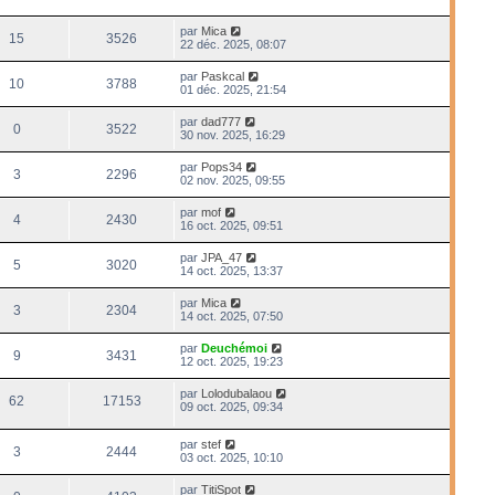
par
Mica
15
3526
22 déc. 2025, 08:07
par
Paskcal
10
3788
01 déc. 2025, 21:54
par
dad777
0
3522
30 nov. 2025, 16:29
par
Pops34
3
2296
02 nov. 2025, 09:55
par
mof
4
2430
16 oct. 2025, 09:51
par
JPA_47
5
3020
14 oct. 2025, 13:37
par
Mica
3
2304
14 oct. 2025, 07:50
par
Deuchémoi
9
3431
12 oct. 2025, 19:23
par
Lolodubalaou
62
17153
09 oct. 2025, 09:34
par
stef
3
2444
03 oct. 2025, 10:10
par
TitiSpot