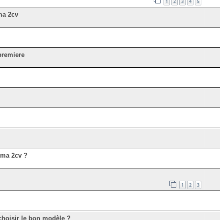
1
2
3
4
5
ma 2cv
premiere
s ma 2cv ?
1
2
3
hoisir le bon modèle ?