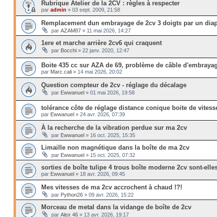
Rubrique Atelier de la 2CV : règles à respecter
par
admin
»
03 sept. 2009, 21:58
Remplacement dun embrayage de 2cv 3 doigts par un dia
par
AZAM87
»
11 mai 2026, 14:27
1ere et marche arrière 2cv6 qui craquent
par
Bocchi
»
22 janv. 2020, 12:47
Boite 435 cc sur AZA de 69, problème de câble d'embraya
par
Marc.cali
»
14 mai 2026, 20:02
Question compteur de 2cv - réglage du décalage
par
Ewwanuel
»
01 mai 2026, 19:58
tolérance côte de réglage distance conique boite de vitess
par
Ewwanuel
»
24 avr. 2026, 07:39
À la recherche de la vibration perdue sur ma 2cv
par
Ewwanuel
»
16 oct. 2025, 15:35
Limaille non magnétique dans la boîte de ma 2cv
par
Ewwanuel
»
15 oct. 2025, 07:32
sorties de boîte tulipe 4 trous boîte moderne 2cv sont-ell
par
Ewwanuel
»
18 avr. 2026, 09:45
Mes vitesses de ma 2cv accrochent à chaud !?!
par
Python26
»
09 avr. 2026, 15:22
Morceau de metal dans la vidange de boîte de 2cv
par
Alex 46
»
13 avr. 2026, 19:17