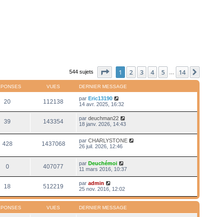
Page
1
sur
14
1
2
3
4
5
14
Suiv
544 sujets
…
ÉPONSES
VUES
DERNIER MESSAGE
par
Eric13190
20
112138
14 avr. 2025, 16:32
par
deuchman22
39
143354
18 janv. 2026, 14:43
par
CHARLYSTONE
428
1437068
26 juil. 2026, 12:46
par
Deuchémoi
0
407077
11 mars 2016, 10:37
par
admin
18
512219
25 nov. 2016, 12:02
ÉPONSES
VUES
DERNIER MESSAGE