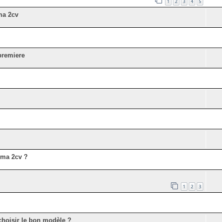
1
2
3
4
5
ma 2cv
premiere
s ma 2cv ?
1
2
3
hoisir le bon modèle ?