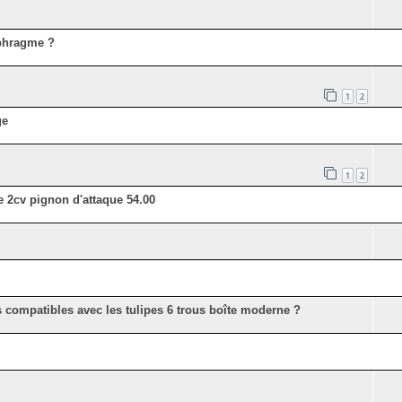
phragme ?
1
2
ge
1
2
e 2cv pignon d'attaque 54.00
es compatibles avec les tulipes 6 trous boîte moderne ?