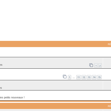
ancée
R
es
1
2
1
11
12
13
14
15
…
es
des petits nouveaux !
R