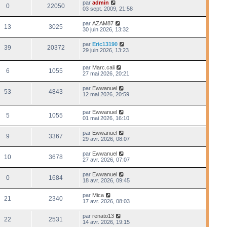
par
admin
0
22050
03 sept. 2009, 21:58
par
AZAM87
13
3025
30 juin 2026, 13:32
par
Eric13190
39
20372
29 juin 2026, 13:23
par
Marc.cali
6
1055
27 mai 2026, 20:21
par
Ewwanuel
53
4843
12 mai 2026, 20:59
par
Ewwanuel
5
1055
01 mai 2026, 16:10
par
Ewwanuel
9
3367
29 avr. 2026, 08:07
par
Ewwanuel
10
3678
27 avr. 2026, 07:07
par
Ewwanuel
0
1684
18 avr. 2026, 09:45
par
Mica
21
2340
17 avr. 2026, 08:03
par
renato13
22
2531
14 avr. 2026, 19:15