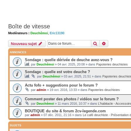
Boîte de vitesse
Modérateurs :
Deuchémoi
,
Eric13190
Rechercher
Recherche av
Nouveau sujet
ANNONCES
Sondage : quelle dérivée de deuche avez-vous ?
par
Deuchémoi
»
04 avr. 2025, 20:08
» dans
Papoteries deuchistes
Sondage : quelle est votre deuche ?
par
Deuchémoi
»
03 avr. 2025, 21:51
» dans
Papoteries deuchist
Actu fofo + suggestions pour le forum ?
par
admin
»
19 oct. 2016, 13:33
» dans
Papoteries deuchistes
Comment poster des photos / vidéos sur le forum ?
par
Deuchémoi
»
11 mars 2016, 10:37
» dans
L'habitacle - Accessoir
BOUTIQUE du site & forum 2cv-legende.com
par
admin
»
07 déc. 2011, 21:16
» dans
Le café deuchiste - Présentation 
SUJETS