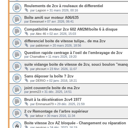
Roulements de 2cv à rouleaux de differentiel
par
Lagoon
»
31 mars 2026, 00:16
Boîte ami6 sur moteur A06/635
par
Ewwanuel
»
07 avr. 2026, 06:41
Compatibilité moteur 2cv 602 AM2M/boîte 6 à disque
par
Alex 46
»
02 avr. 2026, 15:03
differenciel boite de vitesse tulipe.. de ma 2cv
par
pabloman
»
20 mars 2026, 18:56
Question rapide centrage à l'oeil de l'embrayage de 2cv
par
Chamallow
»
11 mars 2026, 19:20
suite vidange boite de vitesse de 2cv, souci boulon "manq
par
phcourt
»
23 févr. 2026, 11:07
Sans déposer la boîte ? 2cv
par
DERIO
»
02 janv. 2016, 18:21
joint couvercle boite de ma 2cv
par
jerem23
»
31 déc. 2025, 14:51
Bruit à la décelération 2cv4 1977
par
Emmanuel79
»
29 déc. 2025, 21:59
2 cv Remontage de l'arbre supérieur
par
lafour
»
30 mars 2016, 11:34
Boite vitesse 2cv AZ bloquée - Changement ou réparation
par
neutron
»
24 déc. 2023, 16:19