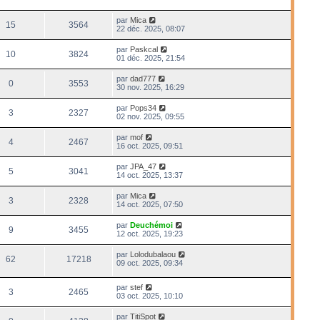
par
Mica
15
3564
22 déc. 2025, 08:07
par
Paskcal
10
3824
01 déc. 2025, 21:54
par
dad777
0
3553
30 nov. 2025, 16:29
par
Pops34
3
2327
02 nov. 2025, 09:55
par
mof
4
2467
16 oct. 2025, 09:51
par
JPA_47
5
3041
14 oct. 2025, 13:37
par
Mica
3
2328
14 oct. 2025, 07:50
par
Deuchémoi
9
3455
12 oct. 2025, 19:23
par
Lolodubalaou
62
17218
09 oct. 2025, 09:34
par
stef
3
2465
03 oct. 2025, 10:10
par
TitiSpot