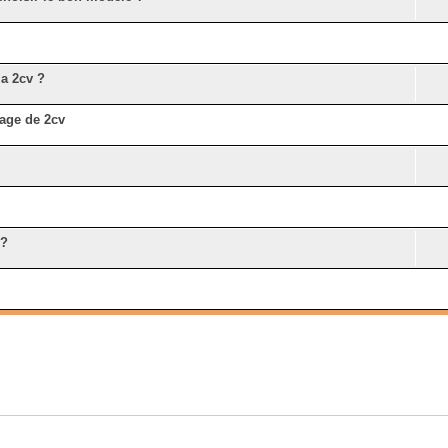
ma 2cv ?
age de 2cv
 ?