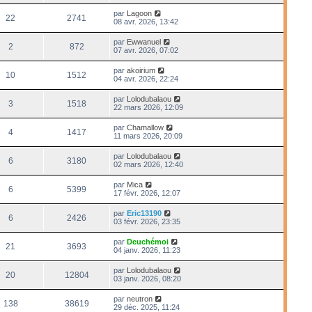
par
Lagoon
22
2741
08 avr. 2026, 13:42
par
Ewwanuel
2
872
07 avr. 2026, 07:02
par
akoirium
10
1512
04 avr. 2026, 22:24
par
Lolodubalaou
3
1518
22 mars 2026, 12:09
par
Chamallow
4
1417
11 mars 2026, 20:09
par
Lolodubalaou
6
3180
02 mars 2026, 12:40
par
Mica
6
5399
17 févr. 2026, 12:07
par
Eric13190
6
2426
03 févr. 2026, 23:35
par
Deuchémoi
21
3693
04 janv. 2026, 11:23
par
Lolodubalaou
20
12804
03 janv. 2026, 08:20
par
neutron
138
38619
29 déc. 2025, 11:24