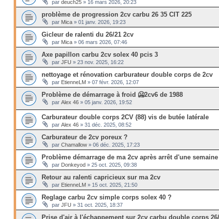
par
deuch25
»
16 mars 2026, 20:23
problème de progression 2cv carbu 26 35 CIT 225
par
Mica
»
01 janv. 2026, 19:23
Gicleur de ralenti du 26/21 2cv
par
Mica
»
06 mars 2026, 07:46
Axe papillon carbu 2cv solex 40 pcis 3
par
JFU
»
23 nov. 2025, 16:22
nettoyage et rénovation carburateur double corps de 2cv
par
EtienneLM
»
07 févr. 2026, 12:07
Problème de démarrage à froid 🥶2cv6 de 1988
par
Alex 46
»
05 janv. 2026, 19:52
Carburateur double corps 2CV (88) vis de butée latérale
par
Alex 46
»
31 déc. 2025, 08:52
Carburateur de 2cv poreux ?
par
Chamallow
»
06 déc. 2025, 17:23
Problème démarrage de ma 2cv après arrêt d'une semaine
par
Donkeyod
»
25 oct. 2025, 09:38
Retour au ralenti capricieux sur ma 2cv
par
EtienneLM
»
15 oct. 2025, 21:50
Reglage carbu 2cv simple corps solex 40 ?
par
JFU
»
31 oct. 2025, 18:37
Prise d'air à l'échappement sur 2cv carbu double corps 26