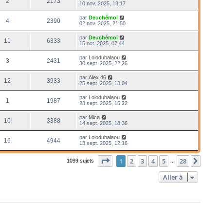
2
2173
10 nov. 2025, 18:17
par
Deuchémoi
4
2390
02 nov. 2025, 21:50
par
Deuchémoi
11
6333
15 oct. 2025, 07:44
par
Lolodubalaou
3
2431
30 sept. 2025, 22:26
par
Alex 46
12
3933
25 sept. 2025, 13:04
par
Lolodubalaou
1
1987
23 sept. 2025, 15:22
par
Mica
10
3388
14 sept. 2025, 18:36
par
Lolodubalaou
16
4944
13 sept. 2025, 12:16
Page
1
sur
28
1
2
3
4
5
28
Suiv
1099 sujets
…
Aller à