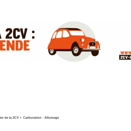
ier de la 2CV
Carburation - Allumage