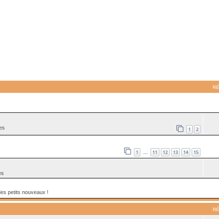
ancée
R
es
1
2
1
11
12
13
14
15
…
es
des petits nouveaux !
R