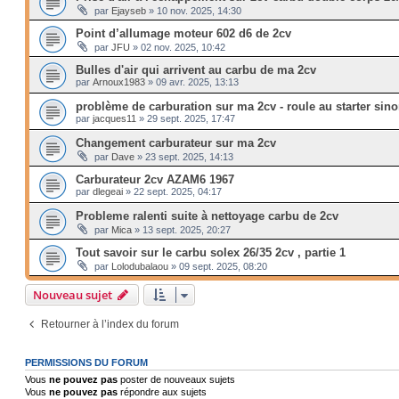
par
Ejayseb
»
10 nov. 2025, 14:30
Point d’allumage moteur 602 d6 de 2cv
par
JFU
»
02 nov. 2025, 10:42
Bulles d'air qui arrivent au carbu de ma 2cv
par
Arnoux1983
»
09 avr. 2025, 13:13
problème de carburation sur ma 2cv - roule au starter sino
par
jacques11
»
29 sept. 2025, 17:47
Changement carburateur sur ma 2cv
par
Dave
»
23 sept. 2025, 14:13
Carburateur 2cv AZAM6 1967
par
dlegeai
»
22 sept. 2025, 04:17
Probleme ralenti suite à nettoyage carbu de 2cv
par
Mica
»
13 sept. 2025, 20:27
Tout savoir sur le carbu solex 26/35 2cv , partie 1
par
Lolodubalaou
»
09 sept. 2025, 08:20
Nouveau sujet
Retourner à l’index du forum
PERMISSIONS DU FORUM
Vous
ne pouvez pas
poster de nouveaux sujets
Vous
ne pouvez pas
répondre aux sujets