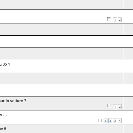
1
2
6/35 ?
ur la voiture ?
1
2
 ...
1
2
3
4
cv 6