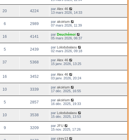
par
Alex 46
20
4224
13 mars 2026, 14:33
par
akoirium
6
2989
07 mars 2026, 11:39
par
Deuchémoi
16
4141
05 mars 2026, 06:37
par
Lolodubalaou
5
2439
02 mars 2026, 09:18
par
Alex 46
37
5368
15 janv. 2026, 13:25
par
Alex 46
16
3452
03 janv. 2026, 20:24
par
akoirium
10
3339
17 déc. 2025, 16:55
par
akoirium
5
2857
16 déc. 2025, 19:33
par
Lolodubalaou
10
3538
15 déc. 2025, 13:53
par
JFU
9
3209
15 nov. 2025, 17:26
par
cirev13