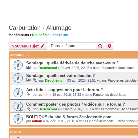
Carburation - Allumage
Modérateurs :
Deuchémoi
,
Eric13190
Rechercher
Recherche av
Nouveau sujet
ANNONCES
Sondage : quelle dérivée de deuche avez-vous ?
par
Deuchémoi
»
04 avr. 2025, 20:08
» dans
Papoteries deuchistes
Sondage : quelle est votre deuche ?
par
Deuchémoi
»
03 avr. 2025, 21:51
» dans
Papoteries deuchist
Actu fofo + suggestions pour le forum ?
par
admin
»
19 oct. 2016, 13:33
» dans
Papoteries deuchistes
Comment poster des photos / vidéos sur le forum ?
par
Deuchémoi
»
11 mars 2016, 10:37
» dans
L'habitacle - Accessoir
BOUTIQUE du site & forum 2cv-legende.com
par
admin
»
07 déc. 2011, 21:16
» dans
Le café deuchiste - Présentation 
SUJETS