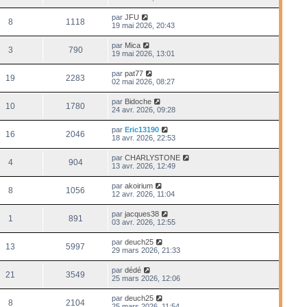
par
JFU
8
1118
19 mai 2026, 20:43
par
Mica
3
790
19 mai 2026, 13:01
par
pat77
19
2283
02 mai 2026, 08:27
par
Bidoche
10
1780
24 avr. 2026, 09:28
par
Eric13190
16
2046
18 avr. 2026, 22:53
par
CHARLYSTONE
4
904
13 avr. 2026, 12:49
par
akoirium
8
1056
12 avr. 2026, 11:04
par
jacques38
1
891
03 avr. 2026, 12:55
par
deuch25
13
5997
29 mars 2026, 21:33
par
dédé
21
3549
25 mars 2026, 12:06
par
deuch25
8
2104
25 mars 2026, 11:54