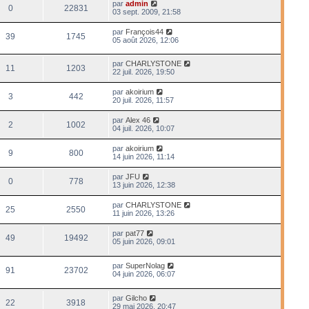
par
admin
0
22831
03 sept. 2009, 21:58
par
François44
39
1745
05 août 2026, 12:06
par
CHARLYSTONE
11
1203
22 juil. 2026, 19:50
par
akoirium
3
442
20 juil. 2026, 11:57
par
Alex 46
2
1002
04 juil. 2026, 10:07
par
akoirium
9
800
14 juin 2026, 11:14
par
JFU
0
778
13 juin 2026, 12:38
par
CHARLYSTONE
25
2550
11 juin 2026, 13:26
par
pat77
49
19492
05 juin 2026, 09:01
par
SuperNolag
91
23702
04 juin 2026, 06:07
par
Gilcho
22
3918
29 mai 2026, 20:47