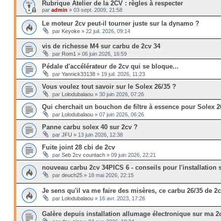
Rubrique Atelier de la 2CV : règles à respecter
par
admin
»
03 sept. 2009, 21:58
Le moteur 2cv peut-il tourner juste sur la dynamo ?
par
Keyoke
»
22 juil. 2026, 09:14
vis de richesse M4 sur carbu de 2cv 34
par
Rom1
»
06 juin 2026, 16:59
Pédale d'accélérateur de 2cv qui se bloque...
par
Yannick33138
»
19 juil. 2026, 11:23
Vous voulez tout savoir sur le Solex 26/35 ?
par
Lolodubalaou
»
30 juin 2026, 07:26
Qui cherchait un bouchon de filtre à essence pour Solex 2
par
Lolodubalaou
»
07 juin 2026, 06:26
Panne carbu solex 40 sur 2cv ?
par
JFU
»
13 juin 2026, 12:38
Fuite joint 28 cbi de 2cv
par
Seb 2cv countach
»
09 juin 2026, 22:21
nouveau carbu 2cv 34PICS 6 - conseils pour l'installation s
par
deuch25
»
18 mai 2026, 22:15
Je sens qu'il va me faire des misères, ce carbu 26/35 de 2cv
par
Lolodubalaou
»
16 avr. 2023, 17:26
Galère depuis installation allumage électronique sur ma 2