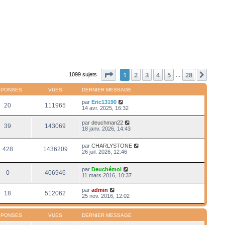
Page
1
sur
28
1
2
3
4
5
28
Suiv
1099 sujets
…
ÉPONSES
VUES
DERNIER MESSAGE
par
Eric13190
20
111965
14 avr. 2025, 16:32
par
deuchman22
39
143069
18 janv. 2026, 14:43
par
CHARLYSTONE
428
1436209
26 juil. 2026, 12:46
par
Deuchémoi
0
406946
11 mars 2016, 10:37
par
admin
18
512062
25 nov. 2016, 12:02
ÉPONSES
VUES
DERNIER MESSAGE