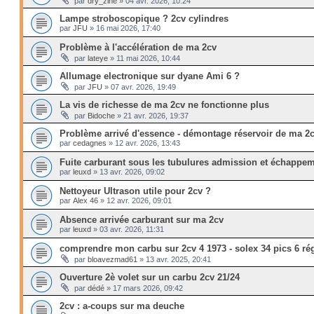
par
dry_zine
»
04 avr. 2026, 10:24
Lampe stroboscopique ? 2cv cylindres
par
JFU
»
16 mai 2026, 17:40
Problème à l'accélération de ma 2cv
par
lateye
»
11 mai 2026, 10:44
Allumage electronique sur dyane Ami 6 ?
par
JFU
»
07 avr. 2026, 19:49
La vis de richesse de ma 2cv ne fonctionne plus
par
Bidoche
»
21 avr. 2026, 19:37
Problème arrivé d'essence - démontage réservoir de ma 2
par
cedagnes
»
12 avr. 2026, 13:43
Fuite carburant sous les tubulures admission et échappe
par
leuxd
»
13 avr. 2026, 09:02
Nettoyeur Ultrason utile pour 2cv ?
par
Alex 46
»
12 avr. 2026, 09:01
Absence arrivée carburant sur ma 2cv
par
leuxd
»
03 avr. 2026, 11:31
comprendre mon carbu sur 2cv 4 1973 - solex 34 pics 6 rég
par
bloavezmad61
»
13 avr. 2025, 20:41
Ouverture 2è volet sur un carbu 2cv 21/24
par
dédé
»
17 mars 2026, 09:42
2cv : a-coups sur ma deuche