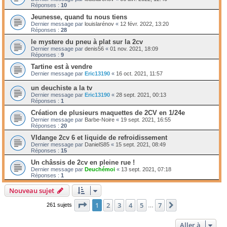
Réponses :
10
Jeunesse, quand tu nous tiens
Dernier message par
louislarénov
«
12 févr. 2022, 13:20
Réponses :
28
le mystere du pneu à plat sur la 2cv
Dernier message par
denis56
«
01 nov. 2021, 18:09
Réponses :
9
Tartine est à vendre
Dernier message par
Eric13190
«
16 oct. 2021, 11:57
un deuchiste a la tv
Dernier message par
Eric13190
«
28 sept. 2021, 00:13
Réponses :
1
Création de plusieurs maquettes de 2CV en 1/24e
Dernier message par
Barbe-Noire
«
19 sept. 2021, 16:55
Réponses :
20
VIdange 2cv 6 et liquide de refroidissement
Dernier message par
DanielS85
«
15 sept. 2021, 08:49
Réponses :
15
Un châssis de 2cv en pleine rue !
Dernier message par
Deuchémoi
«
13 sept. 2021, 07:18
Réponses :
1
Nouveau sujet
Page
1
sur
7
1
2
3
4
5
7
Suivante
261 sujets
…
Aller à