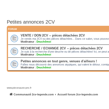
Petites annonces 2CV
FORUM
VENTE / DON 2CV -- pièces détachées 2CV
Je vends ma 2CV ou des pièces détachées... Dans ce salon, vous pouvez 
Modérateur :
Deuchémoi
RECHERCHE / ECHANGE 2CV -- pièces détachées 2CV
Je suis à la recherche d'une deuche ou de pièces détachées! Ici, on peut 
Modérateur :
Deuchémoi
Petites annonces en tout genre, venues d'ailleurs !
Faîtes nous découvrir des annonces atypiques, qui valent le détour, comiqu
Modérateur :
Deuchémoi
www.piecesauto-pro.fr
Communauté 2cv-legende.com
Accueil forum 2cv-legende.com