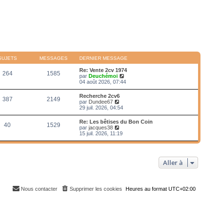
SUJETS
MESSAGES
DERNIER MESSAGE
Re: Vente 2cv 1974
264
1585
V
par
Deuchémoi
o
04 août 2026, 07:44
i
r
Recherche 2cv6
387
2149
l
V
par
Dundee67
e
o
29 juil. 2026, 04:54
d
i
e
r
Re: Les bêtises du Bon Coin
r
40
1529
l
V
par
jacques38
n
e
o
15 juil. 2026, 11:19
i
d
i
e
e
r
r
r
l
m
n
e
e
i
Aller à
d
s
e
e
s
r
r
a
m
n
g
e
i
e
Nous contacter
Supprimer les cookies
s
Heures au format
UTC+02:00
e
s
r
a
m
g
e
e
s