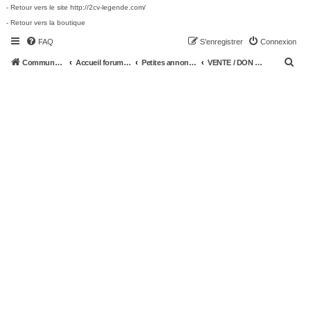
- Retour vers le site http://2cv-legende.com/
- Retour vers la boutique
FAQ
S’enregistrer
Connexion
R
Communauté 2cv-legende.com
Accueil forum 2cv-legende.com
Petites annonces 2CV
VENTE / DON 2CV -- pièces détachées 2CV
e
c
h
e
r
c
h
e
r