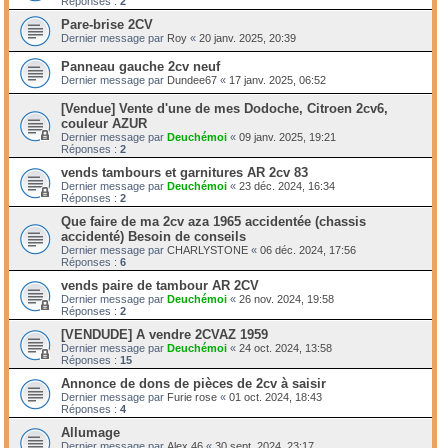
Réponses :
2
Pare-brise 2CV
Dernier message par
Roy
«
20 janv. 2025, 20:39
Panneau gauche 2cv neuf
Dernier message par
Dundee67
«
17 janv. 2025, 06:52
[Vendue] Vente d'une de mes Dodoche, Citroen 2cv6,
couleur AZUR
Dernier message par
Deuchémoi
«
09 janv. 2025, 19:21
Réponses :
2
vends tambours et garnitures AR 2cv 83
Dernier message par
Deuchémoi
«
23 déc. 2024, 16:34
Réponses :
2
Que faire de ma 2cv aza 1965 accidentée (chassis
accidenté) Besoin de conseils
Dernier message par
CHARLYSTONE
«
06 déc. 2024, 17:56
Réponses :
6
vends paire de tambour AR 2CV
Dernier message par
Deuchémoi
«
26 nov. 2024, 19:58
Réponses :
2
[VENDUDE] A vendre 2CVAZ 1959
Dernier message par
Deuchémoi
«
24 oct. 2024, 13:58
Réponses :
15
Annonce de dons de pièces de 2cv à saisir
Dernier message par
Furie rose
«
01 oct. 2024, 18:43
Réponses :
4
Allumage
Dernier message par
Alex 46
«
30 sept. 2024, 23:17