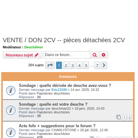
VENTE / DON 2CV -- pièces détachées 2CV
Modérateur :
Deuchémoi
Rechercher
Recherche avanc
Nouveau sujet
Page
1
sur
7
1
2
3
4
5
7
Suivante
264 sujets
…
Annonces
Sondage : quelle dérivée de deuche avez-vous ?
Dernier message par
Eric13190
«
14 avr. 2025, 16:32
Posté dans
Papoteries deuchistes
Réponses :
20
Sondage : quelle est votre deuche ?
Dernier message par
deuchman22
«
18 janv. 2026, 14:43
Posté dans
Papoteries deuchistes
Réponses :
39
1
2
Actu fofo + suggestions pour le forum ?
Dernier message par
CHARLYSTONE
«
26 juil. 2026, 12:46
Posté dans
Papoteries deuchistes
Réponses :
428