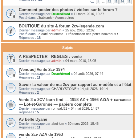
1
12
13
14
15
…
Comment poster des photos / vidéos sur le forum ?
Dernier message par
Deuchémoi
«
11 mars 2016, 10:37
Posté dans
L'habitacle - Accessoires
BOUTIQUE du site & forum 2cv-legende.com
Dernier message par
admin
«
25 nov. 2016, 12:02
Posté dans
Le café deuchiste - Présentation des petits nouveaux !
Réponses :
18
Sujets
A RESPECTER - REGLES : vente
Dernier message par
admin
«
04 mars 2010, 13:05
[Vendue] Vente 2cv 1974
Dernier message par
Deuchémoi
«
04 août 2026, 07:44
Réponses :
11
Savoir la valeur de ma 2cv par rapport au modèle et a l'état
Dernier message par
CHARLYSTONE
«
14 juil. 2026, 19:14
Réponses :
2
Vente 3 x 2CV barn find — 1958 AZ + 1966 AZ/A + carcasse
— Lot-et-Garonne — papiers complets
Dernier message par
romuald31
«
04 mai 2026, 14:57
Réponses :
5
Av belle Dyane
Dernier message par
akoirium
«
30 mars 2026, 18:48
Réponses :
11
vends 2cv AZA de 1963