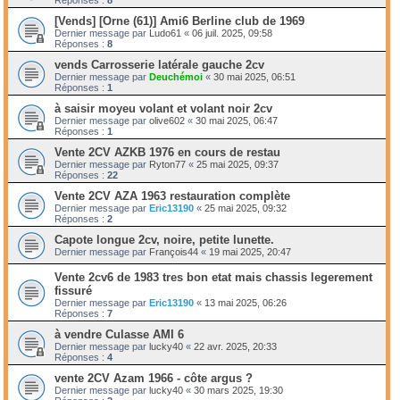
[Vends] [Orne (61)] Ami6 Berline club de 1969
Dernier message par
Ludo61
«
06 juil. 2025, 09:58
Réponses :
8
vends Carrosserie latérale gauche 2cv
Dernier message par
Deuchémoi
«
30 mai 2025, 06:51
Réponses :
1
à saisir moyeu volant et volant noir 2cv
Dernier message par
olive602
«
30 mai 2025, 06:47
Réponses :
1
Vente 2CV AZKB 1976 en cours de restau
Dernier message par
Ryton77
«
25 mai 2025, 09:37
Réponses :
22
Vente 2CV AZA 1963 restauration complète
Dernier message par
Eric13190
«
25 mai 2025, 09:32
Réponses :
2
Capote longue 2cv, noire, petite lunette.
Dernier message par
François44
«
19 mai 2025, 20:47
Vente 2cv6 de 1983 tres bon etat mais chassis legerement
fissuré
Dernier message par
Eric13190
«
13 mai 2025, 06:26
Réponses :
7
à vendre Culasse AMI 6
Dernier message par
lucky40
«
22 avr. 2025, 20:33
Réponses :
4
vente 2CV Azam 1966 - côte argus ?
Dernier message par
lucky40
«
30 mars 2025, 19:30