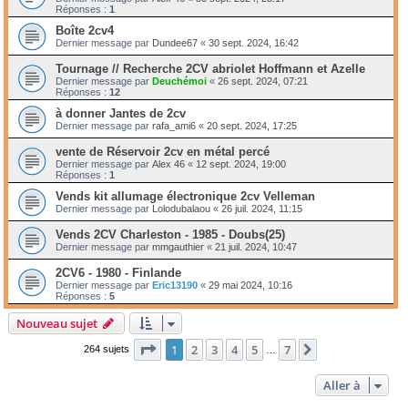
Réponses :
1
Boîte 2cv4
Dernier message par
Dundee67
«
30 sept. 2024, 16:42
Tournage // Recherche 2CV abriolet Hoffmann et Azelle
Dernier message par
Deuchémoi
«
26 sept. 2024, 07:21
Réponses :
12
à donner Jantes de 2cv
Dernier message par
rafa_ami6
«
20 sept. 2024, 17:25
vente de Réservoir 2cv en métal percé
Dernier message par
Alex 46
«
12 sept. 2024, 19:00
Réponses :
1
Vends kit allumage électronique 2cv Velleman
Dernier message par
Lolodubalaou
«
26 juil. 2024, 11:15
Vends 2CV Charleston - 1985 - Doubs(25)
Dernier message par
mmgauthier
«
21 juil. 2024, 10:47
2CV6 - 1980 - Finlande
Dernier message par
Eric13190
«
29 mai 2024, 10:16
Réponses :
5
Nouveau sujet
Page
1
sur
7
1
2
3
4
5
7
Suivante
264 sujets
…
Aller à