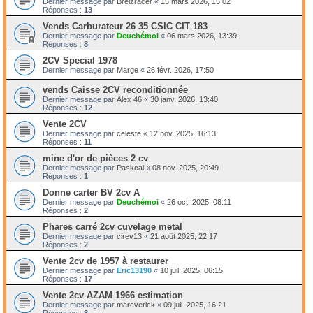
Dernier message par
Breizracer
«
15 mars 2026, 15:02
Réponses :
13
Vends Carburateur 26 35 CSIC CIT 183
Dernier message par
Deuchémoi
«
06 mars 2026, 13:39
Réponses :
8
2CV Special 1978
Dernier message par
Marge
«
26 févr. 2026, 17:50
vends Caisse 2CV reconditionnée
Dernier message par
Alex 46
«
30 janv. 2026, 13:40
Réponses :
12
Vente 2CV
Dernier message par
celeste
«
12 nov. 2025, 16:13
Réponses :
11
mine d'or de pièces 2 cv
Dernier message par
Paskcal
«
08 nov. 2025, 20:49
Réponses :
1
Donne carter BV 2cv A
Dernier message par
Deuchémoi
«
26 oct. 2025, 08:11
Réponses :
2
Phares carré 2cv cuvelage metal
Dernier message par
cirev13
«
21 août 2025, 22:17
Réponses :
2
Vente 2cv de 1957 à restaurer
Dernier message par
Eric13190
«
10 juil. 2025, 06:15
Réponses :
17
Vente 2cv AZAM 1966 estimation
Dernier message par
marcverick
«
09 juil. 2025, 16:21
Réponses :
8