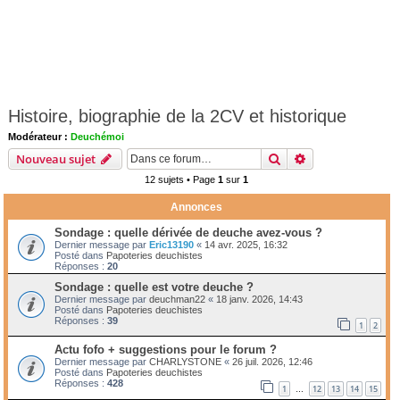
Histoire, biographie de la 2CV et historique
Modérateur :
Deuchémoi
Rechercher
Recherche avanc
Nouveau sujet
12 sujets • Page
1
sur
1
Annonces
Sondage : quelle dérivée de deuche avez-vous ?
Dernier message par
Eric13190
«
14 avr. 2025, 16:32
Posté dans
Papoteries deuchistes
Réponses :
20
Sondage : quelle est votre deuche ?
Dernier message par
deuchman22
«
18 janv. 2026, 14:43
Posté dans
Papoteries deuchistes
Réponses :
39
1
2
Actu fofo + suggestions pour le forum ?
Dernier message par
CHARLYSTONE
«
26 juil. 2026, 12:46
Posté dans
Papoteries deuchistes
Réponses :
428
1
12
13
14
15
…