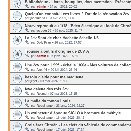
Bibliothèque - Livres, bouquins, documentation.. Présent
par
admin
»
24 avr. 2022, 20:02
Quelqu'un connaît-il ces livres ? l'art de la rénovation 2cv
par
jacques38
»
23 avr. 2026, 17:51
Norev reproduit au 1/18 l’Eden électrique au look de Citro
par
jacques38
»
26 nov. 2025, 11:47
La 2cv Spot de chez Hachette échelle 1/6
par
Dolly'Pran
»
26 avr. 2022, 17:57
Trousse à outils d'origine de 2CV A
par
admin
»
07 janv. 2022, 15:56
Une 2cv pour 1.99€ - échelle 1/60e - Mes voitures de collect
par
Alex 46
»
20 juil. 2024, 23:44
besoin d'aide pour ma maquette
par
jetjet
»
03 mai 2024, 21:17
fève galette des rois 2cv
par
Roland
»
07 mai 2023, 15:15
La malle du tonton Louis
par
Rossinante
»
23 janv. 2024, 22:27
Un extincteur d’époque SICLO à bromure de méthyle
par
Rossinante
»
16 déc. 2023, 20:42
Croisières Citroën - Les clefs du véhicule de commandem
par
Rossinante
»
17 déc. 2023, 17:14