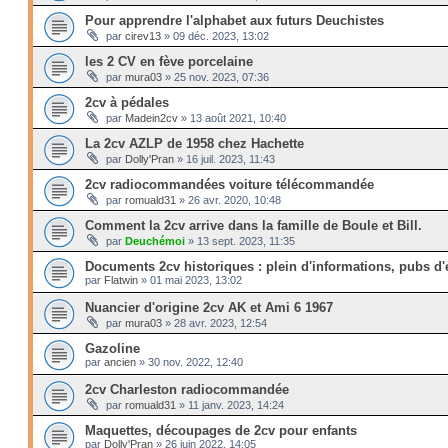
Pour apprendre l'alphabet aux futurs Deuchistes
par
cirev13
»
09 déc. 2023, 13:02
les 2 CV en fève porcelaine
par
mura03
»
25 nov. 2023, 07:36
2cv à pédales
par
Madein2cv
»
13 août 2021, 10:40
La 2cv AZLP de 1958 chez Hachette
par
Dolly'Pran
»
16 juil. 2023, 11:43
2cv radiocommandées voiture télécommandée
par
romuald31
»
26 avr. 2020, 10:48
Comment la 2cv arrive dans la famille de Boule et Bill.
par
Deuchémoi
»
13 sept. 2023, 11:35
Documents 2cv historiques : plein d'informations, pubs d
par
Flatwin
»
01 mai 2023, 13:02
Nuancier d'origine 2cv AK et Ami 6 1967
par
mura03
»
28 avr. 2023, 12:54
Gazoline
par
ancien
»
30 nov. 2022, 12:40
2cv Charleston radiocommandée
par
romuald31
»
11 janv. 2023, 14:24
Maquettes, découpages de 2cv pour enfants
par
Dolly'Pran
»
26 juin 2022, 14:05