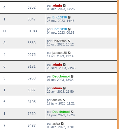
par
admin
4
6352
09 déc. 2023, 14:25
par
Eric13190
1
5047
25 nov. 2023, 14:47
par
Eric13190
11
10183
04 nov. 2023, 00:35
par
Dolly'Pran
3
6563
13 oct. 2023, 13:12
par
jacques38
4
9275
11 oct. 2023, 12:14
par
admin
6
9131
25 sept. 2023, 21:46
par
Deuchémoi
3
5968
01 mai 2023, 13:35
par
admin
1
5097
29 avr. 2023, 21:50
par
ancien
6
8105
17 janv. 2023, 11:21
par
Deuchémoi
1
7569
11 janv. 2023, 17:29
par
aslea
7
9487
08 déc. 2022, 09:01