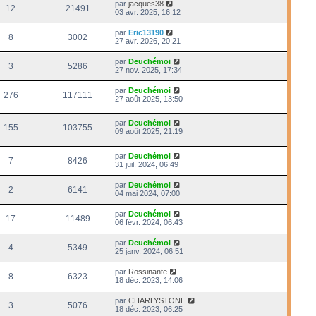
par
jacques38
12
21491
03 avr. 2025, 16:12
par
Eric13190
8
3002
27 avr. 2026, 20:21
par
Deuchémoi
3
5286
27 nov. 2025, 17:34
par
Deuchémoi
276
117111
27 août 2025, 13:50
par
Deuchémoi
155
103755
09 août 2025, 21:19
par
Deuchémoi
7
8426
31 juil. 2024, 06:49
par
Deuchémoi
2
6141
04 mai 2024, 07:00
par
Deuchémoi
17
11489
06 févr. 2024, 06:43
par
Deuchémoi
4
5349
25 janv. 2024, 06:51
par
Rossinante
8
6323
18 déc. 2023, 14:06
par
CHARLYSTONE
3
5076
18 déc. 2023, 06:25