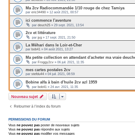
Ma 2cv Radiocommandée 1/10 rouge de chez Tamiya
par
eric34490
»
12 août 2021, 00:57
ici commence l'aventure
par
deuch25
»
29 sept. 2021, 13:54
2cv et littérature
par
jyg
»
17 sept. 2021, 21:50
La Méhari dans le Loir-et-Cher
par
bob41
»
04 août 2021, 13:27
Ma petite collection en attendant d'acheter ma vraie deuch
par
Froggy2cv
»
06 juil. 2021, 11:35
mes cartes postales 2cv
par
stefdu44
»
04 juil. 2021, 08:59
Bobine alfa à bain d'huile 2cv azl 1959
par
bob41
»
24 avr. 2021, 11:35
Nouveau sujet
Retourner à l’index du forum
PERMISSIONS DU FORUM
Vous
ne pouvez pas
poster de nouveaux sujets
Vous
ne pouvez pas
répondre aux sujets
Vous
ne pouvez pas
modifier vos messages