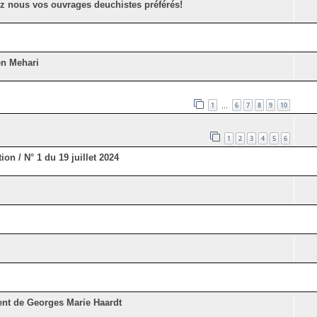
ez nous vos ouvrages deuchistes préférés!
ën Mehari
1
6
7
8
9
10
…
1
2
3
4
5
6
ion / N° 1 du 19 juillet 2024
ent de Georges Marie Haardt