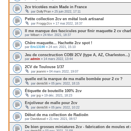
2cv tricotées main Made in France
par
Dolly'Pran
»
25 juin 2022, 17:11
Petite collection 2cv en métal look artisanal
par
Froggy2cv
»
17 mai 2022, 18:37
Il me manque des fascicules pour finir maquette 2 cv charl
par
Wibart
»
24 févr. 2021, 18:37
Chère maquette... Hachette 2cv spot !
par
Eric13190
»
24 oct. 2021, 15:10
Jeu de consctruction COBI 2CV (type A, AZ, Charleston...)
par
admin
»
14 mars 2022, 13:44
2CV de Toulouse 1/37
par
jeanmi
»
04 mars 2022, 19:07
quelle est la marque de ma malle bombée pour 2 cv ?
par
denis56
»
05 janv. 2022, 18:15
Étiquette de bouteille 100% 2cv
par
jyg
»
19 déc. 2021, 18:23
Enjoliveur de malle pour 2cv
par
denis56
»
05 janv. 2022, 10:22
Début de ma collection de Radioën
par
Davidusud
»
21 nov. 2021, 08:57
De bien grosses miniatures 2cv - fabrication de moules et 
par
denis56
»
03 nov. 2021, 21:58