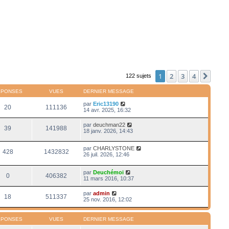
1
2
3
4
Suiv
122 sujets
ÉPONSES
VUES
DERNIER MESSAGE
par
Eric13190
20
111136
14 avr. 2025, 16:32
par
deuchman22
39
141988
18 janv. 2026, 14:43
par
CHARLYSTONE
428
1432832
26 juil. 2026, 12:46
par
Deuchémoi
0
406382
11 mars 2016, 10:37
par
admin
18
511337
25 nov. 2016, 12:02
ÉPONSES
VUES
DERNIER MESSAGE