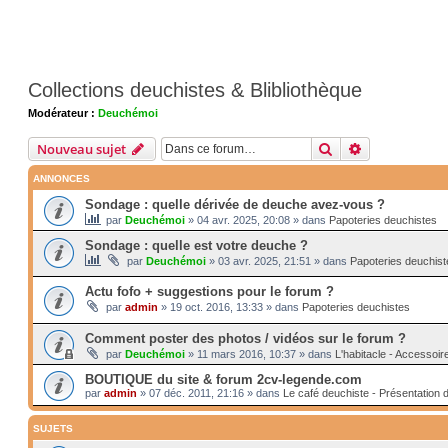
Collections deuchistes & Blibliothèque
Modérateur :
Deuchémoi
Rechercher
Recherche av
Nouveau sujet
ANNONCES
Sondage : quelle dérivée de deuche avez-vous ?
par
Deuchémoi
»
04 avr. 2025, 20:08
» dans
Papoteries deuchistes
Sondage : quelle est votre deuche ?
par
Deuchémoi
»
03 avr. 2025, 21:51
» dans
Papoteries deuchist
Actu fofo + suggestions pour le forum ?
par
admin
»
19 oct. 2016, 13:33
» dans
Papoteries deuchistes
Comment poster des photos / vidéos sur le forum ?
par
Deuchémoi
»
11 mars 2016, 10:37
» dans
L'habitacle - Accessoir
BOUTIQUE du site & forum 2cv-legende.com
par
admin
»
07 déc. 2011, 21:16
» dans
Le café deuchiste - Présentation 
SUJETS