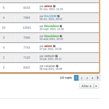
par
admin
5
8153
01 nov. 2021, 12:19
par
Eric13190
4
7983
08 oct. 2021, 00:03
par
Deuchémoi
10
12641
20 sept. 2021, 13:36
par
Deuchémoi
3
7000
04 août 2021, 20:29
par
admin
4
7743
07 juil. 2021, 10:26
par
stefdu44
2
7120
04 juil. 2021, 09:12
par
casaman
2
8307
06 mai 2021, 18:48
1
2
3
4
Suiv
122 sujets
Aller à