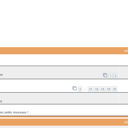
ancée
R
es
1
2
1
11
12
13
14
15
…
es
des petits nouveaux !
R