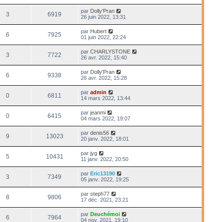
par
Dolly'Pran
3
6919
26 juin 2022, 13:31
par
Hubert
6
7925
01 juin 2022, 22:24
par
CHARLYSTONE
3
7722
26 avr. 2022, 15:40
par
Dolly'Pran
6
9338
26 avr. 2022, 15:28
par
admin
0
6811
14 mars 2022, 13:44
par
jeanmi
0
6415
04 mars 2022, 19:07
par
denis56
9
13023
20 janv. 2022, 18:01
par
jyg
5
10431
11 janv. 2022, 20:50
par
Eric13190
3
7349
05 janv. 2022, 19:25
par
steph77
8
9806
17 déc. 2021, 23:21
par
Deuchémoi
6
7964
04 nov. 2021, 19:10