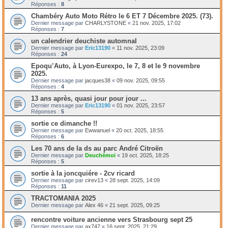
Réponses :
8
Chambéry Auto Moto Rétro le 6 ET 7 Décembre 2025. (73).
Dernier message par
CHARLYSTONE
«
21 nov. 2025, 17:02
Réponses :
7
un calendrier deuchiste automnal
Dernier message par
Eric13190
«
11 nov. 2025, 23:09
Réponses :
24
Epoqu’Auto, à Lyon-Eurexpo, le 7, 8 et le 9 novembre
2025.
Dernier message par
jacques38
«
09 nov. 2025, 09:55
Réponses :
4
13 ans après, quasi jour pour jour ...
Dernier message par
Eric13190
«
01 nov. 2025, 23:57
Réponses :
5
sortie ce dimanche !!
Dernier message par
Ewwanuel
«
20 oct. 2025, 18:55
Réponses :
6
Les 70 ans de la ds au parc André Citroën
Dernier message par
Deuchémoi
«
19 oct. 2025, 18:25
Réponses :
5
sortie à la joncquiére - 2cv ricard
Dernier message par
cirev13
«
28 sept. 2025, 14:09
Réponses :
11
TRACTOMANIA 2025
Dernier message par
Alex 46
«
21 sept. 2025, 09:25
rencontre voiture ancienne vers Strasbourg sept 25
Dernier message par
ax747
«
16 sept. 2025, 21:29