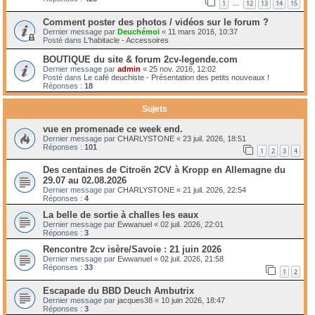
1
12
13
14
15
…
Comment poster des photos / vidéos sur le forum ?
Dernier message par
Deuchémoi
«
11 mars 2016, 10:37
Posté dans
L'habitacle - Accessoires
BOUTIQUE du site & forum 2cv-legende.com
Dernier message par
admin
«
25 nov. 2016, 12:02
Posté dans
Le café deuchiste - Présentation des petits nouveaux !
Réponses :
18
Sujets
vue en promenade ce week end.
Dernier message par
CHARLYSTONE
«
23 juil. 2026, 18:51
Réponses :
101
1
2
3
4
Des centaines de Citroën 2CV à Kropp en Allemagne du
29.07 au 02.08.2026
Dernier message par
CHARLYSTONE
«
21 juil. 2026, 22:54
Réponses :
4
La belle de sortie à challes les eaux
Dernier message par
Ewwanuel
«
02 juil. 2026, 22:01
Réponses :
3
Rencontre 2cv isère/Savoie : 21 juin 2026
Dernier message par
Ewwanuel
«
02 juil. 2026, 21:58
Réponses :
33
1
2
Escapade du BBD Deuch Ambutrix
Dernier message par
jacques38
«
10 juin 2026, 18:47
Réponses :
3