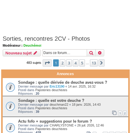
Sorties, rencontres 2CV - Photos
Modérateur :
Deuchémoi
Rechercher
Recherche avanc
Nouveau sujet
Page
1
sur
13
1
2
3
4
5
13
Suivante
483 sujets
…
Annonces
Sondage : quelle dérivée de deuche avez-vous ?
Dernier message par
Eric13190
«
14 avr. 2025, 16:32
Posté dans
Papoteries deuchistes
Réponses :
20
Sondage : quelle est votre deuche ?
Dernier message par
deuchman22
«
18 janv. 2026, 14:43
Posté dans
Papoteries deuchistes
Réponses :
39
1
2
Actu fofo + suggestions pour le forum ?
Dernier message par
CHARLYSTONE
«
26 juil. 2026, 12:46
Posté dans
Papoteries deuchistes
Réponses :
428