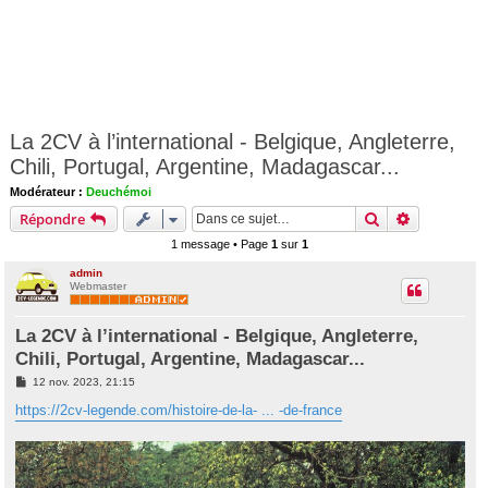
La 2CV à l’international - Belgique, Angleterre,
Chili, Portugal, Argentine, Madagascar...
Modérateur :
Deuchémoi
Rechercher
Recherche 
Répondre
1 message • Page
1
sur
1
admin
Webmaster
La 2CV à l’international - Belgique, Angleterre,
Chili, Portugal, Argentine, Madagascar...
M
12 nov. 2023, 21:15
e
s
https://2cv-legende.com/histoire-de-la- ... -de-france
s
a
g
e