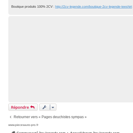
Boutique produits 100% 2CV :
http://2cv-legende.com/boutique-2cv-legende-teeshirt
Répondre
Retourner vers « Pages deuchistes sympas »
www.piecesauto-pro.fr