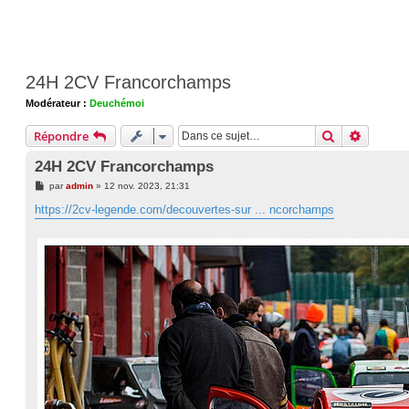
24H 2CV Francorchamps
Modérateur :
Deuchémoi
Rechercher
Recherc
Répondre
24H 2CV Francorchamps
M
par
admin
»
12 nov. 2023, 21:31
e
s
https://2cv-legende.com/decouvertes-sur ... ncorchamps
s
a
g
e