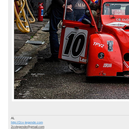
AL
http://2cv-legende.com
2cvlegende@gmail.com