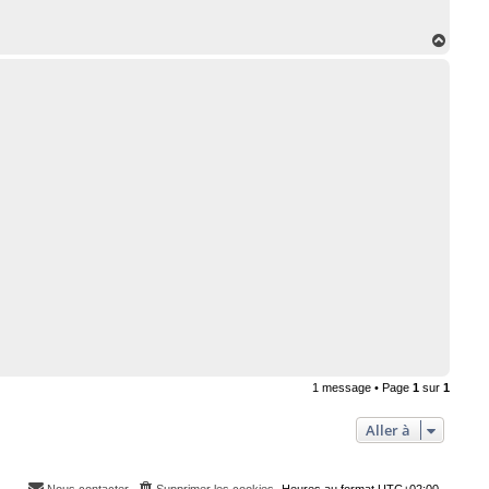
H
a
u
t
1 message • Page
1
sur
1
Aller à