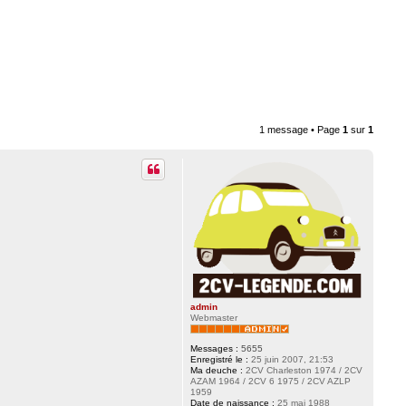
1 message • Page
1
sur
1
admin
Webmaster
Messages :
5655
Enregistré le :
25 juin 2007, 21:53
Ma deuche :
2CV Charleston 1974 / 2CV
AZAM 1964 / 2CV 6 1975 / 2CV AZLP
1959
Date de naissance :
25 mai 1988