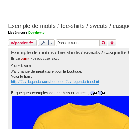
Exemple de motifs / tee-shirts / sweats / casque
Modérateur :
Deuchémoi
Rechercher
Recherc
Répondre
Exemple de motifs / tee-shirts / sweats / casquette /
M
par
admin
»
02 oct. 2016, 15:20
e
s
Salut à tous !
s
J'ai changé de prestataire pour la boutique.
a
g
Voici le lien :
e
http://2cv-legende.com/boutique-2cv-legende-teeshirt
Et quelques exemples de tee shirts ou autres ;