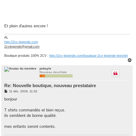
Et plein d'autres encore !
AL
http://2cv-legende.com
2cvlegende@gmail.com
Boutique produits 100% 2CV :
http://2cv-legende.com/boutique-2cv-legende-teeshirt
H
a
u
pebayle
Nouveau deuchiste
t
Re: Nouvelle boutique, nouveau prestataire
M
11 déc. 2019, 11:32
e
s
bonjour
s
a
g
T shirts commandés et bien reçus.
e
ils semblent de bonne qualité.
mes enfants seront contents.