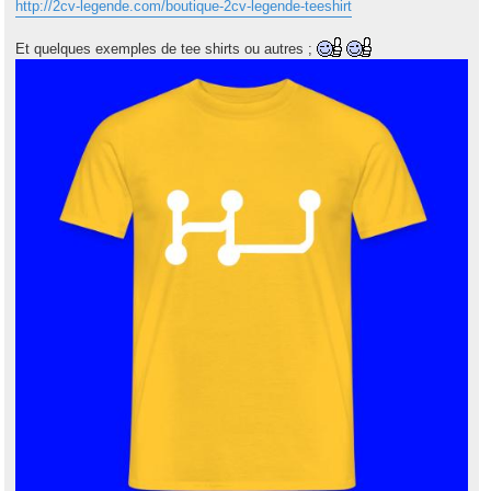
http://2cv-legende.com/boutique-2cv-legende-teeshirt
Et quelques exemples de tee shirts ou autres ;