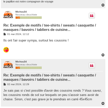
le papillon est notre compagnon de voyage
H
a
u
Michou34
Nouveau deuchiste
t
Re: Exemple de motifs / tee-shirts / sweats / casquette /
masques / bavoirs / tabliers de cuisine...
M
01 mai 2024, 12:12
e
s
Ils ont l'air super sympa, surtout les coussins !
s
a
g
e
H
a
u
Michou34
Nouveau deuchiste
t
Re: Exemple de motifs / tee-shirts / sweats / casquette /
masques / bavoirs / tabliers de cuisine...
M
02 mai 2024, 12:29
e
s
Je sais pas si c'est possible d'avoir des coussins ronds ? Vous savez,
s
les coussins ronds de sol sur lesquels on peu s'assoir sans avoir de
a
g
chaise. Sinon, c'est pas grave je le prendrais en carré 45x45cm
e
H
a