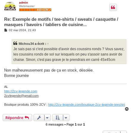
u
admin
Webmaster
t
Re: Exemple de motifs / tee-shirts / sweats / casquette /
masques / bavoirs / tabliers de cuisine...
M
02 mai 2024, 21:43
e
s
s
Michou34
a écrit :
↑
a
g
Je sais pas si c'est possible d'avoir des coussins ronds ? Vous savez,
e
les coussins ronds de sol sur lesquels on peu s'assoir sans avoir de
chaise. Sinon, c'est pas grave je le prendrais en carré 45x45cm
Non malheureusement pas de ça en stock, désolée.
Bonne journée
AL
http://2cv-legende.com
2cvlegende@gmail.com
Boutique produits 100% 2CV :
http://2cv-legende.com/boutique-2cv-legende-teeshirt
H
a
Répondre
u
t
6 messages • Page
1
sur
1