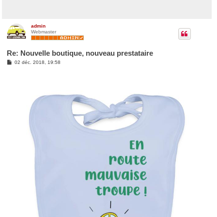
admin
Webmaster
Re: Nouvelle boutique, nouveau prestataire
M
02 déc. 2018, 19:58
e
s
s
a
g
e