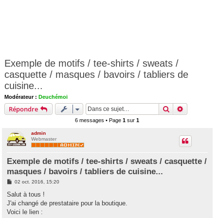
Exemple de motifs / tee-shirts / sweats /
casquette / masques / bavoirs / tabliers de
cuisine...
Modérateur :
Deuchémoi
Rechercher
Recherche 
Répondre
6 messages • Page
1
sur
1
admin
Webmaster
Exemple de motifs / tee-shirts / sweats / casquette /
masques / bavoirs / tabliers de cuisine...
M
02 oct. 2016, 15:20
e
s
Salut à tous !
s
J'ai changé de prestataire pour la boutique.
a
g
Voici le lien :
e