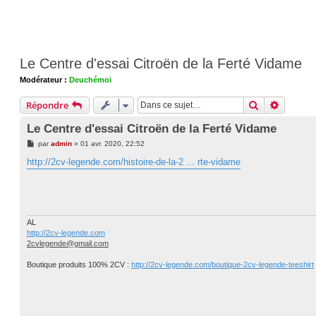
Le Centre d'essai Citroën de la Ferté Vidame
Modérateur :
Deuchémoi
Rechercher
Recherc
Répondre
Le Centre d'essai Citroën de la Ferté Vidame
M
par
admin
»
01 avr. 2020, 22:52
e
s
http://2cv-legende.com/histoire-de-la-2 ... rte-vidame
s
a
g
e
AL
http://2cv-legende.com
2cvlegende@gmail.com
Boutique produits 100% 2CV :
http://2cv-legende.com/boutique-2cv-legende-teeshirt