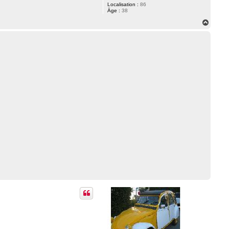
Localisation :
86
Âge :
38
H
a
u
t