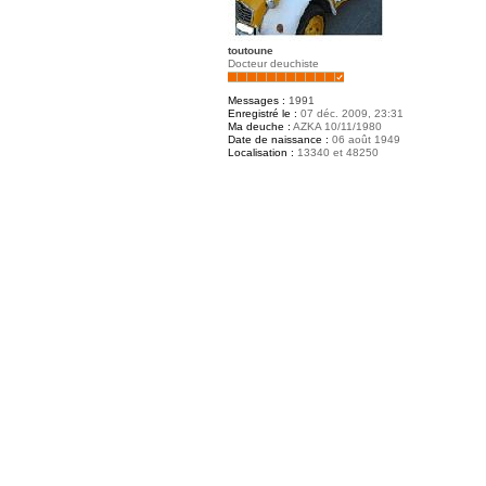
toutoune
Docteur deuchiste
Messages :
1991
Enregistré le :
07 déc. 2009, 23:31
Ma deuche :
AZKA 10/11/1980
Date de naissance :
06 août 1949
Localisation :
13340 et 48250