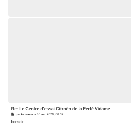
Re: Le Centre d'essai Citroën de la Ferté Vidame
M
par
toutoune
»
06 avr. 2020, 00:37
e
s
bonsoir
s
a