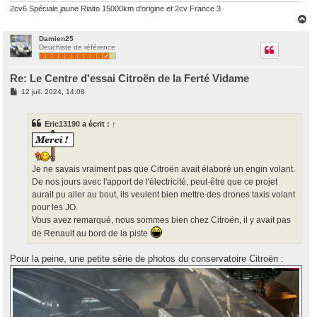
2cv6 Spéciale jaune Rialto 15000km d'origine et 2cv France 3
H
a
u
Damien25
Deuchiste de référence
t
Re: Le Centre d'essai Citroën de la Ferté Vidame
M
12 juil. 2024, 14:08
e
s
s
Eric13190
a écrit :
↑
a
g
e
Je ne savais vraiment pas que Citroën avait élaboré un engin volant.
De nos jours avec l'apport de l'électricité, peut-être que ce projet
aurait pu aller au bout, ils veulent bien mettre des drones taxis volant
pour les JO.
Vous avez remarqué, nous sommes bien chez Citroën, il y avait pas
de Renault au bord de la piste
Pour la peine, une petite série de photos du conservatoire Citroën :