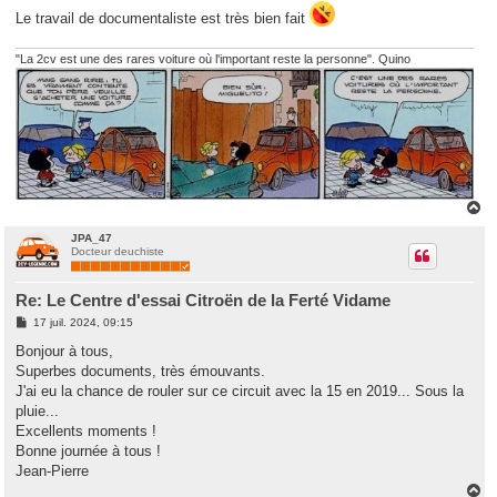
Le travail de documentaliste est très bien fait
"La 2cv est une des rares voiture où l'important reste la personne". Quino
H
a
u
JPA_47
Docteur deuchiste
t
Re: Le Centre d'essai Citroën de la Ferté Vidame
M
17 juil. 2024, 09:15
e
s
Bonjour à tous,
s
Superbes documents, très émouvants.
a
g
J'ai eu la chance de rouler sur ce circuit avec la 15 en 2019... Sous la
e
pluie...
Excellents moments !
Bonne journée à tous !
Jean-Pierre
H