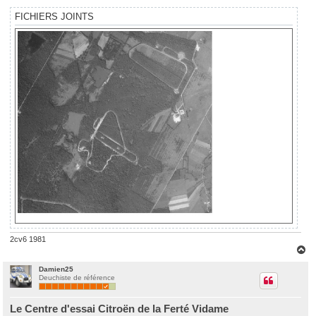
FICHIERS JOINTS
2cv6 1981
H
a
u
Damien25
Deuchiste de référence
t
Le Centre d'essai Citroën de la Ferté Vidame