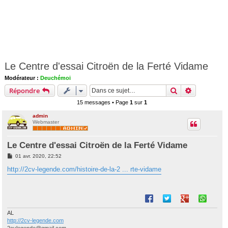
Le Centre d'essai Citroën de la Ferté Vidame
Modérateur :
Deuchémoi
Rechercher
Recherche 
Répondre
15 messages • Page
1
sur
1
admin
Webmaster
Le Centre d'essai Citroën de la Ferté Vidame
M
01 avr. 2020, 22:52
e
s
http://2cv-legende.com/histoire-de-la-2 ... rte-vidame
s
a
g
e
AL
http://2cv-legende.com