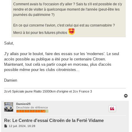
e
Comment avais tu l'occasion d'y aller ? Sais tu s'il est possible de s'y
rendre et de visiter à quelconque moment de l'année (peut-être les
journées du patrimoine ?)
En ce qui concerne l'avion, c'est celui qui est au conservatoire ?
Merci à toi pour tes futures photos
Salut,
J'y allais pour le boulot, faire des essais sur les 'modernes'. Le seul
accès possible au publique a été pour le centenaire Citroen.
Maintenant, tout celà va partir coupé en morceau, plus d'accès
possible même pour les clubs citroënistes...
Damien
2cv6 Spéciale jaune Rialto 15000km d'origine et 2cv France 3
H
a
u
Damien25
Deuchiste de référence
t
Re: Le Centre d'essai Citroën de la Ferté Vidame
M
12 juil. 2024, 16:28
e