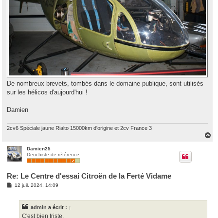
De nombreux brevets, tombés dans le domaine publique, sont utilisés
sur les hélicos d'aujourd'hui !
Damien
2cv6 Spéciale jaune Rialto 15000km d'origine et 2cv France 3
H
a
u
Damien25
Deuchiste de référence
t
Re: Le Centre d'essai Citroën de la Ferté Vidame
M
12 juil. 2024, 14:09
e
s
s
admin
a écrit :
↑
a
g
C'est bien triste.