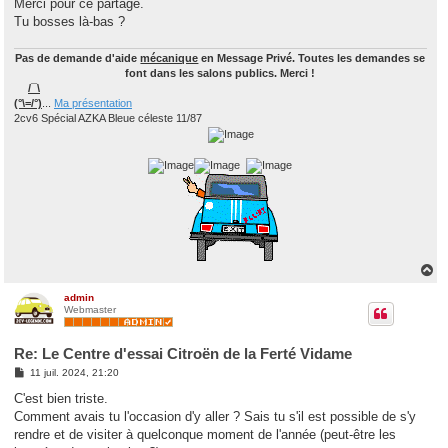
Merci pour ce partage.
a
g
Tu bosses là-bas ?
e
Pas de demande d'aide
mécanique
en Message Privé. Toutes les demandes se
font dans les salons publics. Merci !
/¯\
(°\=/°)
...
Ma présentation
2cv6 Spécial AZKA Bleue céleste 11/87
H
a
u
admin
Webmaster
t
Re: Le Centre d'essai Citroën de la Ferté Vidame
M
11 juil. 2024, 21:20
e
s
C'est bien triste.
s
Comment avais tu l'occasion d'y aller ? Sais tu s'il est possible de s'y
a
g
rendre et de visiter à quelconque moment de l'année (peut-être les
e