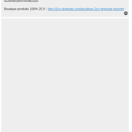
2cvlegende@gmail.com
Boutique produits 100% 2CV :
http://2cv-legende.com/boutique-2cv-legende-teeshirt
H
a
u
t