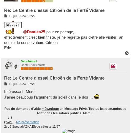
Re: Le Centre d'essai Citroën de la Ferté Vidame
M
12 juil. 2024, 22:22
e
s
s
a
@Damien25
pour ce partage,
g
effectivement c'est bien triste, je ne regrette pas d'être allé visiter l'an
e
dernier le conservatoire Citroën.
Eric
H
a
u
Deuchémoi
Docteur deuchiste
t
Re: Le Centre d'essai Citroën de la Ferté Vidame
M
13 juil. 2024, 07:29
e
s
Intéressant. Merci.
s
J'aime beaucoup l'argument du soleil dans le dos ...
a
g
e
Pas de demande d'aide
mécanique
en Message Privé. Toutes les demandes se
font dans les salons publics. Merci !
/¯\
(°\=/°)
...
Ma présentation
2cv6 Spécial AZKA Bleue céleste 11/87