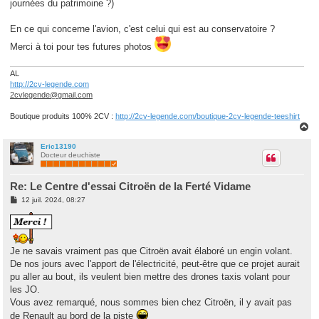
journées du patrimoine ?)
En ce qui concerne l'avion, c'est celui qui est au conservatoire ?
Merci à toi pour tes futures photos
AL
http://2cv-legende.com
2cvlegende@gmail.com
Boutique produits 100% 2CV :
http://2cv-legende.com/boutique-2cv-legende-teeshirt
H
a
u
Eric13190
Docteur deuchiste
t
Re: Le Centre d'essai Citroën de la Ferté Vidame
M
12 juil. 2024, 08:27
e
s
s
a
g
Je ne savais vraiment pas que Citroën avait élaboré un engin volant.
e
De nos jours avec l'apport de l'électricité, peut-être que ce projet aurait
pu aller au bout, ils veulent bien mettre des drones taxis volant pour
les JO.
Vous avez remarqué, nous sommes bien chez Citroën, il y avait pas
de Renault au bord de la piste