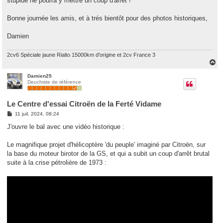
stupide ne pourra y mettre un coup d'arrêt !
Bonne journée les amis, et à trés bientôt pour des photos historiques,
Damien
2cv6 Spéciale jaune Rialto 15000km d'origine et 2cv France 3
H
a
u
Damien25
Deuchiste de référence
t
Le Centre d'essai Citroën de la Ferté Vidame
M
11 juil. 2024, 08:24
e
s
J'ouvre le bal avec une vidéo historique :
s
a
g
Le magnifique projet d'hélicoptère 'du peuple' imaginé par Citroën, sur
e
la base du moteur birotor de la GS, et qui a subit un coup d'arrêt brutal
suite à la crise pétrolière de 1973 :