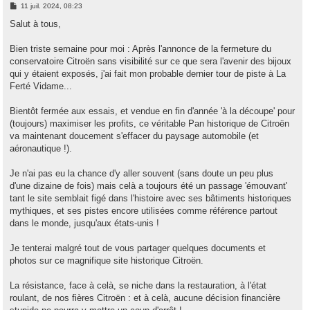
M
11 juil. 2024, 08:23
e
s
Salut à tous,
s
a
g
Bien triste semaine pour moi : Après l'annonce de la fermeture du
e
conservatoire Citroën sans visibilité sur ce que sera l'avenir des bijoux
qui y étaient exposés, j'ai fait mon probable dernier tour de piste à La
Ferté Vidame...
Bientôt fermée aux essais, et vendue en fin d'année 'à la découpe' pour
(toujours) maximiser les profits, ce véritable Pan historique de Citroën
va maintenant doucement s'effacer du paysage automobile (et
aéronautique !).
Je n'ai pas eu la chance d'y aller souvent (sans doute un peu plus
d'une dizaine de fois) mais celà a toujours été un passage 'émouvant'
tant le site semblait figé dans l'histoire avec ses bâtiments historiques
mythiques, et ses pistes encore utilisées comme référence partout
dans le monde, jusqu'aux états-unis !
Je tenterai malgré tout de vous partager quelques documents et
photos sur ce magnifique site historique Citroën.
La résistance, face à celà, se niche dans la restauration, à l'état
roulant, de nos fières Citroën : et à celà, aucune décision financière