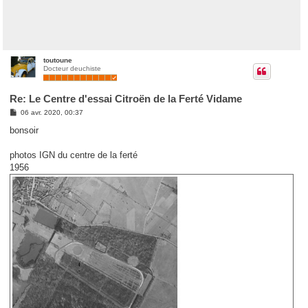
toutoune
Docteur deuchiste
Re: Le Centre d'essai Citroën de la Ferté Vidame
M
06 avr. 2020, 00:37
e
s
bonsoir
s
a
g
photos IGN du centre de la ferté
e
1956