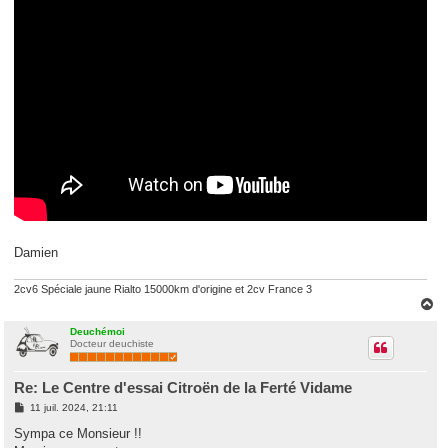
Damien
2cv6 Spéciale jaune Rialto 15000km d'origine et 2cv France 3
H
a
u
Deuchémoi
Docteur deuchiste
t
Re: Le Centre d'essai Citroën de la Ferté Vidame
M
11 juil. 2024, 21:11
e
s
Sympa ce Monsieur !!
s