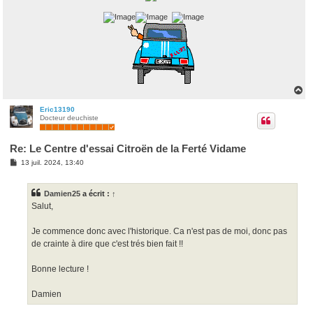
H
a
u
Eric13190
Docteur deuchiste
t
Re: Le Centre d'essai Citroën de la Ferté Vidame
M
13 juil. 2024, 13:40
e
s
s
Damien25
a écrit :
↑
a
g
Salut,
e
Je commence donc avec l'historique. Ca n'est pas de moi, donc pas
de crainte à dire que c'est trés bien fait !!
Bonne lecture !
Damien