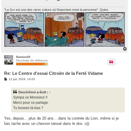
"La 2cv est une des rares voiture où l'important reste la personne". Quino
H
a
u
Damien25
Deuchiste de référence
t
Re: Le Centre d'essai Citroën de la Ferté Vidame
M
12 juil. 2024, 14:03
e
s
s
Deuchémoi
a écrit :
↑
a
g
Sympa ce Monsieur !!
e
Merci pour ce partage.
Tu bosses là-bas ?
Yes, depuis... plus de 20 ans... dans la contrée du Lion, même si je
fais tache avec un chevron tatoué dans le dos ;o))