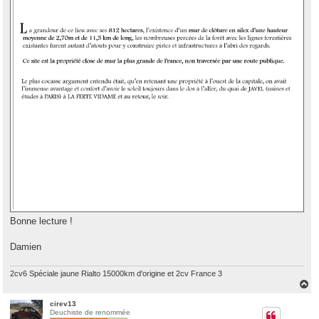
Bonne lecture !
Damien
2cv6 Spéciale jaune Rialto 15000km d'origine et 2cv France 3
H
a
u
cirev13
Deuchiste de renommée
t