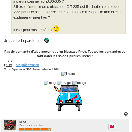
moteurs comme mon A06/635 ?
S'il est différent, mon carburateur CIT 235 est-il adapté à ce moteur
M28 pour l'exploiter correctement ou bien ce n'est pas le bon et cela
expliquerait mon trou ?
merci pour vos lumières
Je passe la parole à ...
Pas de demande d'aide
mécanique
en Message Privé. Toutes les demandes se
font dans les salons publics. Merci !
/¯\
(°\=/°)
...
Ma présentation
2cv6 Spécial AZKA Bleue céleste 11/87
H
a
u
Mica
Docteur deuchiste
t