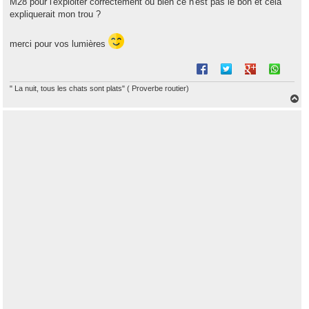
M28 pour l'exploiter correctement ou bien ce n'est pas le bon et cela
expliquerait mon trou ?
merci pour vos lumières
" La nuit, tous les chats sont plats" ( Proverbe routier)
H
a
u
t