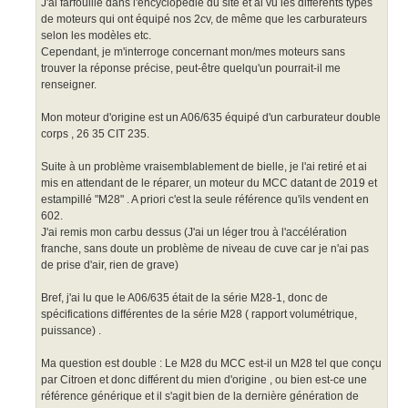
J'ai farfouillé dans l'encyclopédie du site et ai vu les différents types
de moteurs qui ont équipé nos 2cv, de même que les carburateurs
selon les modèles etc.
Cependant, je m'interroge concernant mon/mes moteurs sans
trouver la réponse précise, peut-être quelqu'un pourrait-il me
renseigner.
Mon moteur d'origine est un A06/635 équipé d'un carburateur double
corps , 26 35 CIT 235.
Suite à un problème vraisemblablement de bielle, je l'ai retiré et ai
mis en attendant de le réparer, un moteur du MCC datant de 2019 et
estampillé "M28" . A priori c'est la seule référence qu'ils vendent en
602.
J'ai remis mon carbu dessus (J'ai un léger trou à l'accélération
franche, sans doute un problème de niveau de cuve car je n'ai pas
de prise d'air, rien de grave)
Bref, j'ai lu que le A06/635 était de la série M28-1, donc de
spécifications différentes de la série M28 ( rapport volumétrique,
puissance) .
Ma question est double : Le M28 du MCC est-il un M28 tel que conçu
par Citroen et donc différent du mien d'origine , ou bien est-ce une
référence générique et il s'agit bien de la dernière génération de