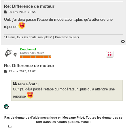
Re: Difference de moteur
M
25 nov. 2025, 20:55
e
s
Ouf, j'ai déjà passé l'étape du modérateur...plus qu'à attendre une
s
a
réponse
g
e
" La nuit, tous les chats sont plats" ( Proverbe routier)
H
a
u
Deuchémoi
Docteur deuchiste
t
Re: Difference de moteur
M
25 nov. 2025, 21:07
e
s
s
Mica
a écrit :
↑
a
g
Ouf, j'ai déjà passé l'étape du modérateur...plus qu'à attendre une
e
réponse
Pas de demande d'aide
mécanique
en Message Privé. Toutes les demandes se
font dans les salons publics. Merci !
/¯\