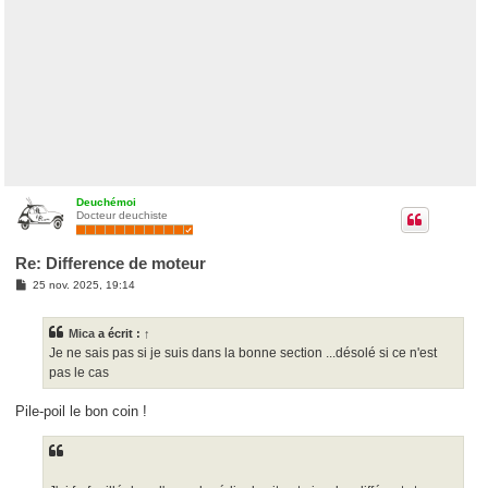
Deuchémoi
Docteur deuchiste
Re: Difference de moteur
M
25 nov. 2025, 19:14
e
s
s
Mica
a écrit :
↑
a
g
Je ne sais pas si je suis dans la bonne section ...désolé si ce n'est
e
pas le cas
Pile-poil le bon coin !