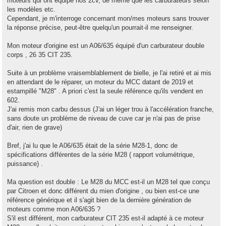
moteurs qui ont équipé nos 2cv, de même que les carburateurs selon
les modèles etc.
Cependant, je m'interroge concernant mon/mes moteurs sans trouver
la réponse précise, peut-être quelqu'un pourrait-il me renseigner.
Mon moteur d'origine est un A06/635 équipé d'un carburateur double
corps , 26 35 CIT 235.
Suite à un problème vraisemblablement de bielle, je l'ai retiré et ai mis
en attendant de le réparer, un moteur du MCC datant de 2019 et
estampillé "M28" . A priori c'est la seule référence qu'ils vendent en
602.
J'ai remis mon carbu dessus (J'ai un léger trou à l'accélération franche,
sans doute un problème de niveau de cuve car je n'ai pas de prise
d'air, rien de grave)
Bref, j'ai lu que le A06/635 était de la série M28-1, donc de
spécifications différentes de la série M28 ( rapport volumétrique,
puissance) .
Ma question est double : Le M28 du MCC est-il un M28 tel que conçu
par Citroen et donc différent du mien d'origine , ou bien est-ce une
référence générique et il s'agit bien de la dernière génération de
moteurs comme mon A06/635 ?
S'il est différent, mon carburateur CIT 235 est-il adapté à ce moteur