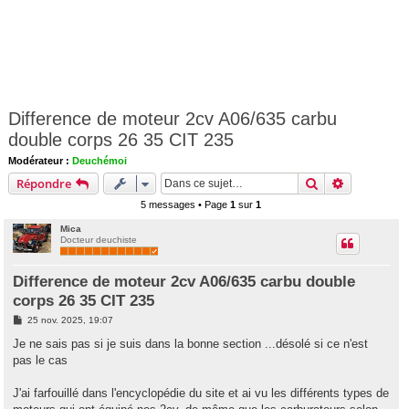
Difference de moteur 2cv A06/635 carbu
double corps 26 35 CIT 235
Modérateur :
Deuchémoi
Rechercher
Recherche 
Répondre
5 messages • Page
1
sur
1
Mica
Docteur deuchiste
Difference de moteur 2cv A06/635 carbu double
corps 26 35 CIT 235
M
25 nov. 2025, 19:07
e
s
Je ne sais pas si je suis dans la bonne section ...désolé si ce n'est
s
pas le cas
a
g
e
J'ai farfouillé dans l'encyclopédie du site et ai vu les différents types de