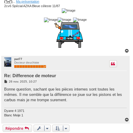
(°\=/°)
...
Ma présentation
2cv6 Spécial AZKA Bleue céleste 11/87
H
a
u
pat77
Docteur deuchiste
t
Re: Difference de moteur
M
26 nov. 2025, 10:27
e
s
Bonne question, sachant que les pièces internes sont toutes les
s
mêmes. Il me semble que la différence se joue sur les pistons et les
a
g
carbus mais je me trompe surement.
e
Dyane 4 1971
Blanc Meije 1
H
a
Répondre
u
t