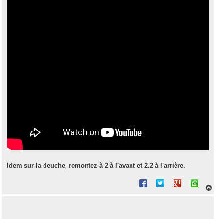
Idem sur la deuche, remontez à 2 à l'avant et 2.2 à l'arrière.
H
a
u
t