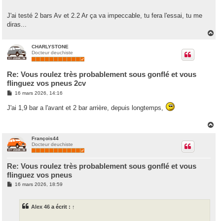
J'ai testé 2 bars Av et 2.2 Ar ça va impeccable, tu fera l'essai, tu me
diras...
H
a
u
CHARLYSTONE
Docteur deuchiste
t
Re: Vous roulez très probablement sous gonflé et vous
flinguez vos pneus 2cv
M
16 mars 2026, 14:16
e
s
J'ai 1,9 bar a l'avant et 2 bar arrière, depuis longtemps,
s
a
g
H
e
a
u
François44
Docteur deuchiste
t
Re: Vous roulez très probablement sous gonflé et vous
flinguez vos pneus
M
16 mars 2026, 18:59
e
s
s
Alex 46
a écrit :
↑
a
g
e