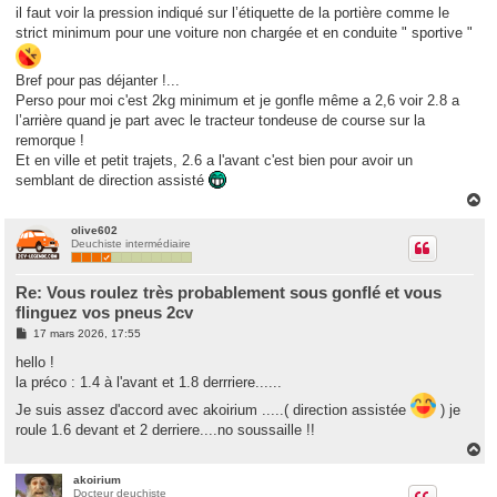
g
il faut voir la pression indiqué sur l’étiquette de la portière comme le
e
strict minimum pour une voiture non chargée et en conduite " sportive "
Bref pour pas déjanter !...
Perso pour moi c'est 2kg minimum et je gonfle même a 2,6 voir 2.8 a
l’arrière quand je part avec le tracteur tondeuse de course sur la
remorque !
Et en ville et petit trajets, 2.6 a l'avant c'est bien pour avoir un
semblant de direction assisté
H
a
u
olive602
Deuchiste intermédiaire
t
Re: Vous roulez très probablement sous gonflé et vous
flinguez vos pneus 2cv
M
17 mars 2026, 17:55
e
s
hello !
s
la préco : 1.4 à l'avant et 1.8 derrriere......
a
g
Je suis assez d'accord avec akoirium .....( direction assistée
) je
e
roule 1.6 devant et 2 derriere....no soussaille !!
H
a
u
akoirium
Docteur deuchiste
t