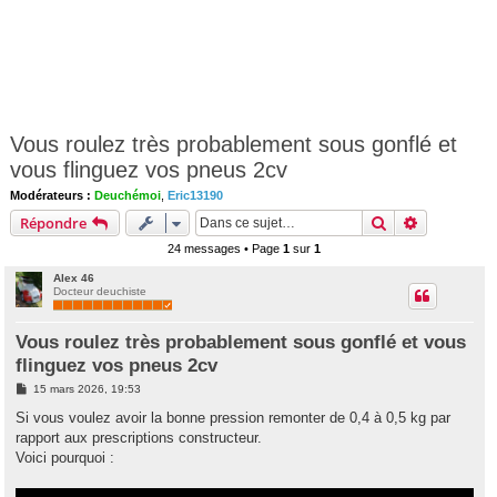
Vous roulez très probablement sous gonflé et
vous flinguez vos pneus 2cv
Modérateurs :
Deuchémoi
,
Eric13190
Rechercher
Recherche 
Répondre
24 messages • Page
1
sur
1
Alex 46
Docteur deuchiste
Vous roulez très probablement sous gonflé et vous
flinguez vos pneus 2cv
M
15 mars 2026, 19:53
e
s
Si vous voulez avoir la bonne pression remonter de 0,4 à 0,5 kg par
s
rapport aux prescriptions constructeur.
a
g
Voici pourquoi :
e