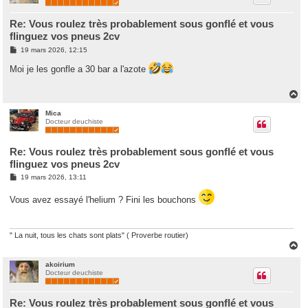
Re: Vous roulez très probablement sous gonflé et vous
flinguez vos pneus 2cv
M
19 mars 2026, 12:15
e
s
Moi je les gonfle a 30 bar a l'azote
s
a
g
H
e
a
u
Mica
Docteur deuchiste
t
Re: Vous roulez très probablement sous gonflé et vous
flinguez vos pneus 2cv
M
19 mars 2026, 13:11
e
s
Vous avez essayé l'helium ? Fini les bouchons
s
a
g
e
" La nuit, tous les chats sont plats" ( Proverbe routier)
H
a
u
akoirium
Docteur deuchiste
t
Re: Vous roulez très probablement sous gonflé et vous