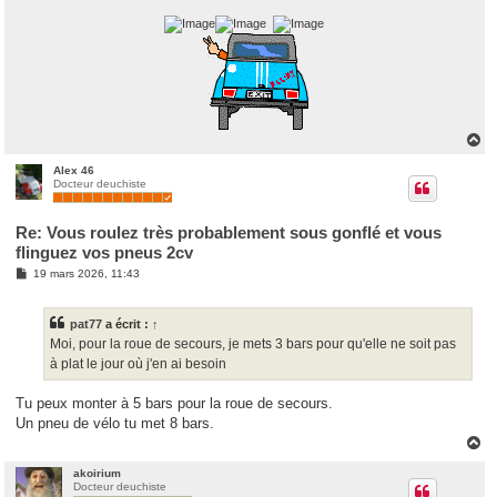
H
a
u
Alex 46
Docteur deuchiste
t
Re: Vous roulez très probablement sous gonflé et vous
flinguez vos pneus 2cv
M
19 mars 2026, 11:43
e
s
s
pat77
a écrit :
↑
a
g
Moi, pour la roue de secours, je mets 3 bars pour qu'elle ne soit pas
e
à plat le jour où j'en ai besoin
Tu peux monter à 5 bars pour la roue de secours.
Un pneu de vélo tu met 8 bars.
H
a
u
akoirium
Docteur deuchiste
t