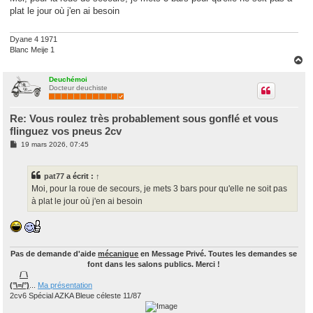
s
plat le jour où j'en ai besoin
a
g
e
Dyane 4 1971
Blanc Meije 1
H
a
u
Deuchémoi
Docteur deuchiste
t
Re: Vous roulez très probablement sous gonflé et vous
flinguez vos pneus 2cv
M
19 mars 2026, 07:45
e
s
s
pat77
a écrit :
↑
a
g
Moi, pour la roue de secours, je mets 3 bars pour qu'elle ne soit pas
e
à plat le jour où j'en ai besoin
Pas de demande d'aide
mécanique
en Message Privé. Toutes les demandes se
font dans les salons publics. Merci !
/¯\
(°\=/°)
...
Ma présentation
2cv6 Spécial AZKA Bleue céleste 11/87