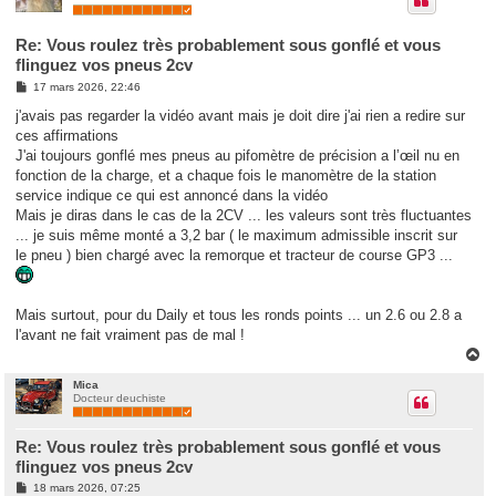
Re: Vous roulez très probablement sous gonflé et vous
flinguez vos pneus 2cv
M
17 mars 2026, 22:46
e
s
j'avais pas regarder la vidéo avant mais je doit dire j'ai rien a redire sur
s
ces affirmations
a
g
J'ai toujours gonflé mes pneus au pifomètre de précision a l’œil nu en
e
fonction de la charge, et a chaque fois le manomètre de la station
service indique ce qui est annoncé dans la vidéo
Mais je diras dans le cas de la 2CV ... les valeurs sont très fluctuantes
... je suis même monté a 3,2 bar ( le maximum admissible inscrit sur
le pneu ) bien chargé avec la remorque et tracteur de course GP3 ...
Mais surtout, pour du Daily et tous les ronds points ... un 2.6 ou 2.8 a
l'avant ne fait vraiment pas de mal !
H
a
u
Mica
Docteur deuchiste
t
Re: Vous roulez très probablement sous gonflé et vous
flinguez vos pneus 2cv
M
18 mars 2026, 07:25