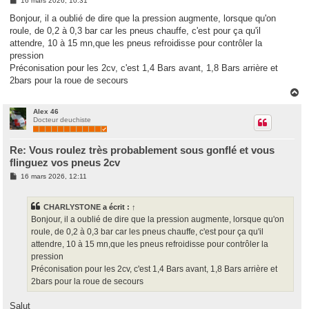
16 mars 2026, 10:31
e
s
Bonjour, il a oublié de dire que la pression augmente, lorsque qu'on
s
roule, de 0,2 à 0,3 bar car les pneus chauffe, c'est pour ça qu'il
a
g
attendre, 10 à 15 mn,que les pneus refroidisse pour contrôler la
e
pression
Préconisation pour les 2cv, c'est 1,4 Bars avant, 1,8 Bars arrière et
2bars pour la roue de secours
H
a
u
Alex 46
Docteur deuchiste
t
Re: Vous roulez très probablement sous gonflé et vous
flinguez vos pneus 2cv
M
16 mars 2026, 12:11
e
s
s
CHARLYSTONE
a écrit :
↑
a
g
Bonjour, il a oublié de dire que la pression augmente, lorsque qu'on
e
roule, de 0,2 à 0,3 bar car les pneus chauffe, c'est pour ça qu'il
attendre, 10 à 15 mn,que les pneus refroidisse pour contrôler la
pression
Préconisation pour les 2cv, c'est 1,4 Bars avant, 1,8 Bars arrière et
2bars pour la roue de secours
Salut