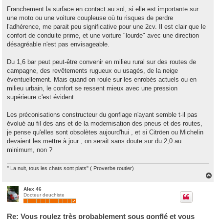
e
s
Franchement la surface en contact au sol, si elle est importante sur
s
une moto ou une voiture coupleuse où tu risques de perdre
a
g
l'adhérence, me parait peu significative pour une 2cv. Il est clair que le
e
confort de conduite prime, et une voiture "lourde" avec une direction
désagréable n'est pas envisageable.
Du 1,6 bar peut peut-être convenir en milieu rural sur des routes de
campagne, des revêtements rugueux ou usagés, de la neige
éventuellement. Mais quand on roule sur les enrobés actuels ou en
milieu urbain, le confort se ressent mieux avec une pression
supérieure c'est évident.
Les préconisations constructeur du gonflage n'ayant semble t-il pas
évolué au fil des ans et de la modernisation des pneus et des routes,
je pense qu'elles sont obsolètes aujourd'hui , et si Citröen ou Michelin
devaient les mettre à jour , on serait sans doute sur du 2,0 au
minimum, non ?
" La nuit, tous les chats sont plats" ( Proverbe routier)
H
a
u
Alex 46
Docteur deuchiste
t
Re: Vous roulez très probablement sous gonflé et vous