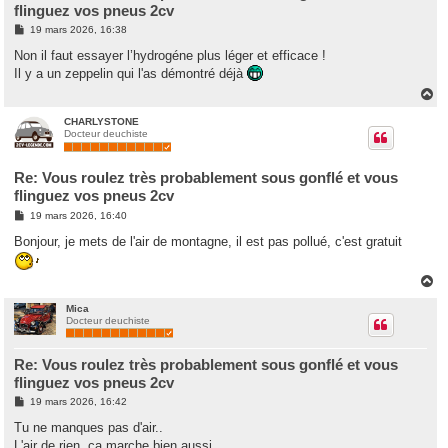
flinguez vos pneus 2cv
M
19 mars 2026, 16:38
e
s
Non il faut essayer l’hydrogéne plus léger et efficace !
s
Il y a un zeppelin qui l'as démontré déjà
a
g
H
e
a
u
CHARLYSTONE
Docteur deuchiste
t
Re: Vous roulez très probablement sous gonflé et vous
flinguez vos pneus 2cv
M
19 mars 2026, 16:40
e
s
Bonjour, je mets de l'air de montagne, il est pas pollué, c'est gratuit
s
a
g
H
e
a
u
Mica
Docteur deuchiste
t
Re: Vous roulez très probablement sous gonflé et vous
flinguez vos pneus 2cv
M
19 mars 2026, 16:42
e
s
Tu ne manques pas d'air..
s
L'air de rien, ça marche bien aussi