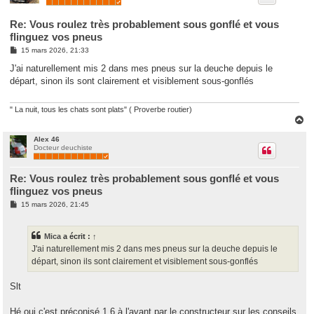
Re: Vous roulez très probablement sous gonflé et vous
flinguez vos pneus
M
15 mars 2026, 21:33
e
s
J'ai naturellement mis 2 dans mes pneus sur la deuche depuis le
s
départ, sinon ils sont clairement et visiblement sous-gonflés
a
g
e
" La nuit, tous les chats sont plats" ( Proverbe routier)
H
a
u
Alex 46
Docteur deuchiste
t
Re: Vous roulez très probablement sous gonflé et vous
flinguez vos pneus
M
15 mars 2026, 21:45
e
s
s
Mica
a écrit :
↑
a
g
J'ai naturellement mis 2 dans mes pneus sur la deuche depuis le
e
départ, sinon ils sont clairement et visiblement sous-gonflés
Slt
Hé oui c'est préconisé 1.6 à l'avant par le constructeur sur les conseils