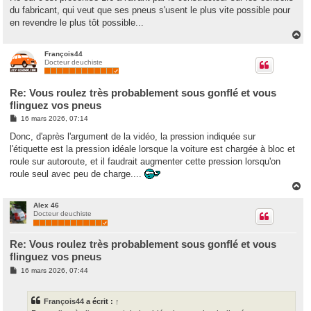
du fabricant, qui veut que ses pneus s'usent le plus vite possible pour
en revendre le plus tôt possible...
H
a
u
François44
Docteur deuchiste
t
Re: Vous roulez très probablement sous gonflé et vous
flinguez vos pneus
M
16 mars 2026, 07:14
e
s
Donc, d'après l'argument de la vidéo, la pression indiquée sur
s
l'étiquette est la pression idéale lorsque la voiture est chargée à bloc et
a
g
roule sur autoroute, et il faudrait augmenter cette pression lorsqu'on
e
roule seul avec peu de charge....
H
a
u
Alex 46
Docteur deuchiste
t
Re: Vous roulez très probablement sous gonflé et vous
flinguez vos pneus
M
16 mars 2026, 07:44
e
s
s
François44
a écrit :
↑
a