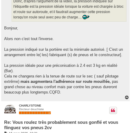
g
Donc, d'après l'argument de la vidéo, la pression indiquée sur
e
l'étiquette est la pression idéale lorsque la voiture est chargée à bloc
et roule sur autoroute, et il faudrait augmenter cette pression
lorsqu'on roule seul avec peu de charge....
Bonjour,
Alors non c'est tout l'inverse.
La pression indiqué sur la portière est la minimale autorisé. [ C'est un
arrangement entre le( les) fabriquant (s) de pneus et le constructeur].
La pression idéale pour une préconisation à 2.4 est 3 kg en réalité
(Bar).
Cela ne changera rien à la tenue de route sur le sec ( sauf pilotage
extrême)
mais augmentera l'adhérence sur route mouillée,
pas
grand chose au niveau confort mais par contre les pneus dureront
beaucoup plus longtemps.CQFD.
H
a
u
CHARLYSTONE
Docteur deuchiste
t
Re: Vous roulez très probablement sous gonflé et vous
flinguez vos pneus 2cv
M