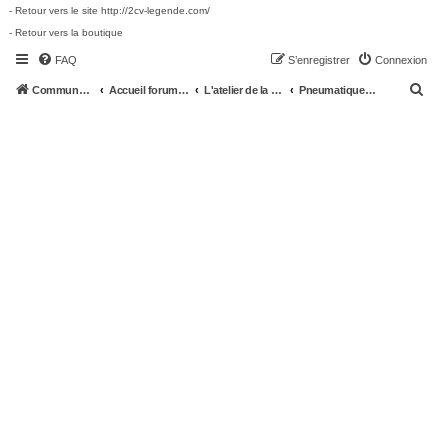
- Retour vers le site http://2cv-legende.com/
- Retour vers la boutique
FAQ
S’enregistrer
Connexion
R
Communauté 2cv-legende.com
Accueil forum 2cv-legende.com
L'atelier de la 2CV
Pneumatiques, roues
e
c
h
e
r
c
h
e
r