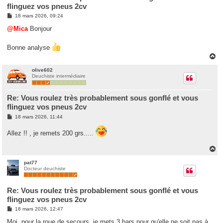
flinguez vos pneus 2cv
M
18 mars 2026, 09:24
e
s
@Mica
Bonjour
s
a
g
Bonne analyse
e
H
a
u
olive602
Deuchiste intermédiaire
t
Re: Vous roulez très probablement sous gonflé et vous
flinguez vos pneus 2cv
M
18 mars 2026, 11:44
e
s
Allez !! , je remets 200 grs.....
s
a
g
H
e
a
u
pat77
Docteur deuchiste
t
Re: Vous roulez très probablement sous gonflé et vous
flinguez vos pneus 2cv
M
18 mars 2026, 12:47
e
s
Moi, pour la roue de secours, je mets 3 bars pour qu'elle ne soit pas à