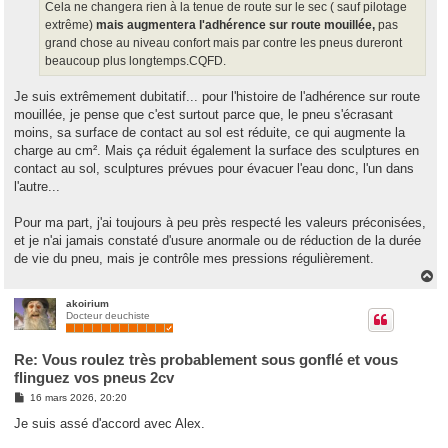
Cela ne changera rien à la tenue de route sur le sec ( sauf pilotage
extrême)
mais augmentera l'adhérence sur route mouillée,
pas
grand chose au niveau confort mais par contre les pneus dureront
beaucoup plus longtemps.CQFD.
Je suis extrêmement dubitatif... pour l'histoire de l'adhérence sur route
mouillée, je pense que c'est surtout parce que, le pneu s'écrasant
moins, sa surface de contact au sol est réduite, ce qui augmente la
charge au cm². Mais ça réduit également la surface des sculptures en
contact au sol, sculptures prévues pour évacuer l'eau donc, l'un dans
l'autre...
Pour ma part, j'ai toujours à peu près respecté les valeurs préconisées,
et je n'ai jamais constaté d'usure anormale ou de réduction de la durée
de vie du pneu, mais je contrôle mes pressions régulièrement.
H
a
u
akoirium
Docteur deuchiste
t
Re: Vous roulez très probablement sous gonflé et vous
flinguez vos pneus 2cv
M
16 mars 2026, 20:20
e
s
Je suis assé d'accord avec Alex.
s
a