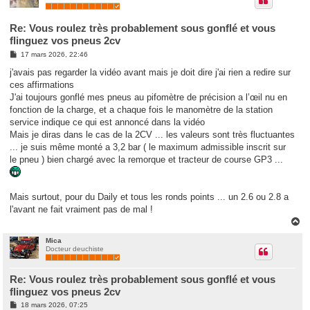
Re: Vous roulez très probablement sous gonflé et vous
flinguez vos pneus 2cv
M
17 mars 2026, 22:46
e
s
j'avais pas regarder la vidéo avant mais je doit dire j'ai rien a redire sur
s
ces affirmations
a
g
J'ai toujours gonflé mes pneus au pifomètre de précision a l’œil nu en
e
fonction de la charge, et a chaque fois le manomètre de la station
service indique ce qui est annoncé dans la vidéo
Mais je diras dans le cas de la 2CV ... les valeurs sont très fluctuantes
... je suis même monté a 3,2 bar ( le maximum admissible inscrit sur
le pneu ) bien chargé avec la remorque et tracteur de course GP3 ...
Mais surtout, pour du Daily et tous les ronds points ... un 2.6 ou 2.8 a
l'avant ne fait vraiment pas de mal !
H
a
u
Mica
Docteur deuchiste
t
Re: Vous roulez très probablement sous gonflé et vous
flinguez vos pneus 2cv
M
18 mars 2026, 07:25