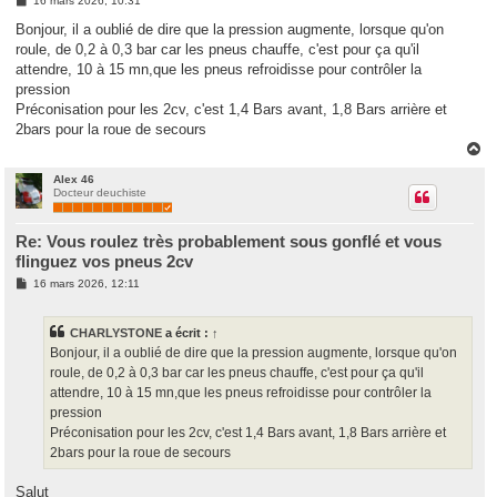
16 mars 2026, 10:31
e
s
Bonjour, il a oublié de dire que la pression augmente, lorsque qu'on
s
roule, de 0,2 à 0,3 bar car les pneus chauffe, c'est pour ça qu'il
a
g
attendre, 10 à 15 mn,que les pneus refroidisse pour contrôler la
e
pression
Préconisation pour les 2cv, c'est 1,4 Bars avant, 1,8 Bars arrière et
2bars pour la roue de secours
H
a
u
Alex 46
Docteur deuchiste
t
Re: Vous roulez très probablement sous gonflé et vous
flinguez vos pneus 2cv
M
16 mars 2026, 12:11
e
s
s
CHARLYSTONE
a écrit :
↑
a
g
Bonjour, il a oublié de dire que la pression augmente, lorsque qu'on
e
roule, de 0,2 à 0,3 bar car les pneus chauffe, c'est pour ça qu'il
attendre, 10 à 15 mn,que les pneus refroidisse pour contrôler la
pression
Préconisation pour les 2cv, c'est 1,4 Bars avant, 1,8 Bars arrière et
2bars pour la roue de secours
Salut