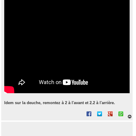
Idem sur la deuche, remontez à 2 à l'avant et 2.2 à l'arrière.
H
a
u
t