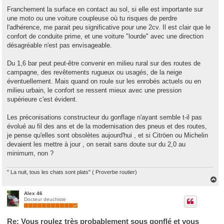
e
s
Franchement la surface en contact au sol, si elle est importante sur
s
une moto ou une voiture coupleuse où tu risques de perdre
a
g
l'adhérence, me parait peu significative pour une 2cv. Il est clair que le
e
confort de conduite prime, et une voiture "lourde" avec une direction
désagréable n'est pas envisageable.
Du 1,6 bar peut peut-être convenir en milieu rural sur des routes de
campagne, des revêtements rugueux ou usagés, de la neige
éventuellement. Mais quand on roule sur les enrobés actuels ou en
milieu urbain, le confort se ressent mieux avec une pression
supérieure c'est évident.
Les préconisations constructeur du gonflage n'ayant semble t-il pas
évolué au fil des ans et de la modernisation des pneus et des routes,
je pense qu'elles sont obsolètes aujourd'hui , et si Citröen ou Michelin
devaient les mettre à jour , on serait sans doute sur du 2,0 au
minimum, non ?
" La nuit, tous les chats sont plats" ( Proverbe routier)
H
a
u
Alex 46
Docteur deuchiste
t
Re: Vous roulez très probablement sous gonflé et vous