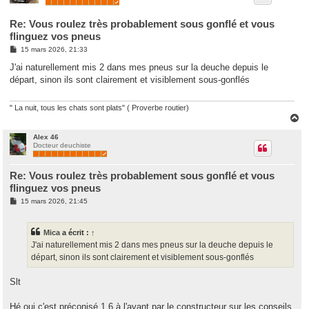
Re: Vous roulez très probablement sous gonflé et vous
flinguez vos pneus
M
15 mars 2026, 21:33
e
s
J'ai naturellement mis 2 dans mes pneus sur la deuche depuis le
s
départ, sinon ils sont clairement et visiblement sous-gonflés
a
g
e
" La nuit, tous les chats sont plats" ( Proverbe routier)
H
a
u
Alex 46
Docteur deuchiste
t
Re: Vous roulez très probablement sous gonflé et vous
flinguez vos pneus
M
15 mars 2026, 21:45
e
s
s
Mica
a écrit :
↑
a
g
J'ai naturellement mis 2 dans mes pneus sur la deuche depuis le
e
départ, sinon ils sont clairement et visiblement sous-gonflés
Slt
Hé oui c'est préconisé 1.6 à l'avant par le constructeur sur les conseils