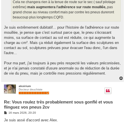
Cela ne changera rien à la tenue de route sur le sec ( sauf pilotage
extrême)
mais augmentera l'adhérence sur route mouillée,
pas
grand chose au niveau confort mais par contre les pneus dureront
beaucoup plus longtemps.CQFD.
Je suis extrêmement dubitatif... pour l'histoire de l'adhérence sur route
mouillée, je pense que c'est surtout parce que, le pneu s'écrasant
moins, sa surface de contact au sol est réduite, ce qui augmente la
charge au cm². Mais ça réduit également la surface des sculptures en
contact au sol, sculptures prévues pour évacuer l'eau donc, l'un dans
l'autre...
Pour ma part, j'ai toujours à peu près respecté les valeurs préconisées,
et je n'ai jamais constaté d'usure anormale ou de réduction de la durée
de vie du pneu, mais je contrôle mes pressions régulièrement.
H
a
u
akoirium
Docteur deuchiste
t
Re: Vous roulez très probablement sous gonflé et vous
flinguez vos pneus 2cv
M
16 mars 2026, 20:20
e
s
Je suis assé d'accord avec Alex.
s
a