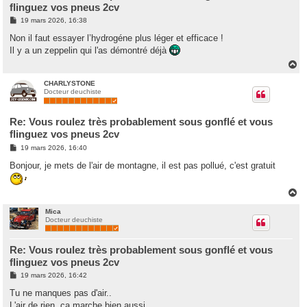
flinguez vos pneus 2cv
M
19 mars 2026, 16:38
e
s
Non il faut essayer l’hydrogéne plus léger et efficace !
s
Il y a un zeppelin qui l'as démontré déjà
a
g
H
e
a
u
CHARLYSTONE
Docteur deuchiste
t
Re: Vous roulez très probablement sous gonflé et vous
flinguez vos pneus 2cv
M
19 mars 2026, 16:40
e
s
Bonjour, je mets de l'air de montagne, il est pas pollué, c'est gratuit
s
a
g
H
e
a
u
Mica
Docteur deuchiste
t
Re: Vous roulez très probablement sous gonflé et vous
flinguez vos pneus 2cv
M
19 mars 2026, 16:42
e
s
Tu ne manques pas d'air..
s
L'air de rien, ça marche bien aussi