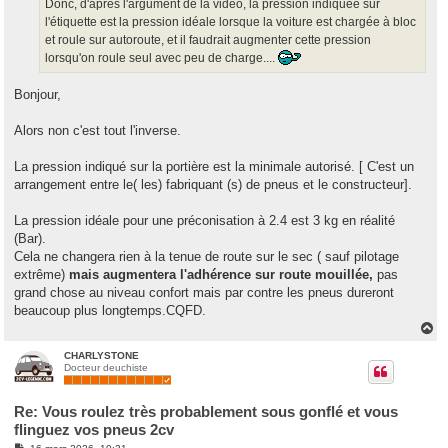
g
Donc, d'après l'argument de la vidéo, la pression indiquée sur
e
l'étiquette est la pression idéale lorsque la voiture est chargée à bloc
et roule sur autoroute, et il faudrait augmenter cette pression
lorsqu'on roule seul avec peu de charge....
Bonjour,
Alors non c'est tout l'inverse.
La pression indiqué sur la portière est la minimale autorisé. [ C'est un
arrangement entre le( les) fabriquant (s) de pneus et le constructeur].
La pression idéale pour une préconisation à 2.4 est 3 kg en réalité
(Bar).
Cela ne changera rien à la tenue de route sur le sec ( sauf pilotage
extrême)
mais augmentera l'adhérence sur route mouillée,
pas
grand chose au niveau confort mais par contre les pneus dureront
beaucoup plus longtemps.CQFD.
H
a
u
CHARLYSTONE
Docteur deuchiste
t
Re: Vous roulez très probablement sous gonflé et vous
flinguez vos pneus 2cv
M