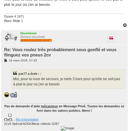
s
plat le jour où j'en ai besoin
a
g
e
Dyane 4 1971
Blanc Meije 1
H
a
u
Deuchémoi
Docteur deuchiste
t
Re: Vous roulez très probablement sous gonflé et vous
flinguez vos pneus 2cv
M
19 mars 2026, 07:45
e
s
s
pat77
a écrit :
↑
a
g
Moi, pour la roue de secours, je mets 3 bars pour qu'elle ne soit pas
e
à plat le jour où j'en ai besoin
Pas de demande d'aide
mécanique
en Message Privé. Toutes les demandes se
font dans les salons publics. Merci !
/¯\
(°\=/°)
...
Ma présentation
2cv6 Spécial AZKA Bleue céleste 11/87