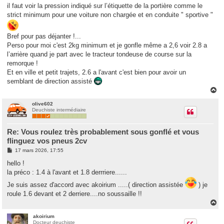
g
il faut voir la pression indiqué sur l’étiquette de la portière comme le
e
strict minimum pour une voiture non chargée et en conduite " sportive "
Bref pour pas déjanter !...
Perso pour moi c'est 2kg minimum et je gonfle même a 2,6 voir 2.8 a
l’arrière quand je part avec le tracteur tondeuse de course sur la
remorque !
Et en ville et petit trajets, 2.6 a l'avant c'est bien pour avoir un
semblant de direction assisté
H
a
u
olive602
Deuchiste intermédiaire
t
Re: Vous roulez très probablement sous gonflé et vous
flinguez vos pneus 2cv
M
17 mars 2026, 17:55
e
s
hello !
s
la préco : 1.4 à l'avant et 1.8 derrriere......
a
g
Je suis assez d'accord avec akoirium .....( direction assistée
) je
e
roule 1.6 devant et 2 derriere....no soussaille !!
H
a
u
akoirium
Docteur deuchiste
t