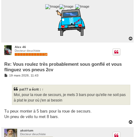
H
a
u
Alex 46
Docteur deuchiste
t
Re: Vous roulez très probablement sous gonflé et vous
flinguez vos pneus 2cv
M
19 mars 2026, 11:43
e
s
s
pat77
a écrit :
↑
a
g
Moi, pour la roue de secours, je mets 3 bars pour qu'elle ne soit pas
e
à plat le jour où j'en ai besoin
Tu peux monter à 5 bars pour la roue de secours.
Un pneu de vélo tu met 8 bars.
H
a
u
akoirium
Docteur deuchiste
t