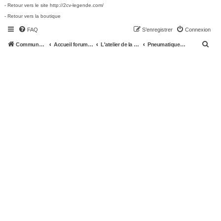
- Retour vers le site http://2cv-legende.com/
- Retour vers la boutique
FAQ
S’enregistrer
Connexion
R
Communauté 2cv-legende.com
Accueil forum 2cv-legende.com
L'atelier de la 2CV
Pneumatiques, roues
e
c
h
e
r
c
h
e
r