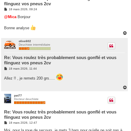
flinguez vos pneus 2cv
M
18 mars 2026, 09:24
e
s
@Mica
Bonjour
s
a
g
Bonne analyse
e
H
a
u
olive602
Deuchiste intermédiaire
t
Re: Vous roulez très probablement sous gonflé et vous
flinguez vos pneus 2cv
M
18 mars 2026, 11:44
e
s
Allez !! , je remets 200 grs.....
s
a
g
H
e
a
u
pat77
Docteur deuchiste
t
Re: Vous roulez très probablement sous gonflé et vous
flinguez vos pneus 2cv
M
18 mars 2026, 12:47
e
s
Moi, pour la roue de secours, je mets 3 bars pour qu'elle ne soit pas à