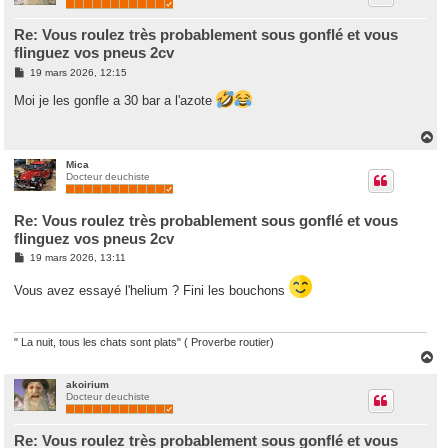
Re: Vous roulez très probablement sous gonflé et vous
flinguez vos pneus 2cv
M
19 mars 2026, 12:15
e
s
Moi je les gonfle a 30 bar a l'azote
s
a
g
H
e
a
u
Mica
Docteur deuchiste
t
Re: Vous roulez très probablement sous gonflé et vous
flinguez vos pneus 2cv
M
19 mars 2026, 13:11
e
s
Vous avez essayé l'helium ? Fini les bouchons
s
a
g
e
" La nuit, tous les chats sont plats" ( Proverbe routier)
H
a
u
akoirium
Docteur deuchiste
t
Re: Vous roulez très probablement sous gonflé et vous