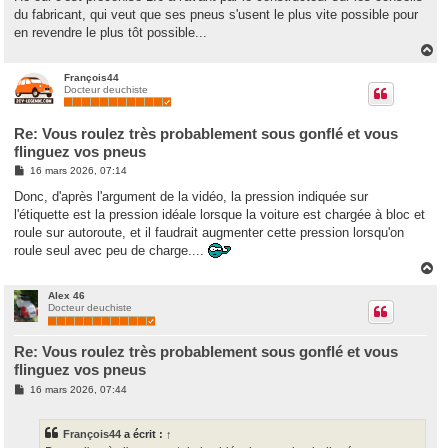
du fabricant, qui veut que ses pneus s'usent le plus vite possible pour
en revendre le plus tôt possible...
H
a
u
François44
Docteur deuchiste
t
Re: Vous roulez très probablement sous gonflé et vous
flinguez vos pneus
M
16 mars 2026, 07:14
e
s
Donc, d'après l'argument de la vidéo, la pression indiquée sur
s
l'étiquette est la pression idéale lorsque la voiture est chargée à bloc et
a
g
roule sur autoroute, et il faudrait augmenter cette pression lorsqu'on
e
roule seul avec peu de charge....
H
a
u
Alex 46
Docteur deuchiste
t
Re: Vous roulez très probablement sous gonflé et vous
flinguez vos pneus
M
16 mars 2026, 07:44
e
s
s
François44
a écrit :
↑
a