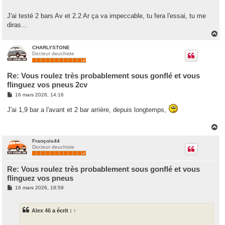
J'ai testé 2 bars Av et 2.2 Ar ça va impeccable, tu fera l'essai, tu me
diras...
H
a
u
CHARLYSTONE
Docteur deuchiste
t
Re: Vous roulez très probablement sous gonflé et vous
flinguez vos pneus 2cv
M
16 mars 2026, 14:16
e
s
J'ai 1,9 bar a l'avant et 2 bar arrière, depuis longtemps,
s
a
g
H
e
a
u
François44
Docteur deuchiste
t
Re: Vous roulez très probablement sous gonflé et vous
flinguez vos pneus
M
16 mars 2026, 18:59
e
s
s
Alex 46
a écrit :
↑
a
g
e