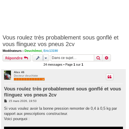
Vous roulez très probablement sous gonflé et
vous flinguez vos pneus 2cv
Modérateurs :
Deuchémoi
,
Eric13190
Rechercher
Recherche 
Répondre
24 messages • Page
1
sur
1
Alex 46
Docteur deuchiste
Vous roulez très probablement sous gonflé et vous
flinguez vos pneus 2cv
M
15 mars 2026, 19:53
e
s
Si vous voulez avoir la bonne pression remonter de 0,4 à 0,5 kg par
s
rapport aux prescriptions constructeur.
a
g
Voici pourquoi :
e