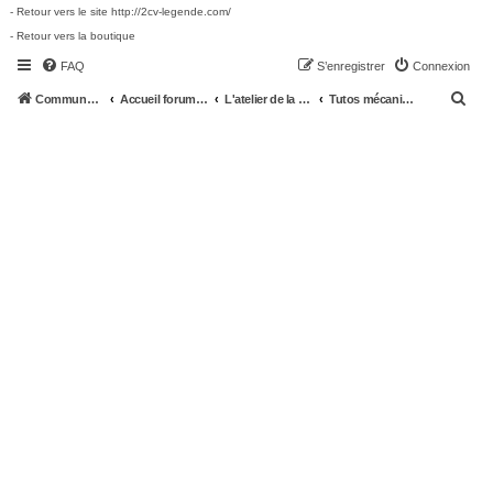
- Retour vers le site http://2cv-legende.com/
- Retour vers la boutique
FAQ
S’enregistrer
Connexion
R
Communauté 2cv-legende.com
Accueil forum 2cv-legende.com
L'atelier de la 2CV
Tutos mécanique 2cv
e
c
h
e
r
c
h
e
r