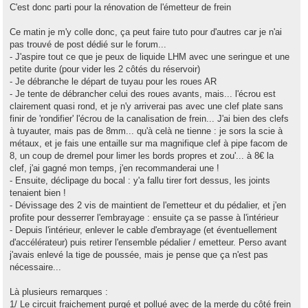
C'est donc parti pour la rénovation de l'émetteur de frein
Ce matin je m'y colle donc, ça peut faire tuto pour d'autres car je n'ai
pas trouvé de post dédié sur le forum...
- J'aspire tout ce que je peux de liquide LHM avec une seringue et une
petite durite (pour vider les 2 côtés du réservoir)
- Je débranche le départ de tuyau pour les roues AR
- Je tente de débrancher celui des roues avants, mais... l'écrou est
clairement quasi rond, et je n'y arriverai pas avec une clef plate sans
finir de 'rondifier' l'écrou de la canalisation de frein... J'ai bien des clefs
à tuyauter, mais pas de 8mm... qu'à celà ne tienne : je sors la scie à
métaux, et je fais une entaille sur ma magnifique clef à pipe facom de
8, un coup de dremel pour limer les bords propres et zou'... à 8€ la
clef, j'ai gagné mon temps, j'en recommanderai une !
- Ensuite, déclipage du bocal : y'a fallu tirer fort dessus, les joints
tenaient bien !
- Dévissage des 2 vis de maintient de l'emetteur et du pédalier, et j'en
profite pour desserrer l'embrayage : ensuite ça se passe à l'intérieur
- Depuis l'intérieur, enlever le cable d'embrayage (et éventuellement
d'accélérateur) puis retirer l'ensemble pédalier / emetteur. Perso avant
j'avais enlevé la tige de poussée, mais je pense que ça n'est pas
nécessaire...
Là plusieurs remarques :
1/ Le circuit fraichement purgé et pollué avec de la merde du côté frein