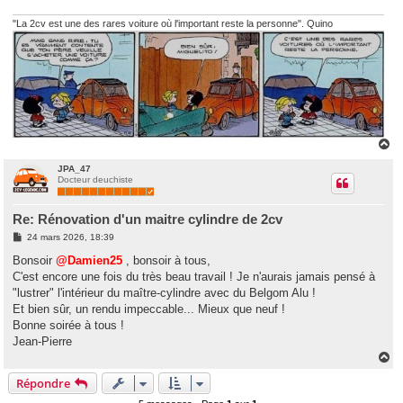
g
e
"La 2cv est une des rares voiture où l'important reste la personne". Quino
H
a
u
JPA_47
Docteur deuchiste
t
Re: Rénovation d'un maitre cylindre de 2cv
M
24 mars 2026, 18:39
e
s
Bonsoir
@Damien25
, bonsoir à tous,
s
C'est encore une fois du très beau travail ! Je n'aurais jamais pensé à
a
g
"lustrer" l'intérieur du maître-cylindre avec du Belgom Alu !
e
Et bien sûr, un rendu impeccable... Mieux que neuf !
Bonne soirée à tous !
Jean-Pierre
H
a
Répondre
u
t