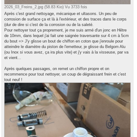
2026_03_Freins_2.jpg (58.83 Kio) Vu 3733 fois
Après c'est grand nettoyage, mécanique et ultasons. Un peu de
corrosion de surface ça et là à l'extérieur, et des traces dans le corps
(dur de dire si c'est de la corrosion ou de la saleté.
Pour nettoyer tout ça proprement, je me suis armé d'un jonc en Hêtre
de 10mm, dans lequel j'ai fait une saignée traversante sur 4 cm à 5cm
du bout => J'y glisse un bout de chiffon en coton que j'enroule pour
atteindre le diamètre du piston de l'emetteur, je glisse du Belgom Alu
(ou Inox si vous avez, ça ira plus vite) et j'y vais à la visseuse, par va
et vient...
Après quelques passages, on remet un chiffon propre et on
recommence pour tout nettoyer, un coup de dégraissant frein et c'est
tout neuf !