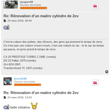
u
jacques38
Docteur deuchiste
t
Re: Rénovation d'un maitre cylindre de 2cv
M
23 mars 2026, 08:56
e
s
s
a
g
e
C'est la voiture des poètes, des rêveurs, des gens qui prennent le temps de vivre.
Ce n'est pas une voiture vroum vroum, c'est une voiture tic tac - le tic tac du temps
qui passe, et qu'on prend le temps de vivre.
CX 25 PRESTIGE TURBO 2 1988. (vendu).
DS 23 Pallas 1975.(vendu).
2cv AZA 1963.
Traction Avant 7C 1937.(vendu).
H
a
u
Eric13190
Docteur deuchiste
t
Re: Rénovation d'un maitre cylindre de 2cv
M
23 mars 2026, 13:03
e
s
s
belle initiative
a