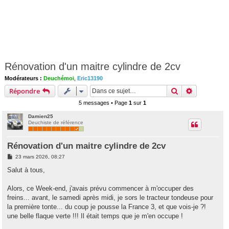
Rénovation d'un maitre cylindre de 2cv
Modérateurs :
Deuchémoi
,
Eric13190
Rechercher
Recherche 
Répondre
5 messages • Page
1
sur
1
Damien25
Deuchiste de référence
Rénovation d'un maitre cylindre de 2cv
M
23 mars 2026, 08:27
e
s
Salut à tous,
s
a
g
Alors, ce Week-end, j'avais prévu commencer à m'occuper des
e
freins... avant, le samedi après midi, je sors le tracteur tondeuse pour
la première tonte... du coup je pousse la France 3, et que vois-je ?!
une belle flaque verte !!! Il était temps que je m'en occupe !