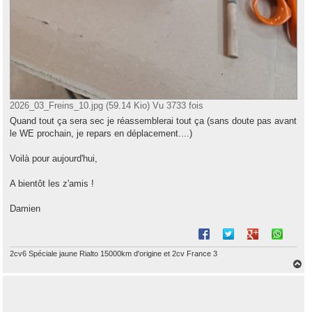
2026_03_Freins_10.jpg (59.14 Kio) Vu 3733 fois
Quand tout ça sera sec je réassemblerai tout ça (sans doute pas avant
le WE prochain, je repars en déplacement....)
Voilà pour aujourd'hui,
A bientôt les z'amis !
Damien
2cv6 Spéciale jaune Rialto 15000km d'origine et 2cv France 3
H
a
u
t