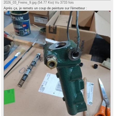
2026_03_Freins_9.jpg (54.77 Kio) Vu 3733 fois
Après ça, je remets un coup de peinture sur l'émetteur :