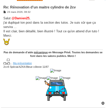
Re: Rénovation d'un maitre cylindre de 2cv
M
23 mars 2026, 08:32
e
s
Salut
@Damien25
,
s
j'ai dupliqué ton post dans la section des tutos. Je suis sûr que ça
a
g
servira ...
e
Il est clair, bien détaillé, bien illustré ! Tout ce qu'on attend d'un tuto !
Merci.
Pas de demande d'aide
mécanique
en Message Privé. Toutes les demandes se
font dans les salons publics. Merci !
/¯\
(°\=/°)
...
Ma présentation
2cv6 Spécial AZKA Bleue céleste 11/87
H
a