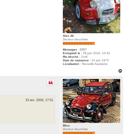
Alex 46
Docteur deuchiste
Messages :
2057
Enregistré le :
28 juin 2024, 10:42
Ma deuche :
2cv6
Date de naissance :
24 juin 1972
Localisation :
Nouvelle Aquitaine
H
a
u
t
23 avr. 2026, 17:51
Mica
Docteur deuchiste