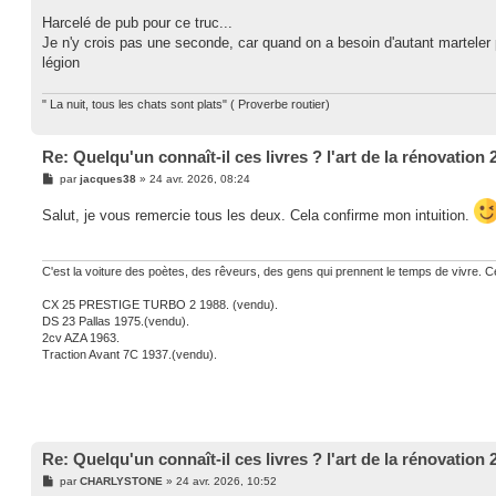
Harcelé de pub pour ce truc...
Je n'y crois pas une seconde, car quand on a besoin d'autant marteler pou
légion
" La nuit, tous les chats sont plats" ( Proverbe routier)
Re: Quelqu'un connaît-il ces livres ? l'art de la rénovation 
M
par
jacques38
»
24 avr. 2026, 08:24
e
s
Salut, je vous remercie tous les deux. Cela confirme mon intuition.
s
a
g
e
C'est la voiture des poètes, des rêveurs, des gens qui prennent le temps de vivre. Ce
CX 25 PRESTIGE TURBO 2 1988. (vendu).
DS 23 Pallas 1975.(vendu).
2cv AZA 1963.
Traction Avant 7C 1937.(vendu).
Re: Quelqu'un connaît-il ces livres ? l'art de la rénovation 
M
par
CHARLYSTONE
»
24 avr. 2026, 10:52
e