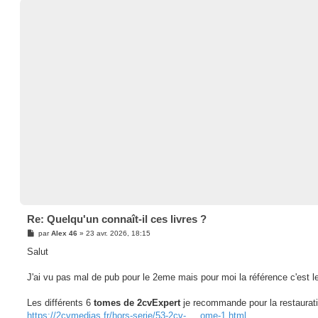
Re: Quelqu'un connaît-il ces livres ?
M
par
Alex 46
»
23 avr. 2026, 18:15
e
s
Salut
s
a
g
J'ai vu pas mal de pub pour le 2eme mais pour moi la référence c'est l
e
Les différents 6
tomes de 2cvExpert
je recommande pour la restaurati
https://2cvmedias.fr/hors-serie/53-2cv- ... ome-1.html