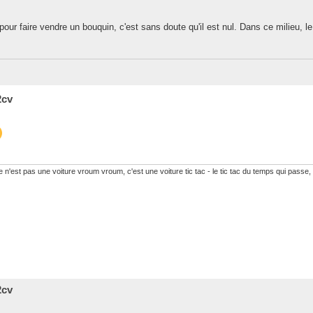
r faire vendre un bouquin, c'est sans doute qu'il est nul. Dans ce milieu, le b
2cv
 n'est pas une voiture vroum vroum, c'est une voiture tic tac - le tic tac du temps qui passe,
2cv