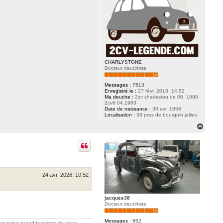
CHARLYSTONE
Docteur deuchiste
Messages :
7513
Enregistré le :
27 févr. 2018, 14:52
Ma deuche :
2cv charleston de 06. 1990
2cv6 04.1983
Date de naissance :
30 avr. 1958
Localisation :
38 pres de bourgoin jallieu
H
a
u
t
24 avr. 2026, 10:52
jacques38
Docteur deuchiste
Messages :
952