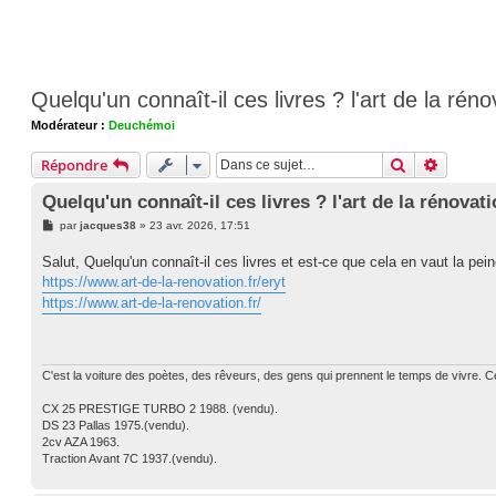
Quelqu'un connaît-il ces livres ? l'art de la rén
Modérateur :
Deuchémoi
Rechercher
Recherc
Répondre
Quelqu'un connaît-il ces livres ? l'art de la rénovat
M
par
jacques38
»
23 avr. 2026, 17:51
e
s
Salut, Quelqu'un connaît-il ces livres et est-ce que cela en vaut la pei
s
a
https://www.art-de-la-renovation.fr/eryt
g
https://www.art-de-la-renovation.fr/
e
C'est la voiture des poètes, des rêveurs, des gens qui prennent le temps de vivre. Ce
CX 25 PRESTIGE TURBO 2 1988. (vendu).
DS 23 Pallas 1975.(vendu).
2cv AZA 1963.
Traction Avant 7C 1937.(vendu).