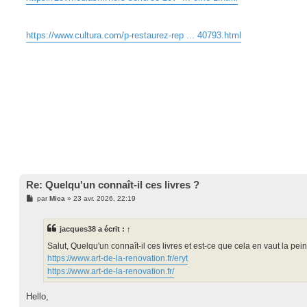
https://www.cultura.com/p-restaurez-rep ... 40793.html
Re: Quelqu'un connaît-il ces livres ?
M
par
Mica
»
23 avr. 2026, 22:19
e
s
s
jacques38
a écrit :
↑
a
g
Salut, Quelqu'un connaît-il ces livres et est-ce que cela en vaut la pe
e
https://www.art-de-la-renovation.fr/eryt
https://www.art-de-la-renovation.fr/
Hello,