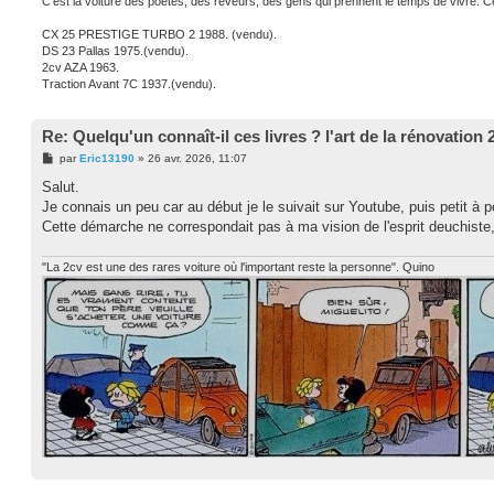
C'est la voiture des poètes, des rêveurs, des gens qui prennent le temps de vivre. Ce
CX 25 PRESTIGE TURBO 2 1988. (vendu).
DS 23 Pallas 1975.(vendu).
2cv AZA 1963.
Traction Avant 7C 1937.(vendu).
Re: Quelqu'un connaît-il ces livres ? l'art de la rénovation 
M
par
Eric13190
»
26 avr. 2026, 11:07
e
s
Salut.
s
Je connais un peu car au début je le suivait sur Youtube, puis petit à peti
a
g
Cette démarche ne correspondait pas à ma vision de l'esprit deuchiste
e
"La 2cv est une des rares voiture où l'important reste la personne". Quino