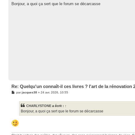
s
Bonjour, a quoi ça sert que le forum se décarcasse
s
a
g
e
Re: Quelqu'un connaît-il ces livres ? l'art de la rénovation 
M
par
jacques38
»
24 avr. 2026, 10:55
e
s
s
CHARLYSTONE
a écrit :
↑
a
g
Bonjour, a quoi ça sert que le forum se décarcasse
e