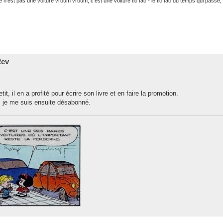
 n'est pas une voiture vroum vroum, c'est une voiture tic tac - le tic tac du temps qui passe,
2cv
t, il en a profité pour écrire son livre et en faire la promotion.
, je me suis ensuite désabonné.