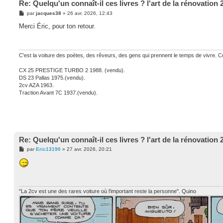
Re: Quelqu'un connaît-il ces livres ? l'art de la rénovation 
M
par
jacques38
»
26 avr. 2026, 12:43
e
s
Merci Éric, pour ton retour.
s
a
g
e
C'est la voiture des poètes, des rêveurs, des gens qui prennent le temps de vivre. Ce
CX 25 PRESTIGE TURBO 2 1988. (vendu).
DS 23 Pallas 1975.(vendu).
2cv AZA 1963.
Traction Avant 7C 1937.(vendu).
Re: Quelqu'un connaît-il ces livres ? l'art de la rénovation 
M
par
Eric13190
»
27 avr. 2026, 20:21
e
s
s
a
g
e
"La 2cv est une des rares voiture où l'important reste la personne". Quino