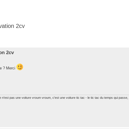
ovation 2cv
he avancée
ion 2cv
ne ? Merci
 n'est pas une voiture vroum vroum, c'est une voiture tic tac - le tic tac du temps qui passe,