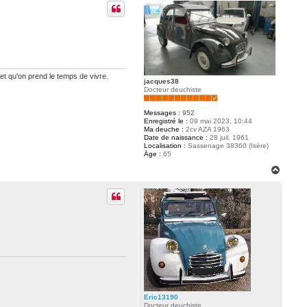
u
t
 et qu'on prend le temps de vivre.
jacques38
Docteur deuchiste
Messages :
952
Enregistré le :
09 mai 2023, 10:44
Ma deuche :
2cv AZA 1963
Date de naissance :
28 juil. 1961
Localisation :
Sassenage 38360 (Isère)
Âge :
65
H
a
u
t
Eric13190
Docteur deuchiste