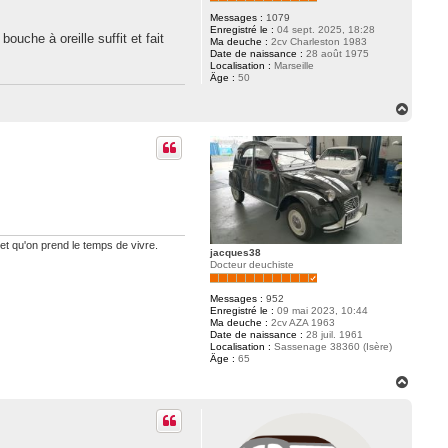
Messages :
1079
Enregistré le :
04 sept. 2025, 18:28
ouche à oreille suffit et fait
Ma deuche :
2cv Charleston 1983
Date de naissance :
28 août 1975
Localisation :
Marseille
Âge :
50
H
a
u
t
 et qu'on prend le temps de vivre.
jacques38
Docteur deuchiste
Messages :
952
Enregistré le :
09 mai 2023, 10:44
Ma deuche :
2cv AZA 1963
Date de naissance :
28 juil. 1961
Localisation :
Sassenage 38360 (Isère)
Âge :
65
H
a
u
t