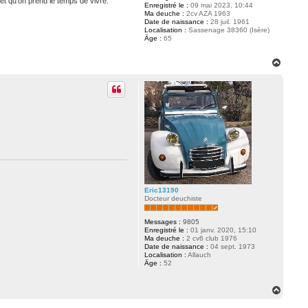
 et qu'on prend le temps de vivre.
Enregistré le :
09 mai 2023, 10:44
Ma deuche :
2cv AZA 1963
Date de naissance :
28 juil. 1961
Localisation :
Sassenage 38360 (Isère)
Âge :
65
H
a
u
t
Eric13190
Docteur deuchiste
Messages :
9805
Enregistré le :
01 janv. 2020, 15:10
Ma deuche :
2 cv6 club 1976
Date de naissance :
04 sept. 1973
Localisation :
Allauch
Âge :
52
H
a