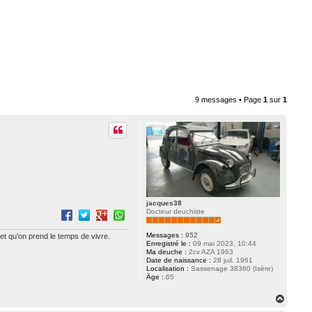
9 messages • Page
1
sur
1
jacques38
Docteur deuchiste
Messages :
952
 et qu'on prend le temps de vivre.
Enregistré le :
09 mai 2023, 10:44
Ma deuche :
2cv AZA 1963
Date de naissance :
28 juil. 1961
Localisation :
Sassenage 38360 (Isère)
Âge :
65
H
a