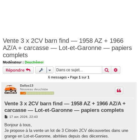
Vente 3 x 2CV barn find — 1958 AZ + 1966
AZ/A + carcasse — Lot-et-Garonne — papiers
complets
Modérateur :
Deuchémoi
Rechercher
Recherche 
Répondre
6 messages • Page
1
sur
1
Dallas13
Nouveau deuchiste
Vente 3 x 2CV barn find — 1958 AZ + 1966 AZ/A +
carcasse — Lot-et-Garonne — papiers complets
M
17 avr. 2026, 22:43
e
s
Bonjour à tous,
s
Je propose à la vente un lot de 3 Citroën 2CV découvertes dans une
a
g
grange en Lot-et-Garonne, abritées depuis des décennies.
e