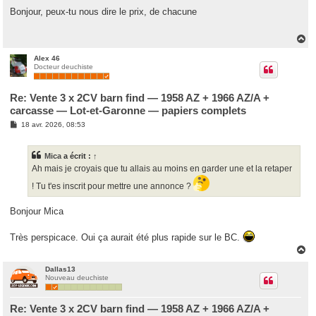
e
s
Bonjour, peux-tu nous dire le prix, de chacune
s
a
g
H
e
a
u
Alex 46
Docteur deuchiste
t
Re: Vente 3 x 2CV barn find — 1958 AZ + 1966 AZ/A +
carcasse — Lot-et-Garonne — papiers complets
M
18 avr. 2026, 08:53
e
s
s
Mica
a écrit :
↑
a
g
Ah mais je croyais que tu allais au moins en garder une et la retaper
e
! Tu t'es inscrit pour mettre une annonce ?
Bonjour Mica
Très perspicace. Oui ça aurait été plus rapide sur le BC.
H
a
u
Dallas13
Nouveau deuchiste
t
Re: Vente 3 x 2CV barn find — 1958 AZ + 1966 AZ/A +