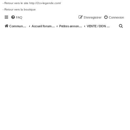
- Retour vers le site http://2cv-legende.com/
- Retour vers la boutique
FAQ
S’enregistrer
Connexion
R
Communauté 2cv-legende.com
Accueil forum 2cv-legende.com
Petites annonces 2CV
VENTE / DON 2CV -- pièces détachées 2CV
e
c
h
e
r
c
h
e
r