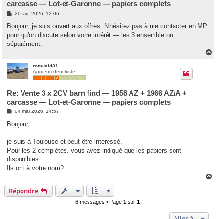
carcasse — Lot-et-Garonne — papiers complets
M
20 avr. 2026, 12:06
e
s
Bonjour, je suis ouvert aux offres. N'hésitez pas à me contacter en MP
s
pour qu'on discute selon votre intérêt — les 3 ensemble ou
a
g
séparément.
e
H
a
u
romuald31
Apprenti deuchiste
t
Re: Vente 3 x 2CV barn find — 1958 AZ + 1966 AZ/A +
carcasse — Lot-et-Garonne — papiers complets
M
04 mai 2026, 14:57
e
s
Bonjour,
s
a
g
je suis à Toulouse et peut être interessé.
e
Pour les 2 complètes, vous avez indiqué que les papiers sont
disponibles.
Ils ont à votre nom?
H
a
Répondre
u
t
6 messages • Page
1
sur
1
Aller à