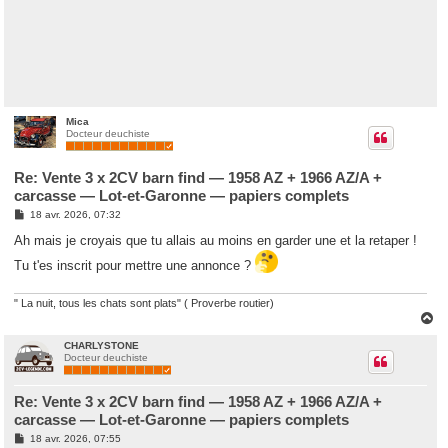
Mica
Docteur deuchiste
Re: Vente 3 x 2CV barn find — 1958 AZ + 1966 AZ/A +
carcasse — Lot-et-Garonne — papiers complets
M
18 avr. 2026, 07:32
e
s
Ah mais je croyais que tu allais au moins en garder une et la retaper !
s
a
Tu t'es inscrit pour mettre une annonce ?
g
e
" La nuit, tous les chats sont plats" ( Proverbe routier)
H
a
u
CHARLYSTONE
Docteur deuchiste
t
Re: Vente 3 x 2CV barn find — 1958 AZ + 1966 AZ/A +
carcasse — Lot-et-Garonne — papiers complets
M
18 avr. 2026, 07:55