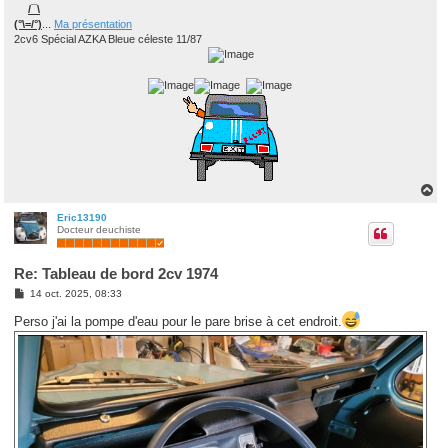
/¯\
(°\=/°)
...
Ma présentation
2cv6 Spécial AZKA Bleue céleste 11/87
H
a
u
Eric13190
Docteur deuchiste
t
Re: Tableau de bord 2cv 1974
M
14 oct. 2025, 08:33
e
s
Perso j'ai la pompe d'eau pour le pare brise à cet endroit.
s
a
g
e