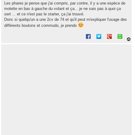
Les phares je pense que j'ai compris, par contre, il y a une espèce de
molette en bas à gauche du volant et ça... je ne sais pas à quoi ça
sert ... et ce n'est pas le starter, ça j'ai trouvé.
Donc si quelqu'un a une 2cv de 74 et qu'il peut m'expliquer l'usage des
différents boutons et commodo, je prends
H
a
u
t