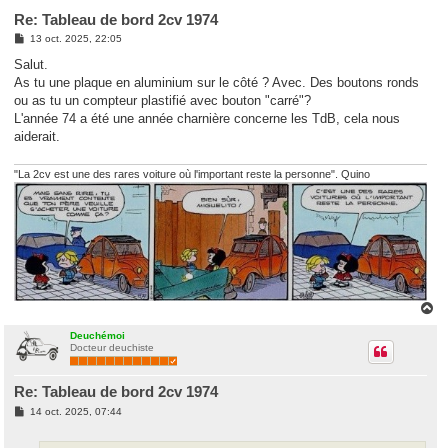
Re: Tableau de bord 2cv 1974
M
13 oct. 2025, 22:05
e
s
Salut.
s
As tu une plaque en aluminium sur le côté ? Avec. Des boutons ronds
a
g
ou as tu un compteur plastifié avec bouton "carré"?
e
L'année 74 a été une année charnière concerne les TdB, cela nous
aiderait.
"La 2cv est une des rares voiture où l'important reste la personne". Quino
H
a
u
Deuchémoi
Docteur deuchiste
t
Re: Tableau de bord 2cv 1974
M
14 oct. 2025, 07:44
e
s
s