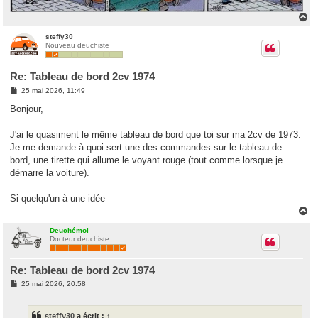
H
a
u
steffy30
Nouveau deuchiste
t
Re: Tableau de bord 2cv 1974
M
25 mai 2026, 11:49
e
s
Bonjour,
s
a
g
J'ai le quasiment le même tableau de bord que toi sur ma 2cv de 1973.
e
Je me demande à quoi sert une des commandes sur le tableau de
bord, une tirette qui allume le voyant rouge (tout comme lorsque je
démarre la voiture).
Si quelqu'un à une idée
H
a
u
Deuchémoi
Docteur deuchiste
t
Re: Tableau de bord 2cv 1974
M
25 mai 2026, 20:58
e
s
s
steffy30
a écrit :
↑
a