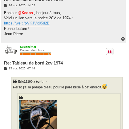
M
14 oct. 2025, 14:02
e
s
Bonjour
@Keops
, bonjour à tous,
s
Voici un lien vers la notice 2CV de 1974 :
a
g
https://we.tl/t-VKJVx05d2B
e
Bonne lecture !
Jean-Pierre
H
a
u
Deuchémoi
Docteur deuchiste
t
Re: Tableau de bord 2cv 1974
M
15 oct. 2025, 07:49
e
s
s
Eric13190
a écrit :
↑
a
g
Perso j'ai la pompe d'eau pour le pare brise à cet endroit.
e