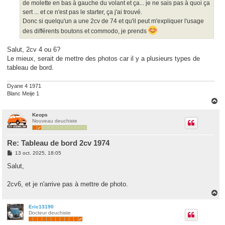
de molette en bas à gauche du volant et ça... je ne sais pas à quoi ça
sert ... et ce n'est pas le starter, ça j'ai trouvé.
Donc si quelqu'un a une 2cv de 74 et qu'il peut m'expliquer l'usage
des différents boutons et commodo, je prends
Salut, 2cv 4 ou 6?
Le mieux, serait de mettre des photos car il y a plusieurs types de
tableau de bord.
Dyane 4 1971
Blanc Meije 1
H
a
u
Keops
Nouveau deuchiste
t
Re: Tableau de bord 2cv 1974
M
13 oct. 2025, 18:05
e
s
Salut,
s
a
g
2cv6, et je n'arrive pas à mettre de photo.
e
H
a
u
Eric13190
Docteur deuchiste
t