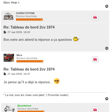
Blanc Meije 1
H
a
u
CHARLYSTONE
Docteur deuchiste
t
Re: Tableau de bord 2cv 1974
M
27 mai 2026, 18:02
e
s
Bon,notre ami attend la réponse a ça questions
s
a
g
H
e
a
u
Mica
Docteur deuchiste
t
Re: Tableau de bord 2cv 1974
M
27 mai 2026, 19:37
e
s
Je pense qu"il a déjà la réponse...
s
a
g
e
" La nuit, tous les chats sont plats" ( Proverbe routier)
H
a
u
Deuchémoi
Docteur deuchiste
t