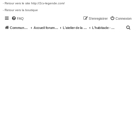
- Retour vers le site http://2cv-legende.com/
- Retour vers la boutique
FAQ
S’enregistrer
Connexion
R
Communauté 2cv-legende.com
Accueil forum 2cv-legende.com
L'atelier de la 2CV
L'habitacle - Accessoires
e
c
h
e
r
c
h
e
r