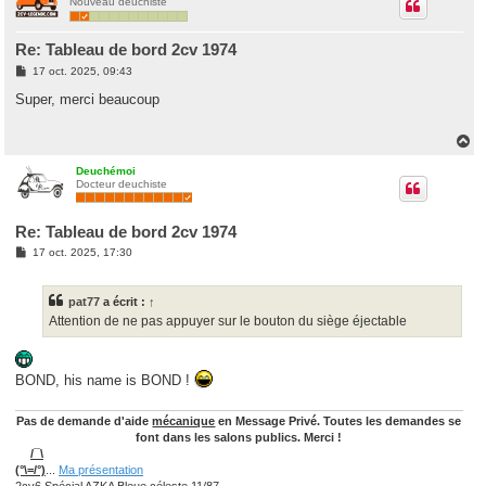
Nouveau deuchiste
t
Re: Tableau de bord 2cv 1974
M
17 oct. 2025, 09:43
e
s
Super, merci beaucoup
s
a
g
H
e
a
u
Deuchémoi
Docteur deuchiste
t
Re: Tableau de bord 2cv 1974
M
17 oct. 2025, 17:30
e
s
s
pat77
a écrit :
↑
a
g
Attention de ne pas appuyer sur le bouton du siège éjectable
e
BOND, his name is BOND !
Pas de demande d'aide
mécanique
en Message Privé. Toutes les demandes se
font dans les salons publics. Merci !
/¯\
(°\=/°)
...
Ma présentation
2cv6 Spécial AZKA Bleue céleste 11/87