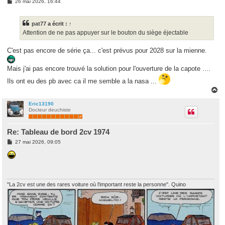
M
26 mai 2026, 16:44
e
s
s
pat77
a écrit :
↑
a
g
Attention de ne pas appuyer sur le bouton du siège éjectable
e
C'est pas encore de série ça... c'est prévus pour 2028 sur la mienne.
Mais j'ai pas encore trouvé la solution pour l'ouverture de la capote ....
Ils ont eu des pb avec ca il me semble a la nasa ...
H
a
u
Eric13190
Docteur deuchiste
t
Re: Tableau de bord 2cv 1974
M
27 mai 2026, 09:05
e
s
s
a
g
e
"La 2cv est une des rares voiture où l'important reste la personne". Quino