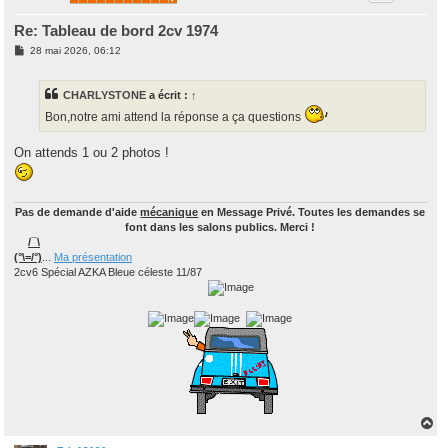
Re: Tableau de bord 2cv 1974
M
28 mai 2026, 06:12
e
s
s
CHARLYSTONE
a écrit :
↑
a
g
Bon,notre ami attend la réponse a ça questions
e
On attends 1 ou 2 photos !
Pas de demande d'aide
mécanique
en Message Privé. Toutes les demandes se
font dans les salons publics. Merci !
/¯\
(°\=/°)
...
Ma présentation
2cv6 Spécial AZKA Bleue céleste 11/87
H
a