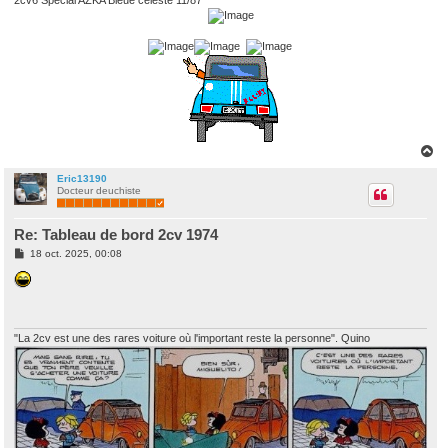
H
a
u
Eric13190
Docteur deuchiste
t
Re: Tableau de bord 2cv 1974
M
18 oct. 2025, 00:08
e
s
s
a
g
e
"La 2cv est une des rares voiture où l'important reste la personne". Quino