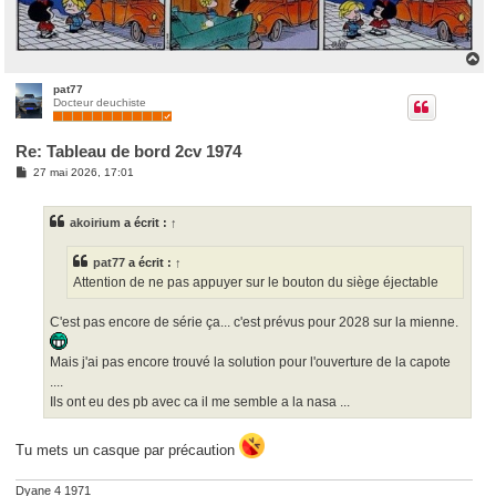
H
a
u
pat77
Docteur deuchiste
t
Re: Tableau de bord 2cv 1974
M
27 mai 2026, 17:01
e
s
s
akoirium
a écrit :
↑
a
g
e
pat77
a écrit :
↑
Attention de ne pas appuyer sur le bouton du siège éjectable
C'est pas encore de série ça... c'est prévus pour 2028 sur la mienne.
Mais j'ai pas encore trouvé la solution pour l'ouverture de la capote
....
Ils ont eu des pb avec ca il me semble a la nasa ...
Tu mets un casque par précaution
Dyane 4 1971