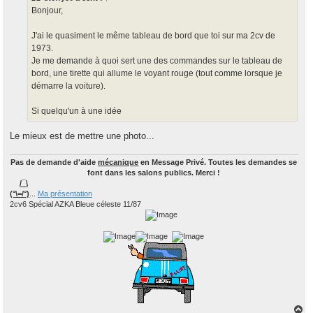
g
Bonjour,
e
J'ai le quasiment le même tableau de bord que toi sur ma 2cv de
1973.
Je me demande à quoi sert une des commandes sur le tableau de
bord, une tirette qui allume le voyant rouge (tout comme lorsque je
démarre la voiture).
Si quelqu'un à une idée
Le mieux est de mettre une photo...
Pas de demande d'aide
mécanique
en Message Privé. Toutes les demandes se
font dans les salons publics. Merci !
/¯\
(°\=/°)
...
Ma présentation
2cv6 Spécial AZKA Bleue céleste 11/87
H