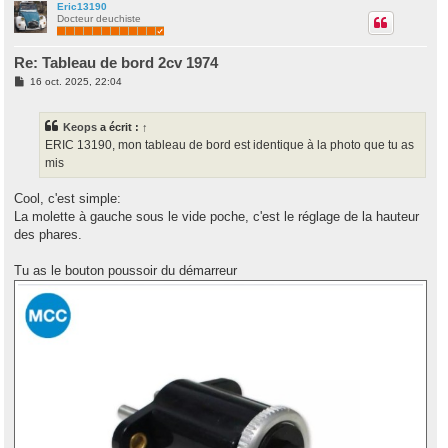
u
Eric13190
Docteur deuchiste
t
Re: Tableau de bord 2cv 1974
M
16 oct. 2025, 22:04
e
s
s
Keops
a écrit :
↑
a
g
ERIC 13190, mon tableau de bord est identique à la photo que tu as
e
mis
Cool, c'est simple:
La molette à gauche sous le vide poche, c'est le réglage de la hauteur
des phares.
Tu as le bouton poussoir du démarreur