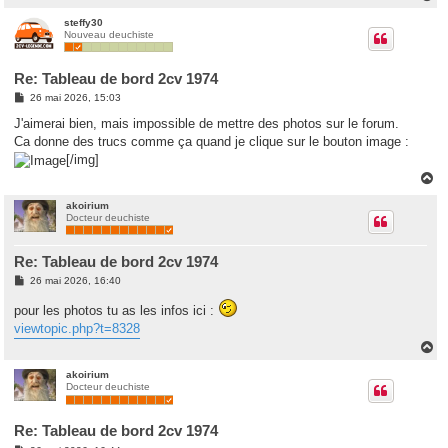
a
u
steffy30
Nouveau deuchiste
t
Re: Tableau de bord 2cv 1974
M
26 mai 2026, 15:03
e
s
J'aimerai bien, mais impossible de mettre des photos sur le forum.
s
Ca donne des trucs comme ça quand je clique sur le bouton image :
a
g
[/img]
e
H
a
u
akoirium
Docteur deuchiste
t
Re: Tableau de bord 2cv 1974
M
26 mai 2026, 16:40
e
s
pour les photos tu as les infos ici :
s
viewtopic.php?t=8328
a
g
H
e
a
u
akoirium
Docteur deuchiste
t
Re: Tableau de bord 2cv 1974