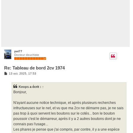
pat77
Docteur deuchiste
Re: Tableau de bord 2cv 1974
M
13 oct. 2025, 17:53
e
s
s
Keops
a écrit :
↑
a
g
Bonjour,
e
N'ayant aucune notice technique, et après plusieurs recherches
infructueuses sur le net, et vu que ma 2cv ne démarre pas, je ne sais
pas trop à quoi servent les boutons sur le cotés... bon le bouton
poussoir c'est le démarreur, après il y a 2 autres boutons dont je ne
connais pas l'usage...
Les phares je pense que j'ai compris, par contre, il y a une espèce