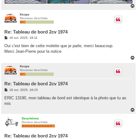
H
a
u
Keops
Nouveau deuchiste
t
Re: Tableau de bord 2cv 1974
M
16 oct. 2025, 18:11
e
s
Oui c'est bien de cette molette que je parle, merci beaucoup.
s
Merci Jean-Pierre pour la notice
a
g
H
e
a
u
Keops
Nouveau deuchiste
t
Re: Tableau de bord 2cv 1974
M
16 oct. 2025, 18:15
e
s
ERIC 13190, mon tableau de bord est identique à la photo que tu as
s
mis
a
g
H
e
a
u
Deuchémoi
Docteur deuchiste
t
Re: Tableau de bord 2cv 1974