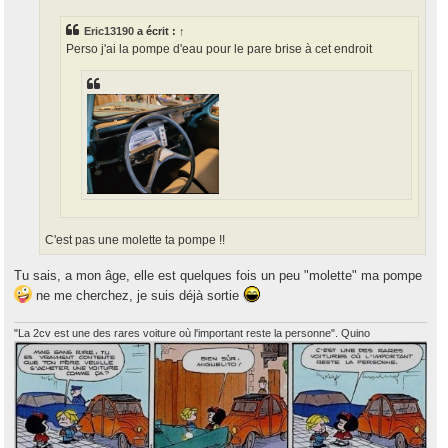
g
e
Eric13190
a écrit :
↑
Perso j'ai la pompe d'eau pour le pare brise à cet endroit
C'est pas une molette ta pompe !!
Tu sais, a mon âge, elle est quelques fois un peu "molette" ma pompe
ne me cherchez, je suis déjà sortie
"La 2cv est une des rares voiture où l'important reste la personne". Quino