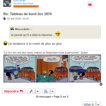
u
Eric13190
Docteur deuchiste
t
Re: Tableau de bord 2cv 1974
M
31 mai 2026, 10:19
e
s
s
Mica
a écrit :
↑
a
g
Je pense qu"il a déjà la réponse...
e
j'ai tendance à te croire de plus en plus.
"La 2cv est une des rares voiture où l'important reste la personne". Quino
H
a
Répondre
u
t
28 messages • Page
1
sur
1
Aller à