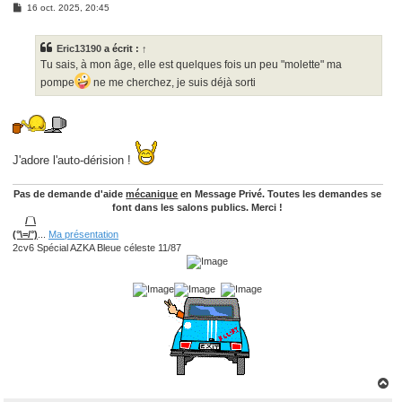
M
16 oct. 2025, 20:45
e
s
s
Eric13190
a écrit :
↑
a
g
Tu sais, à mon âge, elle est quelques fois un peu "molette" ma
e
pompe
ne me cherchez, je suis déjà sorti
J'adore l'auto-dérision !
Pas de demande d'aide
mécanique
en Message Privé. Toutes les demandes se
font dans les salons publics. Merci !
/¯\
(°\=/°)
...
Ma présentation
2cv6 Spécial AZKA Bleue céleste 11/87
H
a