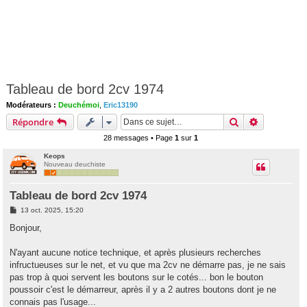
Tableau de bord 2cv 1974
Modérateurs :
Deuchémoi
,
Eric13190
Rechercher
Recherche 
Répondre
28 messages • Page
1
sur
1
Keops
Nouveau deuchiste
Tableau de bord 2cv 1974
M
13 oct. 2025, 15:20
e
s
Bonjour,
s
a
g
N'ayant aucune notice technique, et après plusieurs recherches
e
infructueuses sur le net, et vu que ma 2cv ne démarre pas, je ne sais
pas trop à quoi servent les boutons sur le cotés... bon le bouton
poussoir c'est le démarreur, après il y a 2 autres boutons dont je ne
connais pas l'usage...