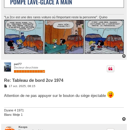
"La 2cv est une des rares voiture où l'important reste la personne". Quino
H
a
u
pat77
Docteur deuchiste
t
Re: Tableau de bord 2cv 1974
M
17 oct. 2025, 08:15
e
s
Attention de ne pas appuyer sur le bouton du siège éjectable
s
a
g
e
Dyane 4 1971
Blanc Meije 1
H
a
u
Keops