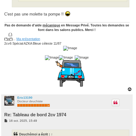
C'est pas une molette ta pompe !!
Pas de demande d'aide
mécanique
en Message Privé. Toutes les demandes se
font dans les salons publics. Merci !
/¯\
(°\=/°)
...
Ma présentation
2cv6 Spécial AZKA Bleue céleste 11/87
H
a
u
Eric13190
Docteur deuchiste
t
Re: Tableau de bord 2cv 1974
M
16 oct. 2025, 15:49
e
s
s
Deuchémoi
a écrit :
↑
a