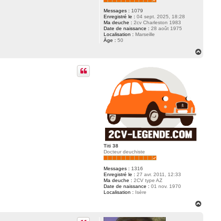
Messages :
1079
Enregistré le :
04 sept. 2025, 18:28
Ma deuche :
2cv Charleston 1983
Date de naissance :
28 août 1975
Localisation :
Marseille
Âge :
50
H
a
u
t
Titi 38
Docteur deuchiste
Messages :
1316
Enregistré le :
27 avr. 2011, 12:33
Ma deuche :
2CV type AZ
Date de naissance :
01 nov. 1970
Localisation :
Isère
H
a
u