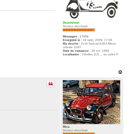
Deuchémoi
Docteur deuchiste
Messages :
17434
Enregistré le :
19 sept. 2009, 17:09
Ma deuche :
2cv6 Spécial AZKA Bleue
céleste 11/87
Date de naissance :
30 oct. 1968
Localisation :
Vitrolles (13) ... au soleil !!!
H
a
u
t
Mica
Docteur deuchiste