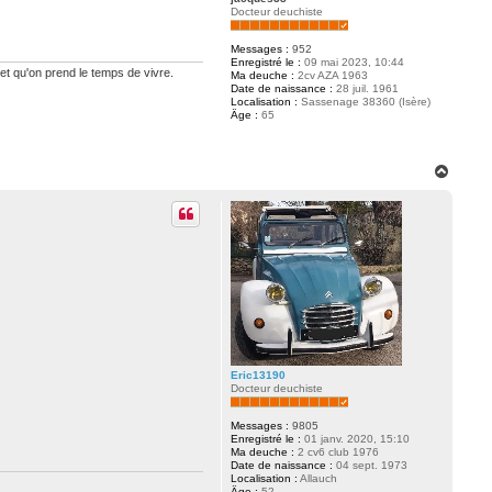
Docteur deuchiste
Messages :
952
Enregistré le :
09 mai 2023, 10:44
 et qu'on prend le temps de vivre.
Ma deuche :
2cv AZA 1963
Date de naissance :
28 juil. 1961
Localisation :
Sassenage 38360 (Isère)
Âge :
65
H
a
u
t
Eric13190
Docteur deuchiste
Messages :
9805
Enregistré le :
01 janv. 2020, 15:10
Ma deuche :
2 cv6 club 1976
Date de naissance :
04 sept. 1973
Localisation :
Allauch
Âge :
52