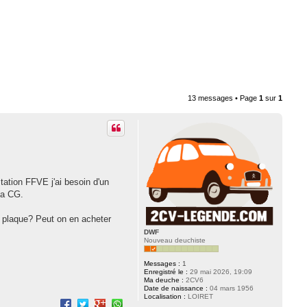
13 messages • Page
1
sur
1
station FFVE j'ai besoin d'un
la CG.
le plaque? Peut on en acheter
DWF
Nouveau deuchiste
Messages :
1
Enregistré le :
29 mai 2026, 19:09
Ma deuche :
2CV6
Date de naissance :
04 mars 1956
Localisation :
LOIRET