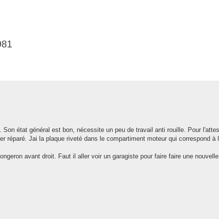
981
he avancée
Son état général est bon, nécessite un peu de travail anti rouille. Pour l'atte
her réparé. Jai la plaque riveté dans le compartiment moteur qui correspond à 
geron avant droit. Faut il aller voir un garagiste pour faire faire une nouvel