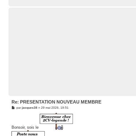
Re: PRESENTATION NOUVEAU MEMBRE
M
par
jacques38
»
29 mai 2026, 19:51
e
s
s
a
g
Bonsoir, sois le
e