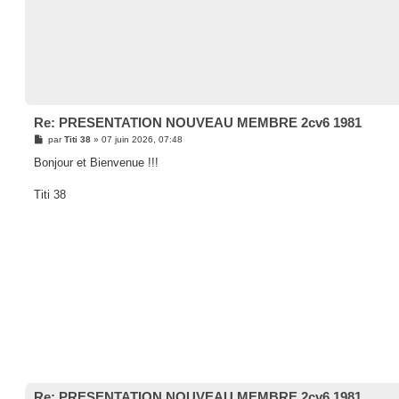
Re: PRESENTATION NOUVEAU MEMBRE 2cv6 1981
M
par
Titi 38
»
07 juin 2026, 07:48
e
s
Bonjour et Bienvenue !!!
s
a
g
Titi 38
e
Re: PRESENTATION NOUVEAU MEMBRE 2cv6 1981