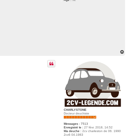
H
a
u
t
CHARLYSTONE
Docteur deuchiste
Messages :
7513
Enregistré le :
27 févr. 2018, 14:52
Ma deuche :
2cv charleston de 06. 1990
2cv6 04.1983