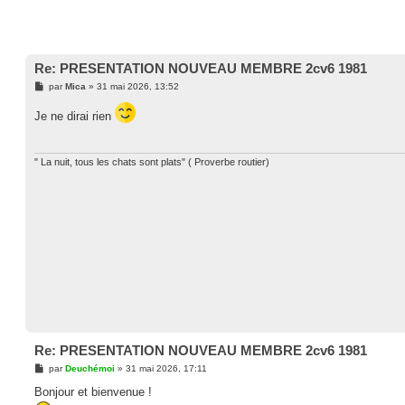
Re: PRESENTATION NOUVEAU MEMBRE 2cv6 1981
M
par
Mica
»
31 mai 2026, 13:52
e
s
Je ne dirai rien
s
a
g
e
" La nuit, tous les chats sont plats" ( Proverbe routier)
Re: PRESENTATION NOUVEAU MEMBRE 2cv6 1981
M
par
Deuchémoi
»
31 mai 2026, 17:11
e
s
Bonjour et bienvenue !
s