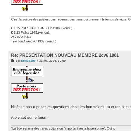
C'est la voiture des poètes, des rêveurs, des gens qui prennent le temps de vivre. Ce
CX 25 PRESTIGE TURBO 2 1988. (vendu).
DS 23 Pallas 1975.(vendu).
2cv AZA 1963.
Traction Avant 7C 1937.(vendu).
Re: PRESENTATION NOUVEAU MEMBRE 2cv6 1981
M
par
Eric13190
»
31 mai 2026, 10:09
e
s
s
a
g
e
N'hésite pas à poser les questions dans les bon salons, tu auras plus
A bientôt sur le forum.
"La 2cv est une des rares voiture où l'important reste la personne". Quino