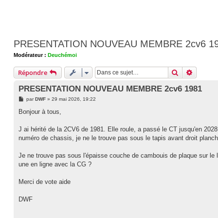
PRESENTATION NOUVEAU MEMBRE 2cv6 1
Modérateur :
Deuchémoi
Rechercher
Recherc
Répondre
PRESENTATION NOUVEAU MEMBRE 2cv6 1981
M
par
DWF
»
29 mai 2026, 19:22
e
s
Bonjour à tous,
s
a
g
J ai hérité de la 2CV6 de 1981. Elle roule, a passé le CT jusqu'en 2028. 
e
numéro de chassis, je ne le trouve pas sous le tapis avant droit planc
Je ne trouve pas sous l'épaisse couche de cambouis de plaque sur le lon
une en ligne avec la CG ?
Merci de vote aide
DWF