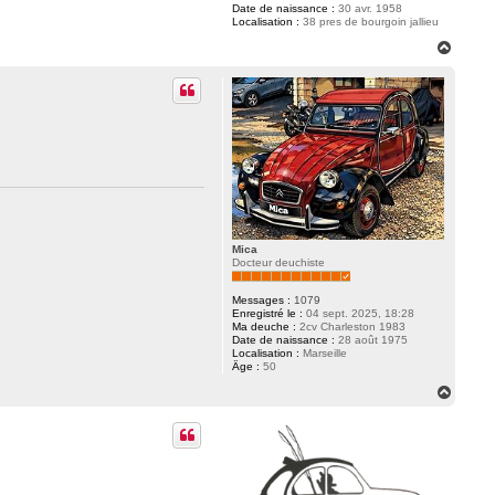
Date de naissance :
30 avr. 1958
Localisation :
38 pres de bourgoin jallieu
H
a
u
t
Mica
Docteur deuchiste
Messages :
1079
Enregistré le :
04 sept. 2025, 18:28
Ma deuche :
2cv Charleston 1983
Date de naissance :
28 août 1975
Localisation :
Marseille
Âge :
50
H
a
u
t