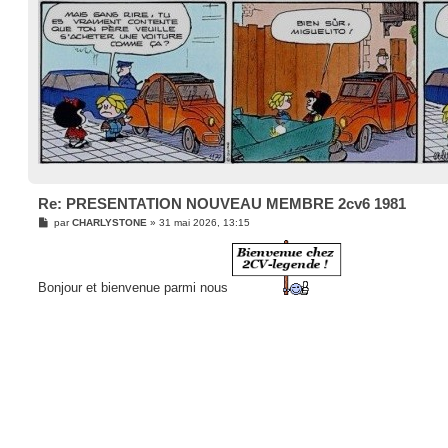
Re: PRESENTATION NOUVEAU MEMBRE 2cv6 1981
M
par
CHARLYSTONE
»
31 mai 2026, 13:15
e
s
s
a
g
Bonjour et bienvenue parmi nous
e