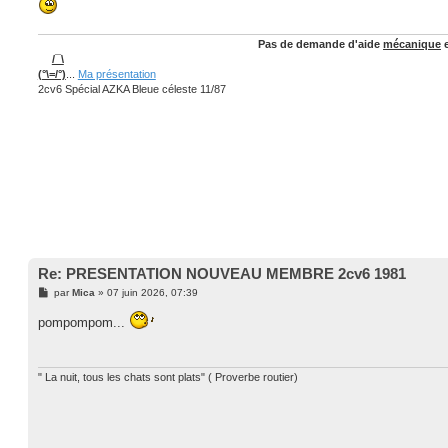
a
g
e
Pas de demande d'aide
mécanique
e
/¯\
(°\=/°)
...
Ma présentation
2cv6 Spécial AZKA Bleue céleste 11/87
Re: PRESENTATION NOUVEAU MEMBRE 2cv6 1981
M
par
Mica
»
07 juin 2026, 07:39
e
s
pompompom...
s
a
g
e
" La nuit, tous les chats sont plats" ( Proverbe routier)