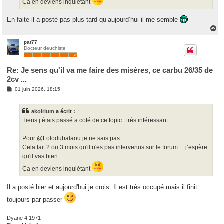
Ça en deviens inquiétant
En faite il a posté pas plus tard qu’aujourd’hui il me semble
H
a
u
pat77
Docteur deuchiste
t
Re: Je sens qu'il va me faire des misères, ce carbu 26/35 de
2cv ...
M
01 juin 2026, 18:15
e
s
s
akoirium
a écrit :
↑
a
g
Tiens j’étais passé a coté de ce topic...très intéressant...
e
Pour @Lolodubalaou je ne sais pas...
Cela fait 2 ou 3 mois qu'il n'es pas intervenus sur le forum ... j’espère
qu'il vas bien
Ça en deviens inquiétant
Il a posté hier et aujourd'hui je crois. Il est très occupé mais il finit
toujours par passer
Dyane 4 1971