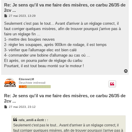
Re: Je sens qu'il va me faire des misères, ce carbu 26/35 de
2cv ...
M
27 mai 2023, 13:29
e
s
Seulement c'est pas le tout... Avant d'arriver à un réglage correct, il
s
faut corriger quelques misères, afin de trouver pourquoi j'arrive pas à
a
g
faire un réglage fin ...
e
1- mettre des bougies neuves
2- régler les soupapes, après 900km de rodage, il est temps
3- vérifier que l'allumage elec est bien calé
4- commander une bobine d'allumage au cas où ...
Et après, on pourra parler de réglage du carbu
Pourtant, il est tout beau monté sur le moteur !
H
a
u
EtienneLM
Deuchiste intéressé
t
Re: Je sens qu'il va me faire des misères, ce carbu 26/35 de
2cv ...
M
27 mai 2023, 23:12
e
s
s
rafa_ami6
a écrit :
↑
a
g
Seulement c'est pas le tout... Avant d'arriver à un réglage correct, il
e
faut corriger quelques misères, afin de trouver pourquoi j'arrive pas à