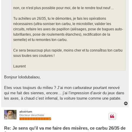
non, ce n'est plus possible pour moi, de te le rendre tout neuf ...
Tu achètes un 26/35, tu le démontes, je fais les opérations
nécessaires (ultra-soniser ton carbu, le microbiller, valider les
circuits, refaire les axes de papillon (alésages, pose de bagues auto-
lubrifiantes, pose de roulements étanches), rectification de la
semelle) et tu remontes ton carbu.
Ce sera beaucoup plus rapide, moins cher et tu connaîtras ton carbu
sous toutes ses coutures !
Laurent
Bonjour lolodubalaou,
Etes vous toujours du milieu ? J’ai mon carburateur pourtant renové
qui me fait des siennes, encore… j’ai l’impression d’avoir du jeux dans
les axes, à chaud c’est infernal, la voiture tourne comme une patate.
H
a
u
akoirium
Docteur deuchiste
t
Re: Je sens qu'il va me faire des misères, ce carbu 26/35 de