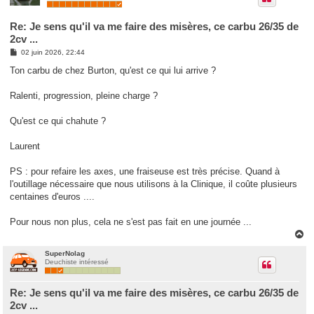
Re: Je sens qu'il va me faire des misères, ce carbu 26/35 de
2cv ...
M
02 juin 2026, 22:44
e
s
Ton carbu de chez Burton, qu'est ce qui lui arrive ?
s
a
g
Ralenti, progression, pleine charge ?
e
Qu'est ce qui chahute ?
Laurent
PS : pour refaire les axes, une fraiseuse est très précise. Quand à
l'outillage nécessaire que nous utilisons à la Clinique, il coûte plusieurs
centaines d'euros ....
Pour nous non plus, cela ne s'est pas fait en une journée ...
H
a
u
SuperNolag
Deuchiste intéressé
t
Re: Je sens qu'il va me faire des misères, ce carbu 26/35 de
2cv ...