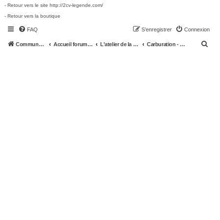
- Retour vers le site http://2cv-legende.com/
- Retour vers la boutique
FAQ
S’enregistrer
Connexion
R
Communauté 2cv-legende.com
Accueil forum 2cv-legende.com
L'atelier de la 2CV
Carburation - Allumage
e
c
h
e
r
c
h
e
r