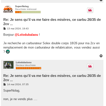
a
u
SuperNolag
Deuchiste intéressé
t
Re: Je sens qu'il va me faire des misères, ce carbu 26/35 de
2cv ...
M
13 mai 2024, 19:43
e
s
Bonjour
@Lolodubalaou
!
s
a
g
Je recherche un carburateur Solex double corps 18/26 pour ma 2cv en
e
remplacement de mon carburateur de refabrication, vous vendez aussi
?
H
a
u
Lolodubalaou
Docteur deuchiste
t
Re: Je sens qu'il va me faire des misères, ce carbu 26/35 de
2cv ...
M
14 mai 2024, 07:35
e
s
SuperNolag,
s
a
g
non, je ne vends plus ....
e