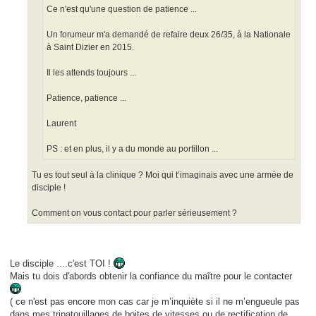
Ce n'est qu'une question de patience ...
Un forumeur m'a demandé de refaire deux 26/35, à la Nationale
à Saint Dizier en 2015.
Il les attends toujours ...
Patience, patience ...
Laurent
PS : et en plus, il y a du monde au portillon ...
Tu es tout seul à la clinique ? Moi qui t’imaginais avec une armée de
disciple !
Comment on vous contact pour parler sérieusement ?
Le disciple ....c'est TOI !
Mais tu dois d'abords obtenir la confiance du maître pour le contacter
( ce n'est pas encore mon cas car je m’inquiète si il ne m’engueule pas
dans mes tripatouillages de boites de vitesses ou de rectification de