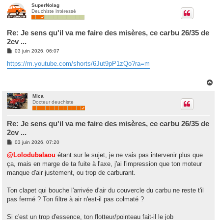
u
SuperNolag
Deuchiste intéressé
t
Re: Je sens qu'il va me faire des misères, ce carbu 26/35 de
2cv ...
M
03 juin 2026, 06:07
e
s
https://m.youtube.com/shorts/6Jut9pP1zQo?ra=m
s
a
g
H
e
a
u
Mica
Docteur deuchiste
t
Re: Je sens qu'il va me faire des misères, ce carbu 26/35 de
2cv ...
M
03 juin 2026, 07:20
e
s
@Lolodubalaou
étant sur le sujet, je ne vais pas intervenir plus que
s
ça, mais en marge de ta fuite à l'axe, j'ai l'impression que ton moteur
a
g
manque d'air justement, ou trop de carburant.
e
Ton clapet qui bouche l'arrivée d'air du couvercle du carbu ne reste t'il
pas fermé ? Ton filtre à air n'est-il pas colmaté ?
Si c'est un trop d'essence, ton flotteur/pointeau fait-il le job