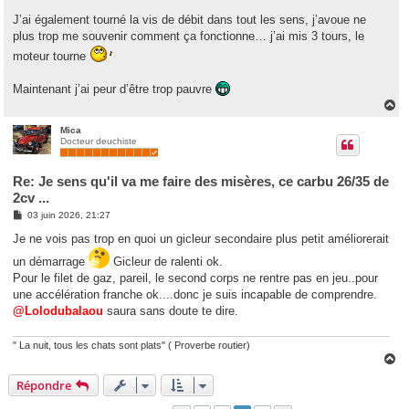
J’ai également tourné la vis de débit dans tout les sens, j’avoue ne
plus trop me souvenir comment ça fonctionne… j’ai mis 3 tours, le
moteur tourne
Maintenant j’ai peur d’être trop pauvre
H
a
u
Mica
Docteur deuchiste
t
Re: Je sens qu'il va me faire des misères, ce carbu 26/35 de
2cv ...
M
03 juin 2026, 21:27
e
s
Je ne vois pas trop en quoi un gicleur secondaire plus petit améliorerait
s
a
un démarrage
Gicleur de ralenti ok.
g
Pour le filet de gaz, pareil, le second corps ne rentre pas en jeu..pour
e
une accélération franche ok....donc je suis incapable de comprendre.
@Lolodubalaou
saura sans doute te dire.
" La nuit, tous les chats sont plats" ( Proverbe routier)
H
a
Répondre
u
t