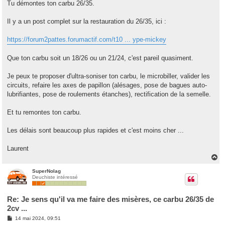
Tu démontes ton carbu 26/35.
Il y a un post complet sur la restauration du 26/35, ici :
https://forum2pattes.forumactif.com/t10 ... ype-mickey
Que ton carbu soit un 18/26 ou un 21/24, c'est pareil quasiment.
Je peux te proposer d'ultra-soniser ton carbu, le microbiller, valider les
circuits, refaire les axes de papillon (alésages, pose de bagues auto-
lubrifiantes, pose de roulements étanches), rectification de la semelle.
Et tu remontes ton carbu.
Les délais sont beaucoup plus rapides et c'est moins cher ...
Laurent
H
a
u
SuperNolag
Deuchiste intéressé
t
Re: Je sens qu'il va me faire des misères, ce carbu 26/35 de
2cv ...
M
14 mai 2024, 09:51
e