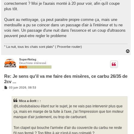
correctement ? Moi je l'aurais monté à 20 pour voir, afin qu'il coupe
plus tôt.
Quant au nettoyage, ça peut paraitre propre comme ça, mais une
merdouille a pu se coincer dans un passage d'air à l'intérieur et tu ne
vois rien. Un passage d'une nuit dans l'essence et un coup d'ultrasons
peuvent peut-etre regler le probleme
" La nuit, tous les chats sont plats" ( Proverbe routier)
H
a
u
SuperNolag
Deuchiste intéressé
t
Re: Je sens qu'il va me faire des misères, ce carbu 26/35 de
2cv ...
M
03 juin 2026, 08:53
e
s
s
Mica
a écrit :
↑
a
g
@Lolodubalaou étant sur le sujet, je ne vais pas intervenir plus que
e
ça, mais en marge de ta fuite à l'axe, j'ai l'impression que ton moteur
manque d'air justement, ou trop de carburant.
Ton clapet qui bouche l'arrivée d'air du couvercle du carbu ne reste
t'il pas fermé ? Ton filtre à air n'est-il pas colmaté ?