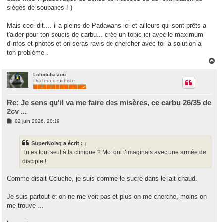
sièges de soupapes ! )
Mais ceci dit.... il a pleins de Padawans ici et ailleurs qui sont prêts a
t'aider pour ton soucis de carbu... crée un topic ici avec le maximum
d'infos et photos et on seras ravis de chercher avec toi la solution a
ton problème .
H
a
u
Lolodubalaou
Docteur deuchiste
t
Re: Je sens qu'il va me faire des misères, ce carbu 26/35 de
2cv ...
M
02 juin 2026, 20:19
e
s
s
SuperNolag
a écrit :
↑
a
g
Tu es tout seul à la clinique ? Moi qui t’imaginais avec une armée de
e
disciple !
Comme disait Coluche, je suis comme le sucre dans le lait chaud.
Je suis partout et on ne me voit pas et plus on me cherche, moins on
me trouve ...