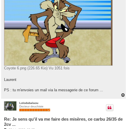
Coyote 6.png (226.65 Kio) Vu 1051 fois
Laurent
PS : tu m'envoies un mail via la messagerie de ce forum ...
H
a
u
Lolodubalaou
Docteur deuchiste
t
Re: Je sens qu'il va me faire des misères, ce carbu 26/35 de
2cv ...