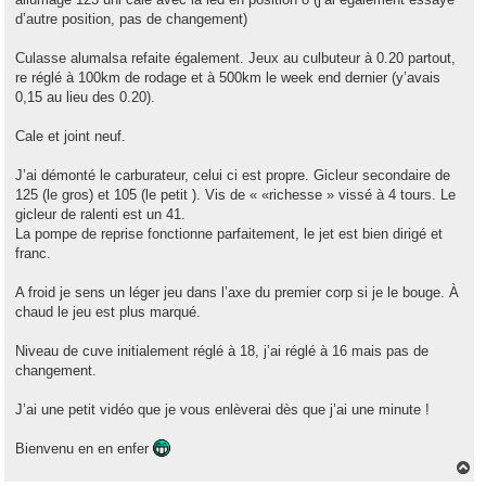
d’autre position, pas de changement)
Culasse alumalsa refaite également. Jeux au culbuteur à 0.20 partout,
re réglé à 100km de rodage et à 500km le week end dernier (y’avais
0,15 au lieu des 0.20).
Cale et joint neuf.
J’ai démonté le carburateur, celui ci est propre. Gicleur secondaire de
125 (le gros) et 105 (le petit ). Vis de « «richesse » vissé à 4 tours. Le
gicleur de ralenti est un 41.
La pompe de reprise fonctionne parfaitement, le jet est bien dirigé et
franc.
A froid je sens un léger jeu dans l’axe du premier corp si je le bouge. À
chaud le jeu est plus marqué.
Niveau de cuve initialement réglé à 18, j’ai réglé à 16 mais pas de
changement.
J’ai une petit vidéo que je vous enlèverai dès que j’ai une minute !
Bienvenu en en enfer
H
a