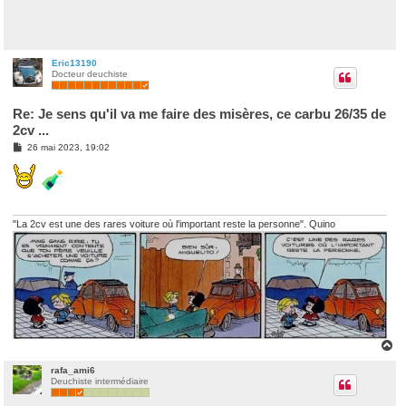
Eric13190
Docteur deuchiste
Re: Je sens qu'il va me faire des misères, ce carbu 26/35 de
2cv ...
M
26 mai 2023, 19:02
e
s
s
a
g
e
"La 2cv est une des rares voiture où l'important reste la personne". Quino
H
a
u
rafa_ami6
Deuchiste intermédiaire
t