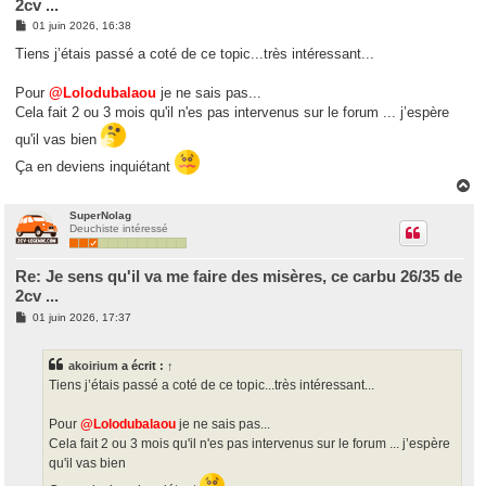
2cv ...
M
01 juin 2026, 16:38
e
s
Tiens j’étais passé a coté de ce topic...très intéressant...
s
a
g
Pour
@Lolodubalaou
je ne sais pas...
e
Cela fait 2 ou 3 mois qu'il n'es pas intervenus sur le forum ... j’espère
qu'il vas bien
Ça en deviens inquiétant
H
a
u
SuperNolag
Deuchiste intéressé
t
Re: Je sens qu'il va me faire des misères, ce carbu 26/35 de
2cv ...
M
01 juin 2026, 17:37
e
s
s
akoirium
a écrit :
↑
a
g
Tiens j’étais passé a coté de ce topic...très intéressant...
e
Pour
@Lolodubalaou
je ne sais pas...
Cela fait 2 ou 3 mois qu'il n'es pas intervenus sur le forum ... j’espère
qu'il vas bien