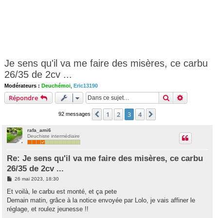
Je sens qu'il va me faire des misères, ce carbu
26/35 de 2cv ...
Modérateurs :
Deuchémoi
,
Eric13190
Rechercher
Recherche 
Répondre
1
2
3
4
Précédente
Suivante
92 messages
rafa_ami6
Deuchiste intermédiaire
Re: Je sens qu'il va me faire des misères, ce carbu
26/35 de 2cv ...
M
26 mai 2023, 18:30
e
s
Et voilà, le carbu est monté, et ça pete
s
Demain matin, grâce à la notice envoyée par Lolo, je vais affiner le
a
g
réglage, et roulez jeunesse !!
e