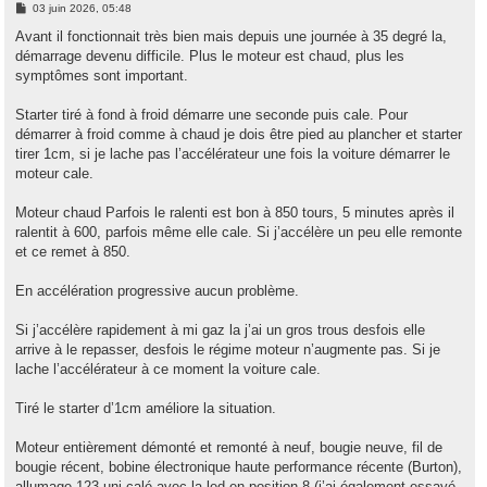
M
03 juin 2026, 05:48
e
s
Avant il fonctionnait très bien mais depuis une journée à 35 degré la,
s
démarrage devenu difficile. Plus le moteur est chaud, plus les
a
g
symptômes sont important.
e
Starter tiré à fond à froid démarre une seconde puis cale. Pour
démarrer à froid comme à chaud je dois être pied au plancher et starter
tirer 1cm, si je lache pas l’accélérateur une fois la voiture démarrer le
moteur cale.
Moteur chaud Parfois le ralenti est bon à 850 tours, 5 minutes après il
ralentit à 600, parfois même elle cale. Si j’accélère un peu elle remonte
et ce remet à 850.
En accélération progressive aucun problème.
Si j’accélère rapidement à mi gaz la j’ai un gros trous desfois elle
arrive à le repasser, desfois le régime moteur n’augmente pas. Si je
lache l’accélérateur à ce moment la voiture cale.
Tiré le starter d’1cm améliore la situation.
Moteur entièrement démonté et remonté à neuf, bougie neuve, fil de
bougie récent, bobine électronique haute performance récente (Burton),
allumage 123 uni calé avec la led en position 8 (j’ai également essayé