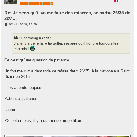
Re: Je sens qu'il va me faire des misères, ce carbu 26/35 de
2cv ...
M
02 juin 2026, 17:29
e
s
s
SuperNolag
a écrit :
↑
a
g
J’ai envie de le faire travailler, j’espère qu’il honore toujours les
e
contrats !
Ce n'est qu'une question de patience ...
Un forumeur m'a demandé de refaire deux 26/35, à la Nationale à Saint
Dizier en 2015.
Il les attends toujours ...
Patience, patience ...
Laurent
PS : et en plus, il y a du monde au portillon ...