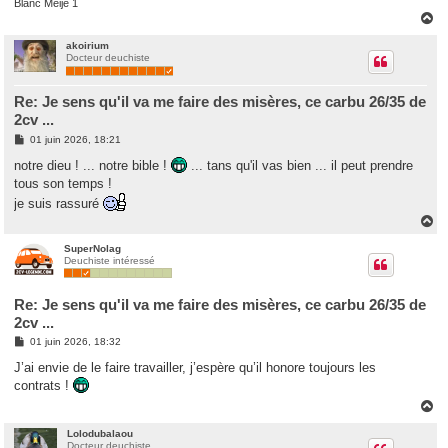
Blanc Meije 1
H
a
u
akoirium
Docteur deuchiste
t
Re: Je sens qu'il va me faire des misères, ce carbu 26/35 de
2cv ...
M
01 juin 2026, 18:21
e
s
notre dieu ! ... notre bible !
... tans qu'il vas bien ... il peut prendre
s
tous son temps !
a
g
je suis rassuré
e
H
a
u
SuperNolag
Deuchiste intéressé
t
Re: Je sens qu'il va me faire des misères, ce carbu 26/35 de
2cv ...
M
01 juin 2026, 18:32
e
s
J’ai envie de le faire travailler, j’espère qu’il honore toujours les
s
contrats !
a
g
H
e
a
u
Lolodubalaou
Docteur deuchiste
t