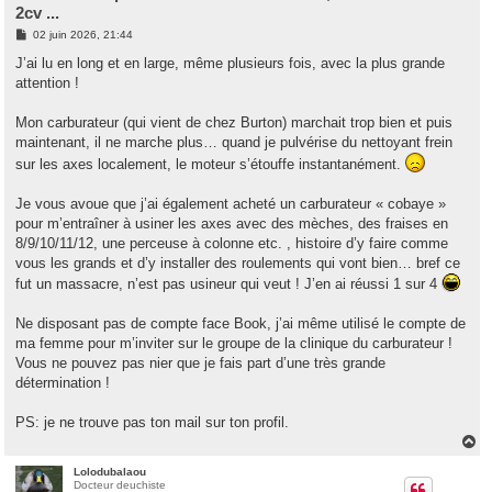
2cv ...
M
02 juin 2026, 21:44
e
s
J’ai lu en long et en large, même plusieurs fois, avec la plus grande
s
attention !
a
g
e
Mon carburateur (qui vient de chez Burton) marchait trop bien et puis
maintenant, il ne marche plus… quand je pulvérise du nettoyant frein
sur les axes localement, le moteur s’étouffe instantanément.
Je vous avoue que j’ai également acheté un carburateur « cobaye »
pour m’entraîner à usiner les axes avec des mèches, des fraises en
8/9/10/11/12, une perceuse à colonne etc. , histoire d’y faire comme
vous les grands et d’y installer des roulements qui vont bien… bref ce
fut un massacre, n’est pas usineur qui veut ! J’en ai réussi 1 sur 4
Ne disposant pas de compte face Book, j’ai même utilisé le compte de
ma femme pour m’inviter sur le groupe de la clinique du carburateur !
Vous ne pouvez pas nier que je fais part d’une très grande
détermination !
PS: je ne trouve pas ton mail sur ton profil.
H
a
u
Lolodubalaou
Docteur deuchiste
t