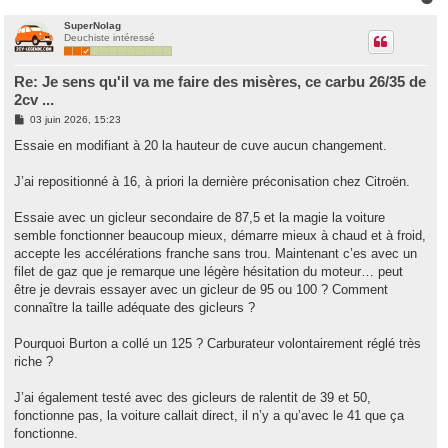
a
u
SuperNolag
Deuchiste intéressé
t
Re: Je sens qu'il va me faire des misères, ce carbu 26/35 de
2cv ...
M
03 juin 2026, 15:23
e
s
Essaie en modifiant à 20 la hauteur de cuve aucun changement.
s
a
g
J’ai repositionné à 16, à priori la dernière préconisation chez Citroën.
e
Essaie avec un gicleur secondaire de 87,5 et la magie la voiture
semble fonctionner beaucoup mieux, démarre mieux à chaud et à froid,
accepte les accélérations franche sans trou. Maintenant c’es avec un
filet de gaz que je remarque une légère hésitation du moteur… peut
être je devrais essayer avec un gicleur de 95 ou 100 ? Comment
connaître la taille adéquate des gicleurs ?
Pourquoi Burton a collé un 125 ? Carburateur volontairement réglé très
riche ?
J’ai également testé avec des gicleurs de ralentit de 39 et 50,
fonctionne pas, la voiture callait direct, il n’y a qu’avec le 41 que ça
fonctionne.