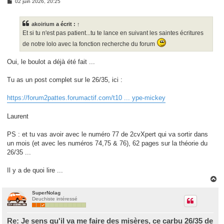
M
02 juin 2026, 20:25
e
s
s
akoirium
a écrit :
↑
a
g
Et si tu n'est pas patient...tu te lance en suivant les saintes écritures
e
de notre lolo avec la fonction recherche du forum
Oui, le boulot a déjà été fait ...
Tu as un post complet sur le 26/35, ici :
https://forum2pattes.forumactif.com/t10 ... ype-mickey
Laurent
PS : et tu vas avoir avec le numéro 77 de 2cvXpert qui va sortir dans
un mois (et avec les numéros 74,75 & 76), 62 pages sur la théorie du
26/35 ...
Il y a de quoi lire ...
H
a
u
SuperNolag
Deuchiste intéressé
t
Re: Je sens qu'il va me faire des misères, ce carbu 26/35 de