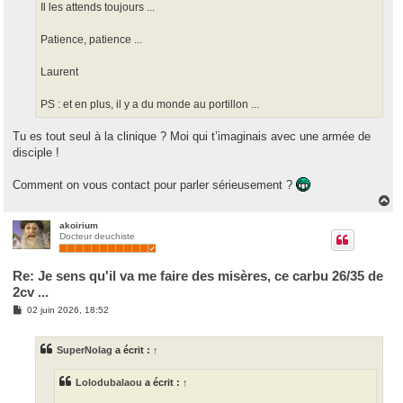
Il les attends toujours ...
Patience, patience ...
Laurent
PS : et en plus, il y a du monde au portillon ...
Tu es tout seul à la clinique ? Moi qui t’imaginais avec une armée de
disciple !
Comment on vous contact pour parler sérieusement ?
H
a
u
akoirium
Docteur deuchiste
t
Re: Je sens qu'il va me faire des misères, ce carbu 26/35 de
2cv ...
M
02 juin 2026, 18:52
e
s
s
SuperNolag
a écrit :
↑
a
g
e
Lolodubalaou
a écrit :
↑