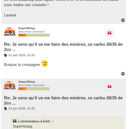
sous toutes ses coutures !
Laurent
H
a
u
SuperNolag
Deuchiste intéressé
t
Re: Je sens qu'il va me faire des misères, ce carbu 26/35 de
2cv ...
M
01 juin 2026, 12:25
e
s
Bonjour la compagnie
s
a
g
H
e
a
u
SuperNolag
Deuchiste intéressé
t
Re: Je sens qu'il va me faire des misères, ce carbu 26/35 de
2cv ...
M
01 juin 2026, 12:26
e
s
s
Lolodubalaou
a écrit :
↑
a
g
SuperNolag,
e