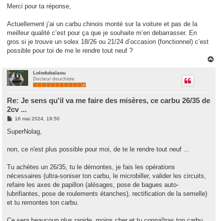
s
Merci pour ta réponse,
s
a
g
Actuellement j’ai un carbu chinois monté sur la voiture et pas de la
e
meilleur qualité c’est pour ça que je souhaite m’en debarrasser. En
gros si je trouve un solex 18/26 ou 21/24 d’occasion (fonctionnel) c’est
possible pour toi de me le rendre tout neuf ?
H
a
u
Lolodubalaou
Docteur deuchiste
t
Re: Je sens qu'il va me faire des misères, ce carbu 26/35 de
2cv ...
M
16 mai 2024, 19:50
e
s
SuperNolag,
s
a
g
non, ce n'est plus possible pour moi, de te le rendre tout neuf ...
e
Tu achètes un 26/35, tu le démontes, je fais les opérations
nécessaires (ultra-soniser ton carbu, le microbiller, valider les circuits,
refaire les axes de papillon (alésages, pose de bagues auto-
lubrifiantes, pose de roulements étanches), rectification de la semelle)
et tu remontes ton carbu.
Ce sera beaucoup plus rapide, moins cher et tu connaîtras ton carbu