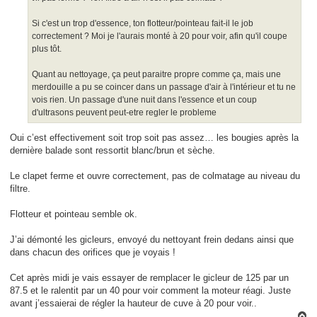
Si c'est un trop d'essence, ton flotteur/pointeau fait-il le job
correctement ? Moi je l'aurais monté à 20 pour voir, afin qu'il coupe
plus tôt.
Quant au nettoyage, ça peut paraitre propre comme ça, mais une
merdouille a pu se coincer dans un passage d'air à l'intérieur et tu ne
vois rien. Un passage d'une nuit dans l'essence et un coup
d'ultrasons peuvent peut-etre regler le probleme
Oui c’est effectivement soit trop soit pas assez… les bougies après la
dernière balade sont ressortit blanc/brun et sèche.
Le clapet ferme et ouvre correctement, pas de colmatage au niveau du
filtre.
Flotteur et pointeau semble ok.
J’ai démonté les gicleurs, envoyé du nettoyant frein dedans ainsi que
dans chacun des orifices que je voyais !
Cet après midi je vais essayer de remplacer le gicleur de 125 par un
87.5 et le ralentit par un 40 pour voir comment la moteur réagi. Juste
avant j’essaierai de régler la hauteur de cuve à 20 pour voir..
H