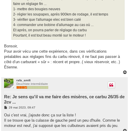
faire un réglage fin ...
1- mettre des bougies neuves
2- régler les soupapes, après 900km de rodage, il est temps
3- vérifier que l'allumage elec est bien calé
4- commander une bobine d'allumage au cas où ...
Et après, on pourra parler de réglage du carbu
Pourtant, il est tout beau monté sur le moteur !
Bonsoir,
Pour avoir vécu une cette expérience, dans ces vérifications
préalables aux réglages fins du carbu rénové, il ne faut pas passer à
côté d’un carburant « sûr » : récent et propre..( vieux réservoir, etc..)
Étienne.
H
a
u
rafa_ami6
Deuchiste intermédiaire
t
Re: Je sens qu'il va me faire des misères, ce carbu 26/35 de
2cv ...
M
29 mai 2023, 09:47
e
s
Oui c'est vrai, j'ajoute donc ça sur la liste !
s
Il se trouve que la culasse de gauche perd un peu d'huile. Comme le
a
g
moteur est neuf, j'ai supposé que les culbuteurs avaient pris du jeu.
e
H