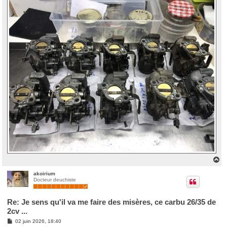
H
a
u
akoirium
Docteur deuchiste
t
Re: Je sens qu'il va me faire des misères, ce carbu 26/35 de
2cv ...
M
02 juin 2026, 18:40
e