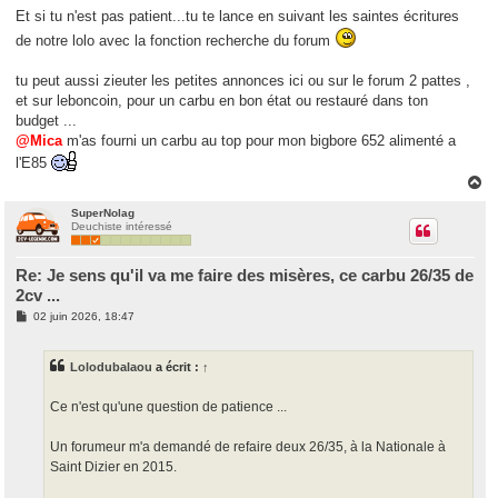
s
Et si tu n'est pas patient...tu te lance en suivant les saintes écritures
s
de notre lolo avec la fonction recherche du forum
a
g
e
tu peut aussi zieuter les petites annonces ici ou sur le forum 2 pattes ,
et sur leboncoin, pour un carbu en bon état ou restauré dans ton
budget ...
@Mica
m'as fourni un carbu au top pour mon bigbore 652 alimenté a
l'E85
H
a
u
SuperNolag
Deuchiste intéressé
t
Re: Je sens qu'il va me faire des misères, ce carbu 26/35 de
2cv ...
M
02 juin 2026, 18:47
e
s
s
Lolodubalaou
a écrit :
↑
a
g
e
Ce n'est qu'une question de patience ...
Un forumeur m'a demandé de refaire deux 26/35, à la Nationale à
Saint Dizier en 2015.