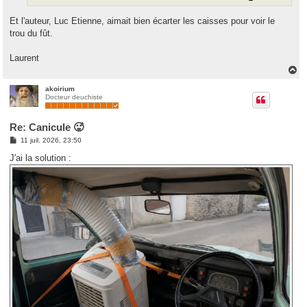
e
Et l'auteur, Luc Etienne, aimait bien écarter les caisses pour voir le
trou du fût.
Laurent
H
a
u
akoirium
Docteur deuchiste
t
Re: Canicule 🥵
M
11 juil. 2026, 23:50
e
s
J'ai la solution :
s
a
g
e