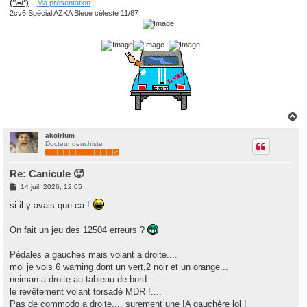
(°\=/°)
...
Ma présentation
2cv6 Spécial AZKA Bleue céleste 11/87
H
a
u
akoirium
Docteur deuchiste
t
Re: Canicule 🥵
M
14 juil. 2026, 12:05
e
s
si il y avais que ca !
s
a
g
On fait un jeu des 12504 erreurs ?
e
Pédales a gauches mais volant a droite....
moi je vois 6 warning dont un vert,2 noir et un orange...
neiman a droite au tableau de bord ...
le revêtement volant torsadé MDR !....
Pas de commodo a droite.... surement une IA gauchère lol !