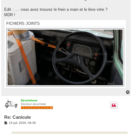
Edit : .... vous avez trouvez le frein a main et le lève vitre ?
MDR !
FICHIERS JOINTS
H
a
u
Deuchémoi
Docteur deuchiste
t
Re: Canicule
M
15 juil. 2026, 06:35
e
s
s