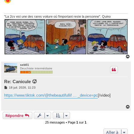
s
a
g
e
"La 2cv est une des rares voiture où l'important reste la personne". Quino
H
a
u
seb01
Deuchiste intermédiaire
t
Re: Canicule 🥵
M
18 juil. 2026, 11:23
e
s
https://www.tiktok.com/@thebeautifullif ... _device=pc
[/video]
s
a
g
H
e
a
Répondre
u
t
25 messages • Page
1
sur
1
Aller à