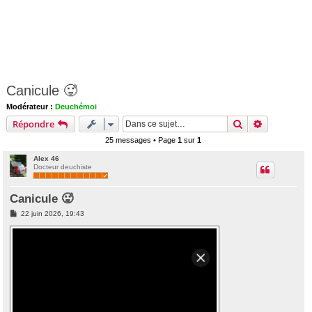
Canicule 🥵
Modérateur :
Deuchémoi
Rechercher
Recherche 
Répondre
25 messages • Page
1
sur
1
Alex 46
Docteur deuchiste
Canicule 🥵
M
22 juin 2026, 19:43
e
s
s
a
g
e