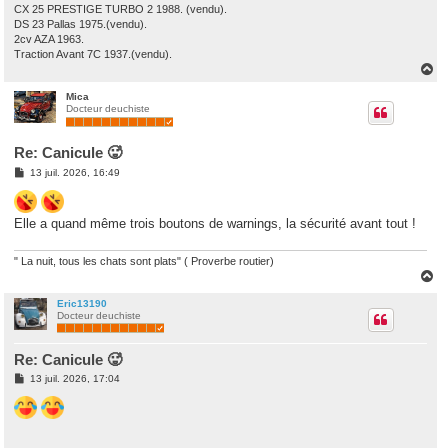
CX 25 PRESTIGE TURBO 2 1988. (vendu).
DS 23 Pallas 1975.(vendu).
2cv AZA 1963.
Traction Avant 7C 1937.(vendu).
H
a
u
Mica
Docteur deuchiste
t
Re: Canicule 🥵
M
13 juil. 2026, 16:49
e
s
s
a
Elle a quand même trois boutons de warnings, la sécurité avant tout !
g
e
" La nuit, tous les chats sont plats" ( Proverbe routier)
H
a
u
Eric13190
Docteur deuchiste
t
Re: Canicule 🥵
M
13 juil. 2026, 17:04
e
s
s
a
g