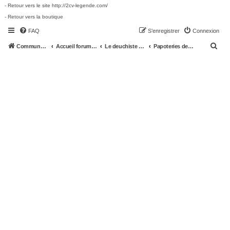
- Retour vers le site http://2cv-legende.com/
- Retour vers la boutique
FAQ
S’enregistrer
Connexion
R
Communauté 2cv-legende.com
Accueil forum 2cv-legende.com
Le deuchiste et sa deuche
Papoteries deuchistes
e
c
h
e
r
c
h
e
r