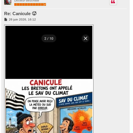
Docteur deuchiste
t
Re: Canicule 🥵
M
26 juin 2026, 16:12
e
s
s
a
g
e