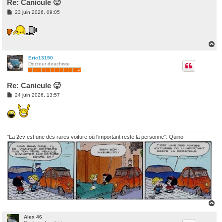
Re: Canicule 🥵
M
23 juin 2026, 09:05
e
s
s
a
g
H
e
a
u
Eric13190
Docteur deuchiste
t
Re: Canicule 🥵
M
24 juin 2026, 13:57
e
s
s
a
g
e
"La 2cv est une des rares voiture où l'important reste la personne". Quino
H
a
u
Alex 46