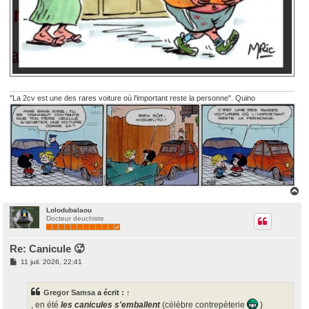
"La 2cv est une des rares voiture où l'important reste la personne". Quino
H
a
u
Lolodubalaou
Docteur deuchiste
t
Re: Canicule 🥵
M
11 juil. 2026, 22:41
e
s
s
Gregor Samsa
a écrit :
↑
a
g
, en été
les canicules s'emballent
(célèbre contrepèterie
)