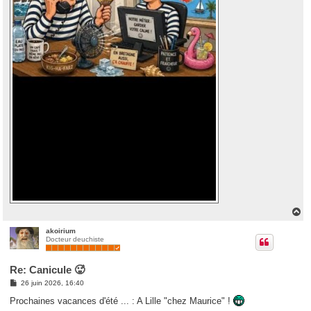
H
a
u
akoirium
Docteur deuchiste
t
Re: Canicule 🥵
M
26 juin 2026, 16:40
e
s
Prochaines vacances d'été ... : A Lille "chez Maurice" !
s