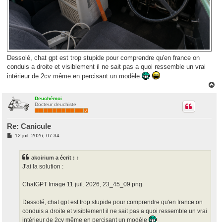
Dessolé, chat gpt est trop stupide pour comprendre qu'en france on
conduis a droite et visiblement il ne sait pas a quoi ressemble un vrai
intérieur de 2cv même en percisant un modèle
H
a
u
Deuchémoi
Docteur deuchiste
t
Re: Canicule
M
12 juil. 2026, 07:34
e
s
s
akoirium
a écrit :
↑
a
g
J'ai la solution :
e
ChatGPT Image 11 juil. 2026, 23_45_09.png
Dessolé, chat gpt est trop stupide pour comprendre qu'en france on
conduis a droite et visiblement il ne sait pas a quoi ressemble un vrai
intérieur de 2cv même en percisant un modèle