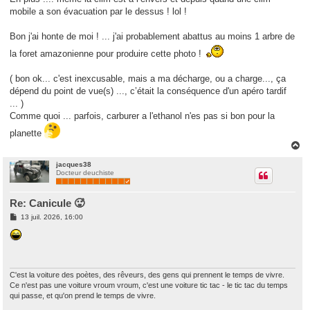
s
mobile a son évacuation par le dessus ! lol !
a
g
e
Bon j'ai honte de moi ! ... j'ai probablement abattus au moins 1 arbre de
la foret amazonienne pour produire cette photo !
( bon ok... c'est inexcusable, mais a ma décharge, ou a charge..., ça
dépend du point de vue(s) ..., c’était la conséquence d'un apéro tardif
... )
Comme quoi ... parfois, carburer a l'ethanol n'es pas si bon pour la
planette
H
a
u
jacques38
Docteur deuchiste
t
Re: Canicule 🥵
M
13 juil. 2026, 16:00
e
s
s
a
g
e
C'est la voiture des poètes, des rêveurs, des gens qui prennent le temps de vivre.
Ce n'est pas une voiture vroum vroum, c'est une voiture tic tac - le tic tac du temps
qui passe, et qu'on prend le temps de vivre.