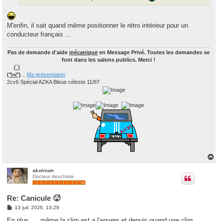
M'enfin, il sait quand même positionner le rétro intérieur pour un
conducteur français ...
Pas de demande d'aide
mécanique
en Message Privé. Toutes les demandes se
font dans les salons publics. Merci !
/¯\
(°\=/°)
...
Ma présentation
2cv6 Spécial AZKA Bleue céleste 11/87
H
a
u
akoirium
Docteur deuchiste
t
Re: Canicule 🥵
M
13 juil. 2026, 13:29
e
s
En plus .... même la clim est a l’envers et depuis quand une clim