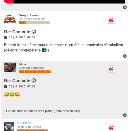
H
a
u
Gregor Samsa
Deuchiste intéressé
t
Re: Canicule 🥵
M
07 juil. 2026, 09:58
e
s
Bientôt la troisième vague de chaleur, en été les canicules s'emballent
s
(célèbre contrepèterie
)
a
g
H
e
a
u
Mica
Docteur deuchiste
t
Re: Canicule 🥵
M
09 juil. 2026, 07:56
e
s
s
a
g
e
" La nuit, tous les chats sont plats" ( Proverbe routier)
H
a
u
Eric13190
Docteur deuchiste
t