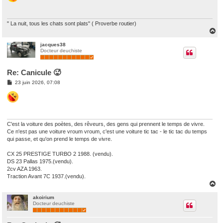
a
g
e
" La nuit, tous les chats sont plats" ( Proverbe routier)
H
a
u
jacques38
Docteur deuchiste
t
Re: Canicule 🥵
M
23 juin 2026, 07:08
e
s
s
a
g
e
C'est la voiture des poètes, des rêveurs, des gens qui prennent le temps de vivre.
Ce n'est pas une voiture vroum vroum, c'est une voiture tic tac - le tic tac du temps
qui passe, et qu'on prend le temps de vivre.
CX 25 PRESTIGE TURBO 2 1988. (vendu).
DS 23 Pallas 1975.(vendu).
2cv AZA 1963.
Traction Avant 7C 1937.(vendu).
H
a
u
akoirium
Docteur deuchiste
t