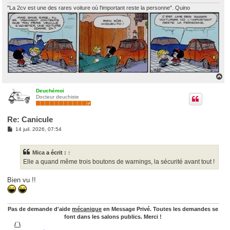
e
"La 2cv est une des rares voiture où l'important reste la personne". Quino
H
a
u
Deuchémoi
Docteur deuchiste
t
Re: Canicule
M
14 juil. 2026, 07:54
e
s
s
Mica
a écrit :
↑
a
g
Elle a quand même trois boutons de warnings, la sécurité avant tout !
e
Bien vu !!
Pas de demande d'aide
mécanique
en Message Privé. Toutes les demandes se
font dans les salons publics. Merci !
/¯\