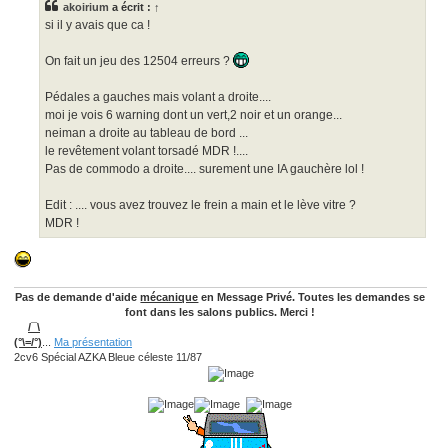
akoirium
a écrit :
↑
a
g
si il y avais que ca !
e
On fait un jeu des 12504 erreurs ?
Pédales a gauches mais volant a droite....
moi je vois 6 warning dont un vert,2 noir et un orange...
neiman a droite au tableau de bord ...
le revêtement volant torsadé MDR !....
Pas de commodo a droite.... surement une IA gauchère lol !
Edit : .... vous avez trouvez le frein a main et le lève vitre ?
MDR !
Pas de demande d'aide
mécanique
en Message Privé. Toutes les demandes se
font dans les salons publics. Merci !
/¯\
(°\=/°)
...
Ma présentation
2cv6 Spécial AZKA Bleue céleste 11/87