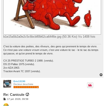
b1e15a5b2a0e2c5c6bcb80b62ca6446e.jpg (50.36 Kio) Vu 1408 fois
C'est la voiture des poètes, des rêveurs, des gens qui prennent le temps de vivre.
Ce n'est pas une voiture vroum vroum, c'est une voiture tic tac - le tic tac du temps
qui passe, et qu'on prend le temps de vivre.
CX 25 PRESTIGE TURBO 2 1988. (vendu).
DS 23 Pallas 1975.(vendu).
2cv AZA 1963.
Traction Avant 7C 1937.(vendu).
H
a
u
Eric13190
Docteur deuchiste
t
Re: Canicule 🥵
M
17 juil. 2026, 09:58
e
s