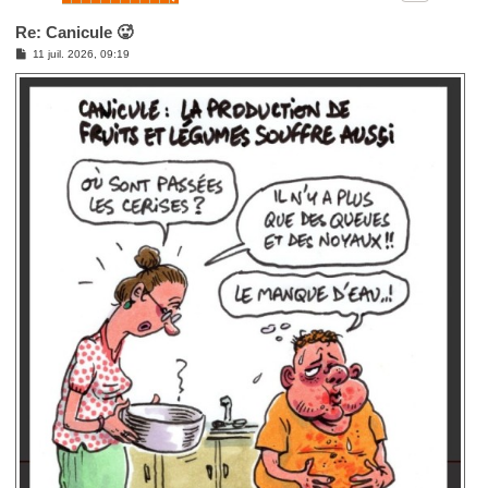
Re: Canicule 🥵
M
11 juil. 2026, 09:19
e
s
s
a
g
e