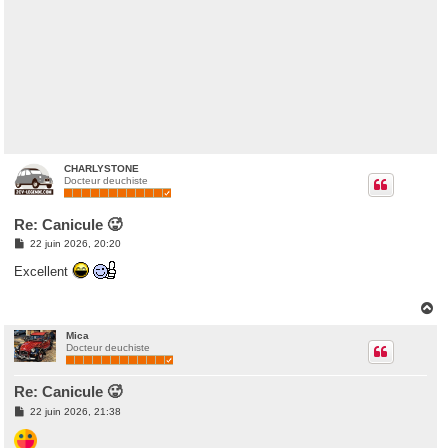
CHARLYSTONE
Docteur deuchiste
Re: Canicule 🥵
M
22 juin 2026, 20:20
e
s
Excellent
s
a
g
H
e
a
u
Mica
Docteur deuchiste
t
Re: Canicule 🥵
M
22 juin 2026, 21:38
e
s
s