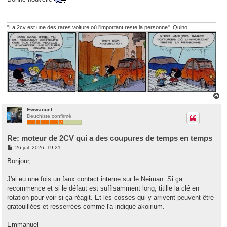
s
a
g
e
"La 2cv est une des rares voiture où l'important reste la personne". Quino
H
a
u
Ewwanuel
Deuchiste confirmé
t
Re: moteur de 2CV qui a des coupures de temps en temps
M
26 juil. 2026, 19:21
e
s
Bonjour,
s
a
g
J'ai eu une fois un faux contact interne sur le Neiman. Si ça
e
recommence et si le défaut est suffisamment long, titille la clé en
rotation pour voir si ça réagit. Et les cosses qui y arrivent peuvent être
gratouillées et resserrées comme l'a indiqué akoirium.
Emmanuel