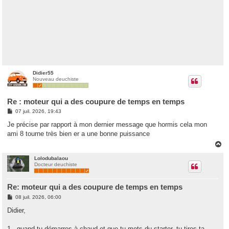
Didier55
Nouveau deuchiste
Re : moteur qui a des coupure de temps en temps
M
07 juil. 2026, 19:43
e
s
Je précise par rapport à mon dernier message que hormis cela mon
s
ami 8 tourne très bien er a une bonne puissance
a
g
H
e
a
u
Lolodubalaou
Docteur deuchiste
t
Re: moteur qui a des coupure de temps en temps
M
08 juil. 2026, 06:00
e
s
Didier,
s
a
g
1 - quand tu démarres à chaud et que tu mets du starter, tu tires ta