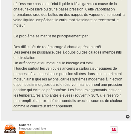
où l'essence passe de l'état liquide à l'état gazeux à cause de la
chaleur excessive ou d'une basse pression. Cette vaporisation
prématurée crée des bulles ou des nappes de vapeur qui rompent la
veine liquide, empêchant le carburant d'atteindre correctement le
moteur.
Ce problème se manifeste principalement par :
Des difficultés de redémarrage à chaud après un arrêt.
Des pertes de puissance, des à-coups ou des calages intempestifs
en circulation.
Un arrêt complet du moteur si le blocage est total.
Il touche surtout les véhicules anciens à carburateur équipés de
pompes mécaniques basse pression situées dans le compartiment
moteur, ainsi que les avions, car les systèmes modernes à injection
et pompes immergées dans le réservoir maintiennent une pression
positive qui évite ce phénomène. Les facteurs aggravants incluent
les températures ambiantes élevées (souvent > 30°C), le réservoir
peu rempli et la proximité des conduits avec les sources de chaleur
comme le collecteur d'échappement.
H
a
u
Didier55
Nouveau deuchiste
t