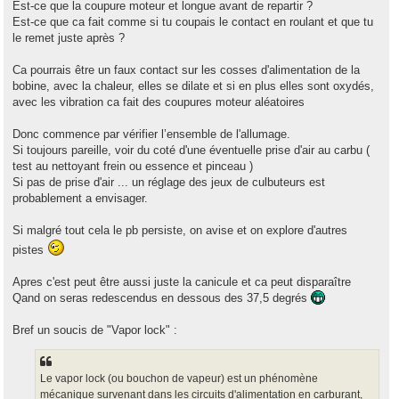
g
Est-ce que la coupure moteur et longue avant de repartir ?
e
Est-ce que ca fait comme si tu coupais le contact en roulant et que tu
le remet juste après ?
Ca pourrais être un faux contact sur les cosses d'alimentation de la
bobine, avec la chaleur, elles se dilate et si en plus elles sont oxydés,
avec les vibration ca fait des coupures moteur aléatoires
Donc commence par vérifier l’ensemble de l'allumage.
Si toujours pareille, voir du coté d'une éventuelle prise d'air au carbu (
test au nettoyant frein ou essence et pinceau )
Si pas de prise d'air ... un réglage des jeux de culbuteurs est
probablement a envisager.
Si malgré tout cela le pb persiste, on avise et on explore d'autres
pistes
Apres c'est peut être aussi juste la canicule et ca peut disparaître
Qand on seras redescendus en dessous des 37,5 degrés
Bref un soucis de "Vapor lock" :
Le vapor lock (ou bouchon de vapeur) est un phénomène
mécanique survenant dans les circuits d'alimentation en carburant,