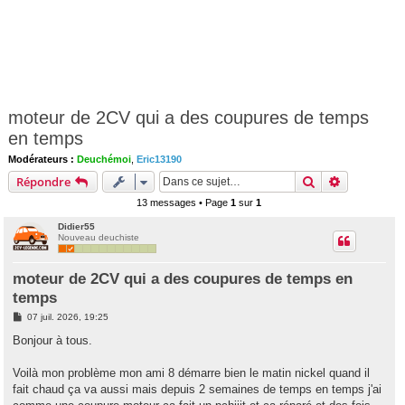
moteur de 2CV qui a des coupures de temps
en temps
Modérateurs :
Deuchémoi
,
Eric13190
Rechercher
Recherche 
Répondre
13 messages • Page
1
sur
1
Didier55
Nouveau deuchiste
moteur de 2CV qui a des coupures de temps en
temps
M
07 juil. 2026, 19:25
e
s
Bonjour à tous.
s
a
g
Voilà mon problème mon ami 8 démarre bien le matin nickel quand il
e
fait chaud ça va aussi mais depuis 2 semaines de temps en temps j'ai