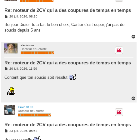
Re: moteur de 2CV qui a des coupures de temps en temps
M
20 juil. 2026, 08:16
e
s
Bonjour Didier, tu a fait le bon choix, Cartier c'est super, j'ai pas de
s
soucis depuis 5 ans
a
g
H
e
a
u
akoirium
Docteur deuchiste
t
Re: moteur de 2CV qui a des coupures de temps en temps
M
20 juil. 2026, 11:59
e
s
Content que ton soucis soit résolut
s
a
g
e
H
a
u
Eric13190
Docteur deuchiste
t
Re: moteur de 2CV qui a des coupures de temps en temps
M
23 juil. 2026, 05:53
e
s
Bonne nouvelle