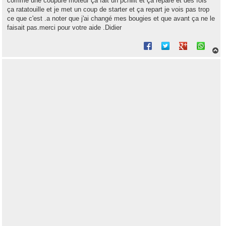
comme une coupure moteur ça fait un pchiiit et ça réparé et des fois
ça ratatouille et je met un coup de starter et ça repart je vois pas trop
ce que c'est .a noter que j'ai changé mes bougies et que avant ça ne le
faisait pas.merci pour votre aide .Didier
H
a
u
t