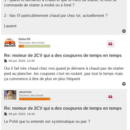
e
commande de starter à moitié ou à fond ?
2 - fais t'il particulièrement chaud par chez toi, actuellement ?
Laurent
H
a
u
Didier55
Nouveau deuchiste
t
Re: moteur de 2CV qui a des coupures de temps en temps
M
08 juil. 2026, 12:56
e
s
Oui il fait très chaud chez moi.quand je démarre à chaud pas de starter
s
pied au plancher .les coupures c'est en roulant ,pas tout le temps mais
a
g
ça commence à être de plus en plus fréquent
e
H
a
u
akoirium
Docteur deuchiste
t
Re: moteur de 2CV qui a des coupures de temps en temps
M
08 juil. 2026, 14:44
e
s
Le Pshit que tu entends est systématique ou pas ?
s
a