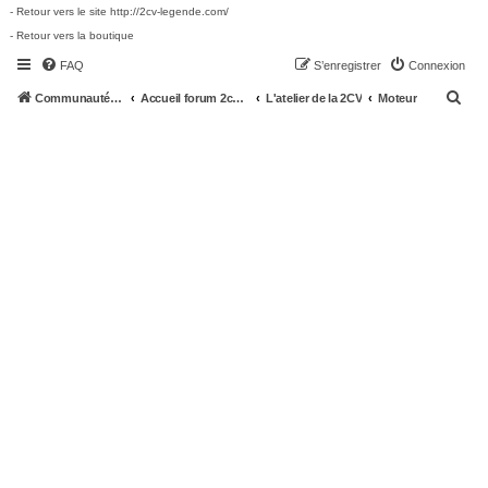
- Retour vers le site http://2cv-legende.com/
- Retour vers la boutique
FAQ
S’enregistrer
Connexion
R
Communauté 2cv-legende.com
Accueil forum 2cv-legende.com
L'atelier de la 2CV
Moteur
e
c
h
e
r
c
h
e
r