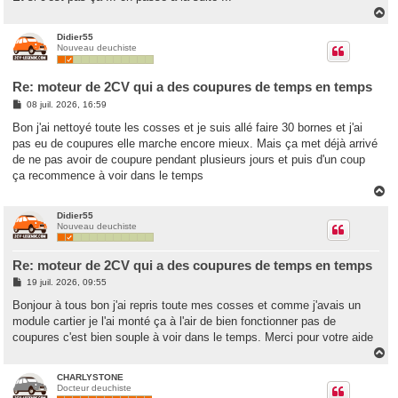
H
a
u
Didier55
Nouveau deuchiste
t
Re: moteur de 2CV qui a des coupures de temps en temps
M
08 juil. 2026, 16:59
e
s
Bon j'ai nettoyé toute les cosses et je suis allé faire 30 bornes et j'ai
s
pas eu de coupures elle marche encore mieux. Mais ça met déjà arrivé
a
g
de ne pas avoir de coupure pendant plusieurs jours et puis d'un coup
e
ça recommence à voir dans le temps
H
a
u
Didier55
Nouveau deuchiste
t
Re: moteur de 2CV qui a des coupures de temps en temps
M
19 juil. 2026, 09:55
e
s
Bonjour à tous bon j'ai repris toute mes cosses et comme j'avais un
s
module cartier je l'ai monté ça à l'air de bien fonctionner pas de
a
g
coupures c'est bien souple à voir dans le temps. Merci pour votre aide
e
H
a
u
CHARLYSTONE
Docteur deuchiste
t