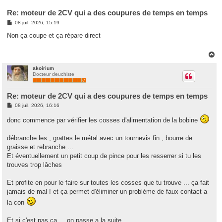
Re: moteur de 2CV qui a des coupures de temps en temps
M
08 juil. 2026, 15:19
e
s
Non ça coupe et ça répare direct
s
a
g
H
e
a
u
akoirium
Docteur deuchiste
t
Re: moteur de 2CV qui a des coupures de temps en temps
M
08 juil. 2026, 16:16
e
s
donc commence par vérifier les cosses d'alimentation de la bobine
s
a
g
débranche les , grattes le métal avec un tournevis fin , bourre de
e
graisse et rebranche ...
Et éventuellement un petit coup de pince pour les resserrer si tu les
trouves trop lâches
Et profite en pour le faire sur toutes les cosses que tu trouve ... ça fait
jamais de mal ! et ça permet d'éliminer un problème de faux contact a
la con
Et si c'est pas ça ... on passe a la suite ...