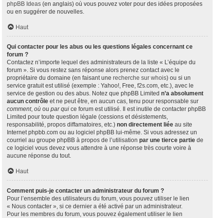
phpBB Ideas
(en anglais) où vous pouvez voter pour des idées proposées
ou en suggérer de nouvelles.
Haut
Qui contacter pour les abus ou les questions légales concernant ce
forum ?
Contactez n’importe lequel des administrateurs de la liste « L’équipe du
forum ». Si vous restez sans réponse alors prenez contact avec le
propriétaire du domaine (en faisant une
recherche sur whois
) ou si un
service gratuit est utilisé (exemple : Yahoo!, Free, f2s.com, etc.), avec le
service de gestion ou des abus. Notez que phpBB Limited
n’a absolument
aucun contrôle
et ne peut être, en aucun cas, tenu pour responsable sur
comment
,
où
ou
par qui
ce forum est utilisé. Il est inutile de contacter phpBB
Limited pour toute question légale (cessions et désistements,
responsabilité, propos diffamatoires, etc.)
non directement liée
au site
Internet phpbb.com ou au logiciel phpBB lui-même. Si vous adressez un
courriel au groupe phpBB à propos de l’utilisation
par une tierce partie
de
ce logiciel vous devez vous attendre à une réponse très courte voire à
aucune réponse du tout.
Haut
Comment puis-je contacter un administrateur du forum ?
Pour l’ensemble des utilisateurs du forum, vous pouvez utiliser le lien
« Nous contacter », si ce dernier a été activé par un administrateur.
Pour les membres du forum, vous pouvez également utiliser le lien