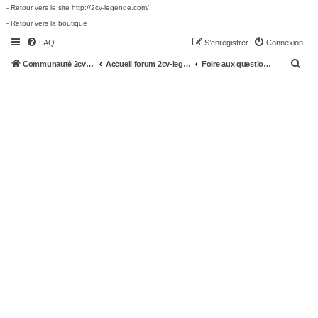
- Retour vers le site http://2cv-legende.com/
- Retour vers la boutique
FAQ
S’enregistrer
Connexion
R
Communauté 2cv-legende.com
Accueil forum 2cv-legende.com
Foire aux questions (Questions posées fréquemment)
e
c
h
e
r
c
h
e
r