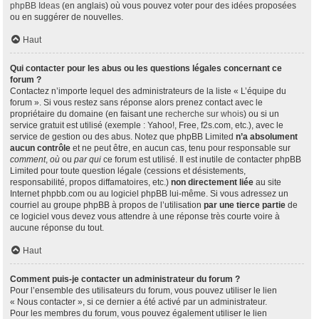
phpBB Ideas
(en anglais) où vous pouvez voter pour des idées proposées
ou en suggérer de nouvelles.
Haut
Qui contacter pour les abus ou les questions légales concernant ce
forum ?
Contactez n’importe lequel des administrateurs de la liste « L’équipe du
forum ». Si vous restez sans réponse alors prenez contact avec le
propriétaire du domaine (en faisant une
recherche sur whois
) ou si un
service gratuit est utilisé (exemple : Yahoo!, Free, f2s.com, etc.), avec le
service de gestion ou des abus. Notez que phpBB Limited
n’a absolument
aucun contrôle
et ne peut être, en aucun cas, tenu pour responsable sur
comment
,
où
ou
par qui
ce forum est utilisé. Il est inutile de contacter phpBB
Limited pour toute question légale (cessions et désistements,
responsabilité, propos diffamatoires, etc.)
non directement liée
au site
Internet phpbb.com ou au logiciel phpBB lui-même. Si vous adressez un
courriel au groupe phpBB à propos de l’utilisation
par une tierce partie
de
ce logiciel vous devez vous attendre à une réponse très courte voire à
aucune réponse du tout.
Haut
Comment puis-je contacter un administrateur du forum ?
Pour l’ensemble des utilisateurs du forum, vous pouvez utiliser le lien
« Nous contacter », si ce dernier a été activé par un administrateur.
Pour les membres du forum, vous pouvez également utiliser le lien