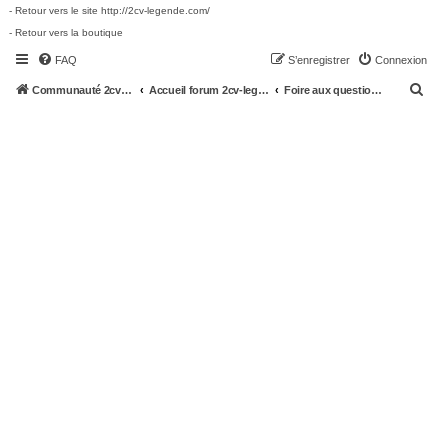
- Retour vers le site http://2cv-legende.com/
- Retour vers la boutique
FAQ
S’enregistrer
Connexion
R
Communauté 2cv-legende.com
Accueil forum 2cv-legende.com
Foire aux questions (Questions posées fréquemment)
e
c
h
e
r
c
h
e
r