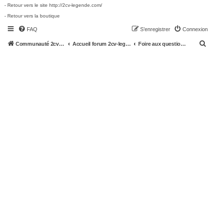
- Retour vers le site http://2cv-legende.com/
- Retour vers la boutique
FAQ
S’enregistrer
Connexion
R
Communauté 2cv-legende.com
Accueil forum 2cv-legende.com
Foire aux questions (Questions posées fréquemment)
e
c
h
e
r
c
h
e
r