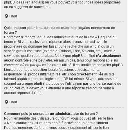
phpBB Ideas
(en anglais) où vous pouvez voter pour des idées proposées
ou en suggérer de nouvelles.
Haut
Qui contacter pour les abus ou les questions légales concernant ce
forum ?
Contactez n’importe lequel des administrateurs de la liste « L’équipe du
forum ». Si vous restez sans réponse alors prenez contact avec le
propriétaire du domaine (en faisant une
recherche sur whois
) ou si un
service gratuit est utilisé (exemple : Yahoo!, Free, f2s.com, etc.), avec le
service de gestion ou des abus. Notez que phpBB Limited
n’a absolument
aucun contrôle
et ne peut être, en aucun cas, tenu pour responsable sur
comment
,
où
ou
par qui
ce forum est utilisé. Il est inutile de contacter phpBB
Limited pour toute question légale (cessions et désistements,
responsabilité, propos diffamatoires, etc.)
non directement liée
au site
Internet phpbb.com ou au logiciel phpBB lui-même. Si vous adressez un
courriel au groupe phpBB à propos de l’utilisation
par une tierce partie
de
ce logiciel vous devez vous attendre à une réponse très courte voire à
aucune réponse du tout.
Haut
Comment puis-je contacter un administrateur du forum ?
Pour l’ensemble des utilisateurs du forum, vous pouvez utiliser le lien
« Nous contacter », si ce dernier a été activé par un administrateur.
Pour les membres du forum, vous pouvez également utiliser le lien