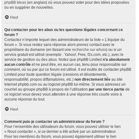
phpBB Ideas
(en anglais) où vous pouvez voter pour des idées proposées
ou en suggérer de nouvelles.
Haut
Qui contacter pour les abus ou les questions légales concernant ce
forum ?
Contactez n’importe lequel des administrateurs de la liste « L’équipe du
forum ». Si vous restez sans réponse alors prenez contact avec le
propriétaire du domaine (en faisant une
recherche sur whois
) ou si un
service gratuit est utilisé (exemple : Yahoo!, Free, f2s.com, etc.), avec le
service de gestion ou des abus. Notez que phpBB Limited
n’a absolument
aucun contrôle
et ne peut être, en aucun cas, tenu pour responsable sur
comment
,
où
ou
par qui
ce forum est utilisé. Il est inutile de contacter phpBB
Limited pour toute question légale (cessions et désistements,
responsabilité, propos diffamatoires, etc.)
non directement liée
au site
Internet phpbb.com ou au logiciel phpBB lui-même. Si vous adressez un
courriel au groupe phpBB à propos de l’utilisation
par une tierce partie
de
ce logiciel vous devez vous attendre à une réponse très courte voire à
aucune réponse du tout.
Haut
Comment puis-je contacter un administrateur du forum ?
Pour l’ensemble des utilisateurs du forum, vous pouvez utiliser le lien
« Nous contacter », si ce dernier a été activé par un administrateur.
Pour les membres du forum, vous pouvez également utiliser le lien