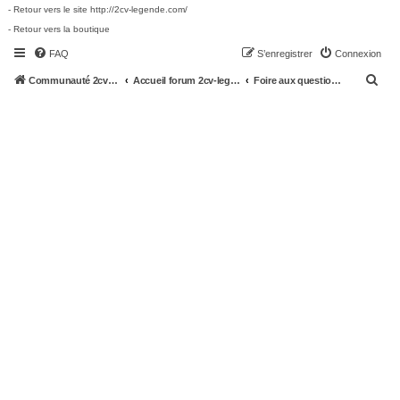
- Retour vers le site http://2cv-legende.com/
- Retour vers la boutique
FAQ
S’enregistrer
Connexion
R
Communauté 2cv-legende.com
Accueil forum 2cv-legende.com
Foire aux questions (Questions posées fréquemment)
e
c
h
e
r
c
h
e
r