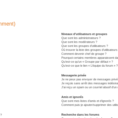
emment)
Niveaux d’utilisateurs et groupes
Que sont les administrateurs ?
Que sont les modérateurs ?
Que sont les groupes d’utilisateurs ?
Où trouver la liste des groupes d’utilisateur
Comment devenir chef de groupe ?
Pourquoi certains membres apparaissent dan
Qu’est-ce qu’un « Groupe par défaut » ?
Qu’est-ce que le lien « L’équipe du forum » ?
Messagerie privée
Je ne peux pas envoyer de messages privé
Je reçois sans arrêt des messages indésirab
J’ai reçu un spam ou un courriel abusif d’u
Amis et ignorés
Que sont mes listes d’amis et d’ignorés ?
Comment puis-je ajouter/supprimer des utilis
Recherche dans les forums
!?