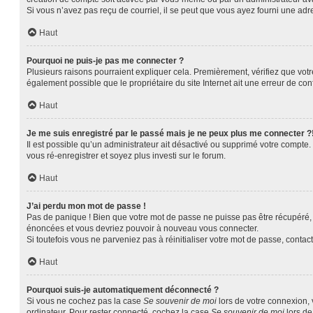
Si vous n’avez pas reçu de courriel, il se peut que vous ayez fourni une adres
Haut
Pourquoi ne puis-je pas me connecter ?
Plusieurs raisons pourraient expliquer cela. Premièrement, vérifiez que votre
également possible que le propriétaire du site Internet ait une erreur de confi
Haut
Je me suis enregistré par le passé mais je ne peux plus me connecter ?
Il est possible qu’un administrateur ait désactivé ou supprimé votre compte.
vous ré-enregistrer et soyez plus investi sur le forum.
Haut
J’ai perdu mon mot de passe !
Pas de panique ! Bien que votre mot de passe ne puisse pas être récupéré, il
énoncées et vous devriez pouvoir à nouveau vous connecter.
Si toutefois vous ne parveniez pas à réinitialiser votre mot de passe, contac
Haut
Pourquoi suis-je automatiquement déconnecté ?
Si vous ne cochez pas la case
Se souvenir de moi
lors de votre connexion,
ordinateur. Pour rester connecté, cochez la case
Se souvenir de moi
lors de