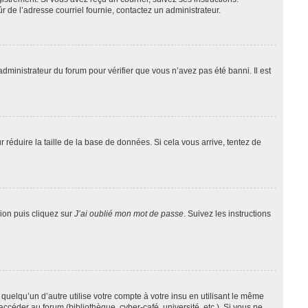
ûr de l’adresse courriel fournie, contactez un administrateur.
administrateur du forum pour vérifier que vous n’avez pas été banni. Il est
 réduire la taille de la base de données. Si cela vous arrive, tentez de
xion puis cliquez sur
J’ai oublié mon mot de passe
. Suivez les instructions
lqu’un d’autre utilise votre compte à votre insu en utilisant le même
ccéder au forum (bibliothèque, cyber-café, université, etc.). Si vous ne