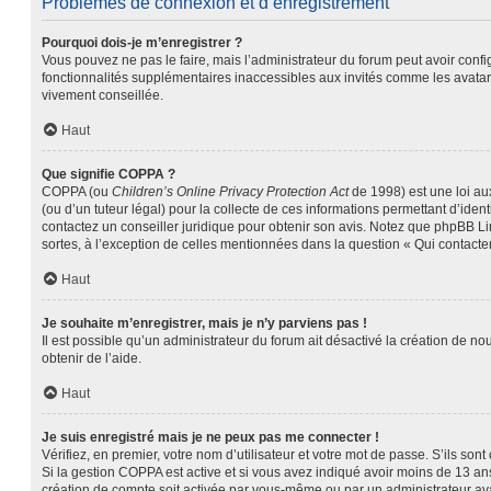
Problèmes de connexion et d’enregistrement
Pourquoi dois-je m’enregistrer ?
Vous pouvez ne pas le faire, mais l’administrateur du forum peut avoir confi
fonctionnalités supplémentaires inaccessibles aux invités comme les avatars
vivement conseillée.
Haut
Que signifie COPPA ?
COPPA (ou
Children’s Online Privacy Protection Act
de 1998) est une loi aux
(ou d’un tuteur légal) pour la collecte de ces informations permettant d’ide
contactez un conseiller juridique pour obtenir son avis. Notez que phpBB Lim
sortes, à l’exception de celles mentionnées dans la question « Qui contacte
Haut
Je souhaite m’enregistrer, mais je n’y parviens pas !
Il est possible qu’un administrateur du forum ait désactivé la création de no
obtenir de l’aide.
Haut
Je suis enregistré mais je ne peux pas me connecter !
Vérifiez, en premier, votre nom d’utilisateur et votre mot de passe. S’ils sont c
Si la gestion COPPA est active et si vous avez indiqué avoir moins de 13 ans
création de compte soit activée par vous-même ou par un administrateur avan