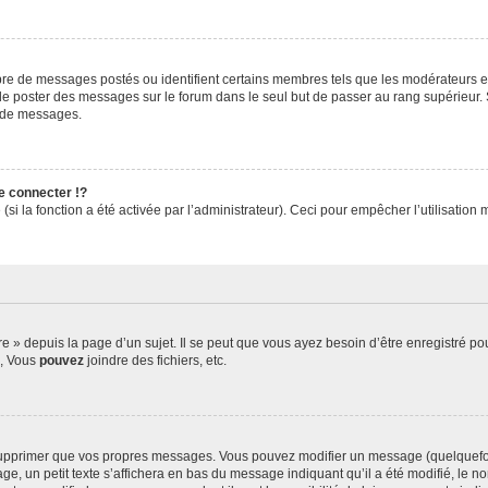
mbre de messages postés ou identifient certains membres tels que les modérateurs e
ez de poster des messages sur le forum dans le seul but de passer au rang supérieur. 
r de messages.
 connecter !?
i la fonction a été activée par l’administrateur). Ceci pour empêcher l’utilisation ma
» depuis la page d’un sujet. Il se peut que vous ayez besoin d’être enregistré pou
s, Vous
pouvez
joindre des fichiers, etc.
upprimer que vos propres messages. Vous pouvez modifier un message (quelquefois
n petit texte s’affichera en bas du message indiquant qu’il a été modifié, le nombr