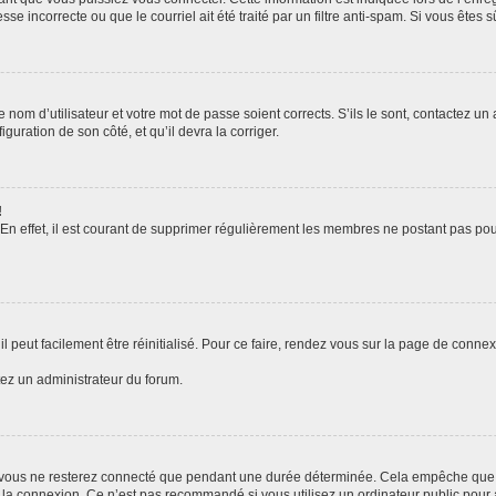
se incorrecte ou que le courriel ait été traité par un filtre anti-spam. Si vous êtes s
 nom d’utilisateur et votre mot de passe soient corrects. S’ils le sont, contactez un 
guration de son côté, et qu’il devra la corriger.
!
 En effet, il est courant de supprimer régulièrement les membres ne postant pas pour
 peut facilement être réinitialisé. Pour ce faire, rendez vous sur la page de conne
tez un administrateur du forum.
 vous ne resterez connecté que pendant une durée déterminée. Cela empêche que que
 la connexion. Ce n’est pas recommandé si vous utilisez un ordinateur public pour a