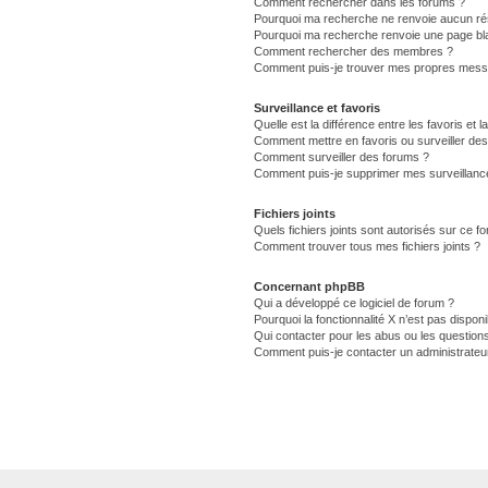
Comment rechercher dans les forums ?
Pourquoi ma recherche ne renvoie aucun rés
Pourquoi ma recherche renvoie une page bl
Comment rechercher des membres ?
Comment puis-je trouver mes propres messa
Surveillance et favoris
Quelle est la différence entre les favoris et l
Comment mettre en favoris ou surveiller des
Comment surveiller des forums ?
Comment puis-je supprimer mes surveillance
Fichiers joints
Quels fichiers joints sont autorisés sur ce f
Comment trouver tous mes fichiers joints ?
Concernant phpBB
Qui a développé ce logiciel de forum ?
Pourquoi la fonctionnalité X n’est pas disponi
Qui contacter pour les abus ou les question
Comment puis-je contacter un administrateu