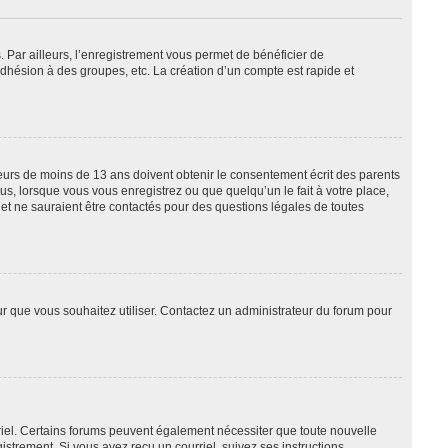
. Par ailleurs, l’enregistrement vous permet de bénéficier de
dhésion à des groupes, etc. La création d’un compte est rapide et
ineurs de moins de 13 ans doivent obtenir le consentement écrit des parents
us, lorsque vous vous enregistrez ou que quelqu’un le fait à votre place,
 et ne sauraient être contactés pour des questions légales de toutes
eur que vous souhaitez utiliser. Contactez un administrateur du forum pour
rriel. Certains forums peuvent également nécessiter que toute nouvelle
strement. Si vous avez reçu un courriel, suivez ses instructions.