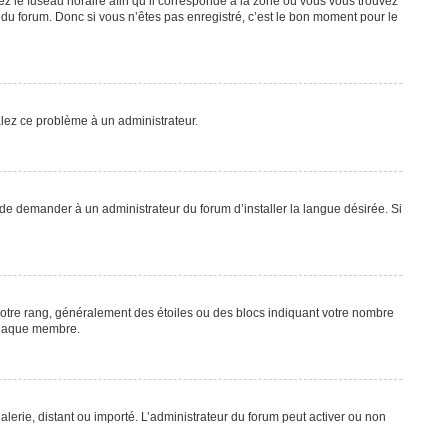
ez le fuseau horaire afin qu’il corresponde à la zone où vous vous trouvez
du forum. Donc si vous n’êtes pas enregistré, c’est le bon moment pour le
nalez ce problème à un administrateur.
 de demander à un administrateur du forum d’installer la langue désirée. Si
 votre rang, généralement des étoiles ou des blocs indiquant votre nombre
 chaque membre.
alerie, distant ou importé. L’administrateur du forum peut activer ou non