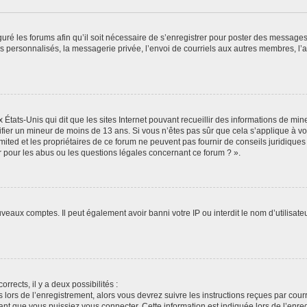
guré les forums afin qu’il soit nécessaire de s’enregistrer pour poster des messages
 personnalisés, la messagerie privée, l’envoi de courriels aux autres membres, l’a
 États-Unis qui dit que les sites Internet pouvant recueillir des informations de m
ntifier un mineur de moins de 13 ans. Si vous n’êtes pas sûr que cela s’applique à vo
ited et les propriétaires de ce forum ne peuvent pas fournir de conseils juridiques
r pour les abus ou les questions légales concernant ce forum ? ».
uveaux comptes. Il peut également avoir banni votre IP ou interdit le nom d’utilisat
orrects, il y a deux possibilités :
 lors de l’enregistrement, alors vous devrez suivre les instructions reçues par cou
t que vous puissiez vous connecter. Cette information est indiquée lors de l’enregi