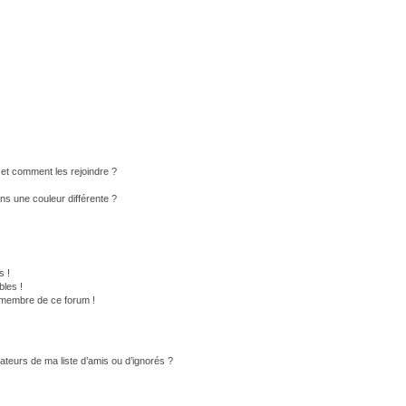
s et comment les rejoindre ?
s une couleur différente ?
s !
les !
n membre de ce forum !
ateurs de ma liste d’amis ou d’ignorés ?