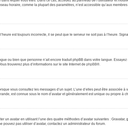
elui dans lequel vous êtes. Dans ce cas, accédez au
panneau de l’utilisateur
et modifi
 fuseau horaire, comme la plupart des paramètres, n’est accessible qu’aux membres 
’heure est toujours incorrecte, il se peut que le serveur ne soit pas à l’heure. Sig
e langue ou bien que personne n’ait encore traduit phpBB dans votre langue. Essayez
Vous trouverez plus d’informations sur le site Internet de
phpBB
®.
lorsque vous consultez les messages d’un sujet. L’une d’elles peut être associée à
 grande, est connue sous le nom d’avatar et généralement est unique ou propre à
ter un avatar en utilisant l’une des quatre méthodes d’avatar suivantes : Gravatar, g
 ne pouvez pas utiliser d’avatar, contactez un administrateur du forum.