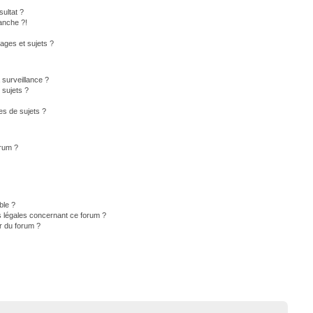
ultat ?
anche ?!
ges et sujets ?
a surveillance ?
 sujets ?
s de sujets ?
orum ?
ble ?
s légales concernant ce forum ?
r du forum ?