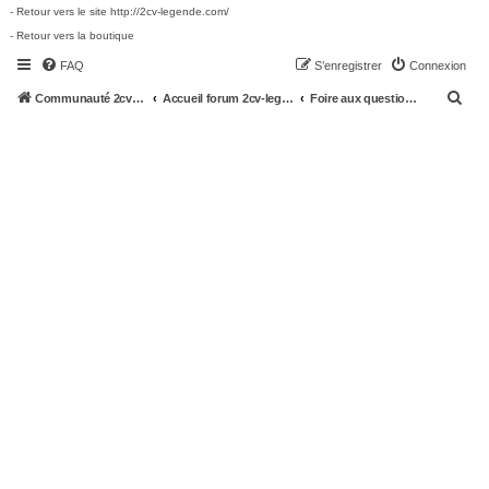
- Retour vers le site http://2cv-legende.com/
- Retour vers la boutique
FAQ
S’enregistrer
Connexion
R
Communauté 2cv-legende.com
Accueil forum 2cv-legende.com
Foire aux questions (Questions posées fréquemment)
e
c
h
e
r
c
h
e
r