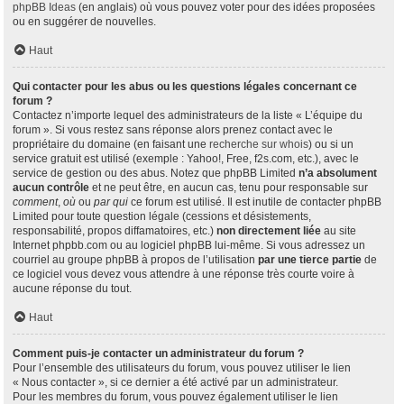
phpBB Ideas
(en anglais) où vous pouvez voter pour des idées proposées
ou en suggérer de nouvelles.
Haut
Qui contacter pour les abus ou les questions légales concernant ce
forum ?
Contactez n’importe lequel des administrateurs de la liste « L’équipe du
forum ». Si vous restez sans réponse alors prenez contact avec le
propriétaire du domaine (en faisant une
recherche sur whois
) ou si un
service gratuit est utilisé (exemple : Yahoo!, Free, f2s.com, etc.), avec le
service de gestion ou des abus. Notez que phpBB Limited
n’a absolument
aucun contrôle
et ne peut être, en aucun cas, tenu pour responsable sur
comment
,
où
ou
par qui
ce forum est utilisé. Il est inutile de contacter phpBB
Limited pour toute question légale (cessions et désistements,
responsabilité, propos diffamatoires, etc.)
non directement liée
au site
Internet phpbb.com ou au logiciel phpBB lui-même. Si vous adressez un
courriel au groupe phpBB à propos de l’utilisation
par une tierce partie
de
ce logiciel vous devez vous attendre à une réponse très courte voire à
aucune réponse du tout.
Haut
Comment puis-je contacter un administrateur du forum ?
Pour l’ensemble des utilisateurs du forum, vous pouvez utiliser le lien
« Nous contacter », si ce dernier a été activé par un administrateur.
Pour les membres du forum, vous pouvez également utiliser le lien