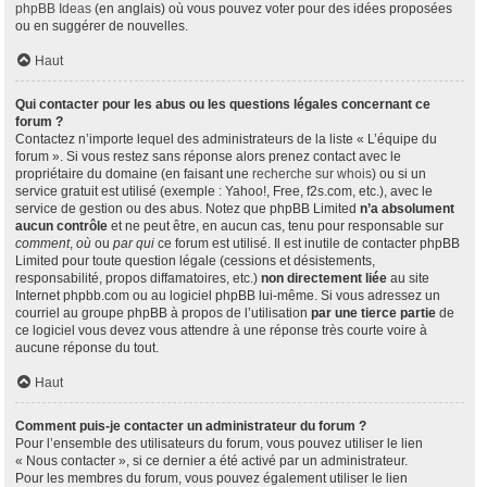
phpBB Ideas
(en anglais) où vous pouvez voter pour des idées proposées
ou en suggérer de nouvelles.
Haut
Qui contacter pour les abus ou les questions légales concernant ce
forum ?
Contactez n’importe lequel des administrateurs de la liste « L’équipe du
forum ». Si vous restez sans réponse alors prenez contact avec le
propriétaire du domaine (en faisant une
recherche sur whois
) ou si un
service gratuit est utilisé (exemple : Yahoo!, Free, f2s.com, etc.), avec le
service de gestion ou des abus. Notez que phpBB Limited
n’a absolument
aucun contrôle
et ne peut être, en aucun cas, tenu pour responsable sur
comment
,
où
ou
par qui
ce forum est utilisé. Il est inutile de contacter phpBB
Limited pour toute question légale (cessions et désistements,
responsabilité, propos diffamatoires, etc.)
non directement liée
au site
Internet phpbb.com ou au logiciel phpBB lui-même. Si vous adressez un
courriel au groupe phpBB à propos de l’utilisation
par une tierce partie
de
ce logiciel vous devez vous attendre à une réponse très courte voire à
aucune réponse du tout.
Haut
Comment puis-je contacter un administrateur du forum ?
Pour l’ensemble des utilisateurs du forum, vous pouvez utiliser le lien
« Nous contacter », si ce dernier a été activé par un administrateur.
Pour les membres du forum, vous pouvez également utiliser le lien