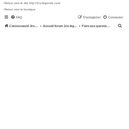
- Retour vers le site http://2cv-legende.com/
- Retour vers la boutique
FAQ
S’enregistrer
Connexion
R
Communauté 2cv-legende.com
Accueil forum 2cv-legende.com
Foire aux questions (Questions posées fréquemment)
e
c
h
e
r
c
h
e
r