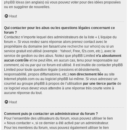
phpBB Ideas
(en anglais) où vous pouvez voter pour des idées proposées
ou en suggérer de nouvelles.
Haut
Qui contacter pour les abus ou les questions légales concernant ce
forum ?
Contactez n’importe lequel des administrateurs de la liste « L’équipe du
forum ». Si vous restez sans réponse alors prenez contact avec le
propriétaire du domaine (en faisant une
recherche sur whois
) ou si un
service gratuit est utilisé (exemple : Yahoo!, Free, f2s.com, etc.), avec le
service de gestion ou des abus. Notez que phpBB Limited
n’a absolument
aucun contrôle
et ne peut être, en aucun cas, tenu pour responsable sur
comment
,
où
ou
par qui
ce forum est utilisé. Il est inutile de contacter phpBB
Limited pour toute question légale (cessions et désistements,
responsabilité, propos diffamatoires, etc.)
non directement liée
au site
Internet phpbb.com ou au logiciel phpBB lui-même. Si vous adressez un
courriel au groupe phpBB à propos de l’utilisation
par une tierce partie
de
ce logiciel vous devez vous attendre à une réponse très courte voire à
aucune réponse du tout.
Haut
Comment puis-je contacter un administrateur du forum ?
Pour l’ensemble des utilisateurs du forum, vous pouvez utiliser le lien
« Nous contacter », si ce dernier a été activé par un administrateur.
Pour les membres du forum, vous pouvez également utiliser le lien