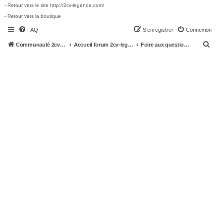
- Retour vers le site http://2cv-legende.com/
- Retour vers la boutique
FAQ
S’enregistrer
Connexion
R
Communauté 2cv-legende.com
Accueil forum 2cv-legende.com
Foire aux questions (Questions posées fréquemment)
e
c
h
e
r
c
h
e
r