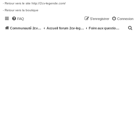
- Retour vers le site http://2cv-legende.com/
- Retour vers la boutique
FAQ
S’enregistrer
Connexion
R
Communauté 2cv-legende.com
Accueil forum 2cv-legende.com
Foire aux questions (Questions posées fréquemment)
e
c
h
e
r
c
h
e
r