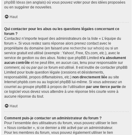
phpBB Ideas
(en anglais) où vous pouvez voter pour des idées proposées
ou en suggérer de nouvelles.
Haut
Qui contacter pour les abus ou les questions légales concernant ce
forum ?
Contactez n’importe lequel des administrateurs de la liste « L’équipe du
forum ». Si vous restez sans réponse alors prenez contact avec le
propriétaire du domaine (en faisant une
recherche sur whois
) ou si un
service gratuit est utilisé (exemple : Yahoo!, Free, f2s.com, etc.), avec le
service de gestion ou des abus. Notez que phpBB Limited
n’a absolument
aucun contrôle
et ne peut être, en aucun cas, tenu pour responsable sur
comment
,
où
ou
par qui
ce forum est utilisé. Il est inutile de contacter phpBB
Limited pour toute question légale (cessions et désistements,
responsabilité, propos diffamatoires, etc.)
non directement liée
au site
Internet phpbb.com ou au logiciel phpBB lui-même. Si vous adressez un
courriel au groupe phpBB à propos de l’utilisation
par une tierce partie
de
ce logiciel vous devez vous attendre à une réponse très courte voire à
aucune réponse du tout.
Haut
Comment puis-je contacter un administrateur du forum ?
Pour l’ensemble des utilisateurs du forum, vous pouvez utiliser le lien
« Nous contacter », si ce dernier a été activé par un administrateur.
Pour les membres du forum, vous pouvez également utiliser le lien