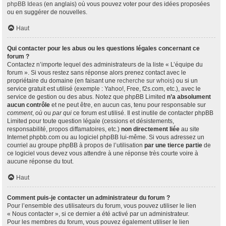
phpBB Ideas
(en anglais) où vous pouvez voter pour des idées proposées
ou en suggérer de nouvelles.
Haut
Qui contacter pour les abus ou les questions légales concernant ce
forum ?
Contactez n’importe lequel des administrateurs de la liste « L’équipe du
forum ». Si vous restez sans réponse alors prenez contact avec le
propriétaire du domaine (en faisant une
recherche sur whois
) ou si un
service gratuit est utilisé (exemple : Yahoo!, Free, f2s.com, etc.), avec le
service de gestion ou des abus. Notez que phpBB Limited
n’a absolument
aucun contrôle
et ne peut être, en aucun cas, tenu pour responsable sur
comment
,
où
ou
par qui
ce forum est utilisé. Il est inutile de contacter phpBB
Limited pour toute question légale (cessions et désistements,
responsabilité, propos diffamatoires, etc.)
non directement liée
au site
Internet phpbb.com ou au logiciel phpBB lui-même. Si vous adressez un
courriel au groupe phpBB à propos de l’utilisation
par une tierce partie
de
ce logiciel vous devez vous attendre à une réponse très courte voire à
aucune réponse du tout.
Haut
Comment puis-je contacter un administrateur du forum ?
Pour l’ensemble des utilisateurs du forum, vous pouvez utiliser le lien
« Nous contacter », si ce dernier a été activé par un administrateur.
Pour les membres du forum, vous pouvez également utiliser le lien