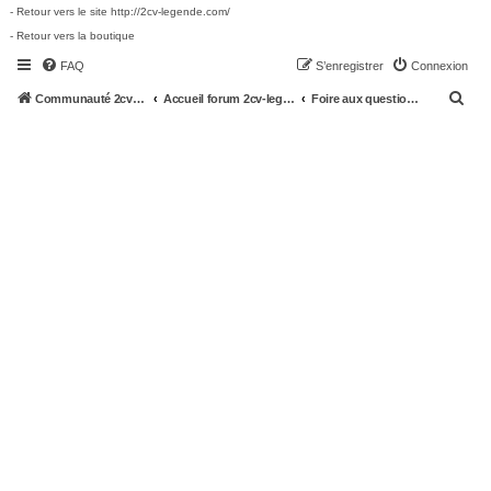
- Retour vers le site http://2cv-legende.com/
- Retour vers la boutique
FAQ
S’enregistrer
Connexion
R
Communauté 2cv-legende.com
Accueil forum 2cv-legende.com
Foire aux questions (Questions posées fréquemment)
e
c
h
e
r
c
h
e
r