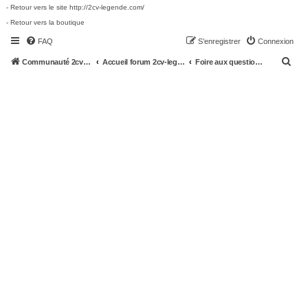
- Retour vers le site http://2cv-legende.com/
- Retour vers la boutique
FAQ
S’enregistrer
Connexion
R
Communauté 2cv-legende.com
Accueil forum 2cv-legende.com
Foire aux questions (Questions posées fréquemment)
e
c
h
e
r
c
h
e
r