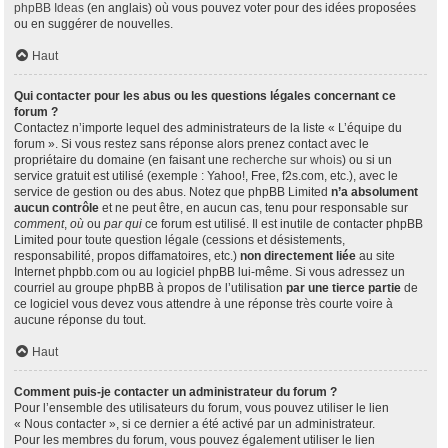
phpBB Ideas
(en anglais) où vous pouvez voter pour des idées proposées
ou en suggérer de nouvelles.
Haut
Qui contacter pour les abus ou les questions légales concernant ce
forum ?
Contactez n’importe lequel des administrateurs de la liste « L’équipe du
forum ». Si vous restez sans réponse alors prenez contact avec le
propriétaire du domaine (en faisant une
recherche sur whois
) ou si un
service gratuit est utilisé (exemple : Yahoo!, Free, f2s.com, etc.), avec le
service de gestion ou des abus. Notez que phpBB Limited
n’a absolument
aucun contrôle
et ne peut être, en aucun cas, tenu pour responsable sur
comment
,
où
ou
par qui
ce forum est utilisé. Il est inutile de contacter phpBB
Limited pour toute question légale (cessions et désistements,
responsabilité, propos diffamatoires, etc.)
non directement liée
au site
Internet phpbb.com ou au logiciel phpBB lui-même. Si vous adressez un
courriel au groupe phpBB à propos de l’utilisation
par une tierce partie
de
ce logiciel vous devez vous attendre à une réponse très courte voire à
aucune réponse du tout.
Haut
Comment puis-je contacter un administrateur du forum ?
Pour l’ensemble des utilisateurs du forum, vous pouvez utiliser le lien
« Nous contacter », si ce dernier a été activé par un administrateur.
Pour les membres du forum, vous pouvez également utiliser le lien