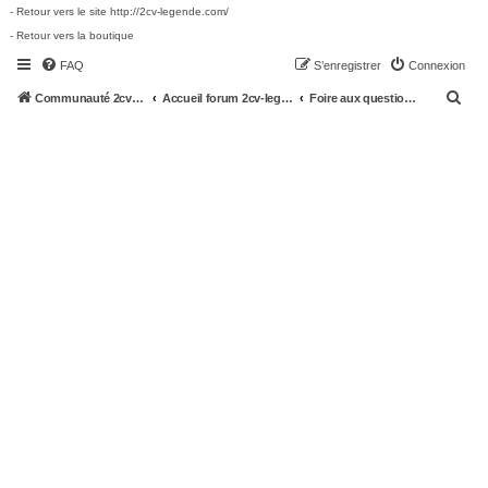
- Retour vers le site http://2cv-legende.com/
- Retour vers la boutique
FAQ
S’enregistrer
Connexion
R
Communauté 2cv-legende.com
Accueil forum 2cv-legende.com
Foire aux questions (Questions posées fréquemment)
e
c
h
e
r
c
h
e
r