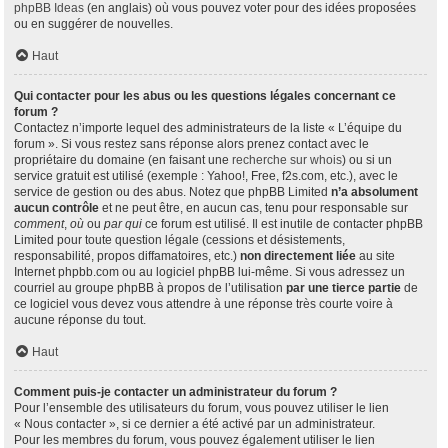
phpBB Ideas
(en anglais) où vous pouvez voter pour des idées proposées
ou en suggérer de nouvelles.
Haut
Qui contacter pour les abus ou les questions légales concernant ce
forum ?
Contactez n’importe lequel des administrateurs de la liste « L’équipe du
forum ». Si vous restez sans réponse alors prenez contact avec le
propriétaire du domaine (en faisant une
recherche sur whois
) ou si un
service gratuit est utilisé (exemple : Yahoo!, Free, f2s.com, etc.), avec le
service de gestion ou des abus. Notez que phpBB Limited
n’a absolument
aucun contrôle
et ne peut être, en aucun cas, tenu pour responsable sur
comment
,
où
ou
par qui
ce forum est utilisé. Il est inutile de contacter phpBB
Limited pour toute question légale (cessions et désistements,
responsabilité, propos diffamatoires, etc.)
non directement liée
au site
Internet phpbb.com ou au logiciel phpBB lui-même. Si vous adressez un
courriel au groupe phpBB à propos de l’utilisation
par une tierce partie
de
ce logiciel vous devez vous attendre à une réponse très courte voire à
aucune réponse du tout.
Haut
Comment puis-je contacter un administrateur du forum ?
Pour l’ensemble des utilisateurs du forum, vous pouvez utiliser le lien
« Nous contacter », si ce dernier a été activé par un administrateur.
Pour les membres du forum, vous pouvez également utiliser le lien