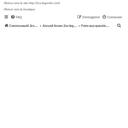
- Retour vers le site http://2cv-legende.com/
- Retour vers la boutique
FAQ
S’enregistrer
Connexion
R
Communauté 2cv-legende.com
Accueil forum 2cv-legende.com
Foire aux questions (Questions posées fréquemment)
e
c
h
e
r
c
h
e
r