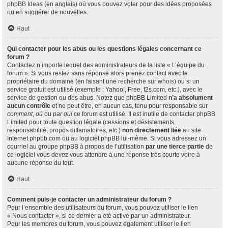
phpBB Ideas
(en anglais) où vous pouvez voter pour des idées proposées
ou en suggérer de nouvelles.
Haut
Qui contacter pour les abus ou les questions légales concernant ce
forum ?
Contactez n’importe lequel des administrateurs de la liste « L’équipe du
forum ». Si vous restez sans réponse alors prenez contact avec le
propriétaire du domaine (en faisant une
recherche sur whois
) ou si un
service gratuit est utilisé (exemple : Yahoo!, Free, f2s.com, etc.), avec le
service de gestion ou des abus. Notez que phpBB Limited
n’a absolument
aucun contrôle
et ne peut être, en aucun cas, tenu pour responsable sur
comment
,
où
ou
par qui
ce forum est utilisé. Il est inutile de contacter phpBB
Limited pour toute question légale (cessions et désistements,
responsabilité, propos diffamatoires, etc.)
non directement liée
au site
Internet phpbb.com ou au logiciel phpBB lui-même. Si vous adressez un
courriel au groupe phpBB à propos de l’utilisation
par une tierce partie
de
ce logiciel vous devez vous attendre à une réponse très courte voire à
aucune réponse du tout.
Haut
Comment puis-je contacter un administrateur du forum ?
Pour l’ensemble des utilisateurs du forum, vous pouvez utiliser le lien
« Nous contacter », si ce dernier a été activé par un administrateur.
Pour les membres du forum, vous pouvez également utiliser le lien