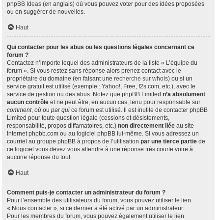
phpBB Ideas
(en anglais) où vous pouvez voter pour des idées proposées
ou en suggérer de nouvelles.
Haut
Qui contacter pour les abus ou les questions légales concernant ce
forum ?
Contactez n’importe lequel des administrateurs de la liste « L’équipe du
forum ». Si vous restez sans réponse alors prenez contact avec le
propriétaire du domaine (en faisant une
recherche sur whois
) ou si un
service gratuit est utilisé (exemple : Yahoo!, Free, f2s.com, etc.), avec le
service de gestion ou des abus. Notez que phpBB Limited
n’a absolument
aucun contrôle
et ne peut être, en aucun cas, tenu pour responsable sur
comment
,
où
ou
par qui
ce forum est utilisé. Il est inutile de contacter phpBB
Limited pour toute question légale (cessions et désistements,
responsabilité, propos diffamatoires, etc.)
non directement liée
au site
Internet phpbb.com ou au logiciel phpBB lui-même. Si vous adressez un
courriel au groupe phpBB à propos de l’utilisation
par une tierce partie
de
ce logiciel vous devez vous attendre à une réponse très courte voire à
aucune réponse du tout.
Haut
Comment puis-je contacter un administrateur du forum ?
Pour l’ensemble des utilisateurs du forum, vous pouvez utiliser le lien
« Nous contacter », si ce dernier a été activé par un administrateur.
Pour les membres du forum, vous pouvez également utiliser le lien