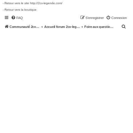
- Retour vers le site http://2cv-legende.com/
- Retour vers la boutique
FAQ
S’enregistrer
Connexion
R
Communauté 2cv-legende.com
Accueil forum 2cv-legende.com
Foire aux questions (Questions posées fréquemment)
e
c
h
e
r
c
h
e
r