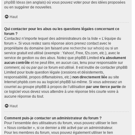
phpBB Ideas
(en anglais) où vous pouvez voter pour des idées proposées
ou en suggérer de nouvelles.
Haut
Qui contacter pour les abus ou les questions légales concernant ce
forum ?
Contactez n’importe lequel des administrateurs de la liste « L’équipe du
forum ». Si vous restez sans réponse alors prenez contact avec le
propriétaire du domaine (en faisant une
recherche sur whois
) ou si un
service gratuit est utilisé (exemple : Yahoo!, Free, f2s.com, etc.), avec le
service de gestion ou des abus. Notez que phpBB Limited
n’a absolument
aucun contrôle
et ne peut être, en aucun cas, tenu pour responsable sur
comment
,
où
ou
par qui
ce forum est utilisé. Il est inutile de contacter phpBB
Limited pour toute question légale (cessions et désistements,
responsabilité, propos diffamatoires, etc.)
non directement liée
au site
Internet phpbb.com ou au logiciel phpBB lui-même. Si vous adressez un
courriel au groupe phpBB à propos de l’utilisation
par une tierce partie
de
ce logiciel vous devez vous attendre à une réponse très courte voire à
aucune réponse du tout.
Haut
Comment puis-je contacter un administrateur du forum ?
Pour l’ensemble des utilisateurs du forum, vous pouvez utiliser le lien
« Nous contacter », si ce dernier a été activé par un administrateur.
Pour les membres du forum, vous pouvez également utiliser le lien