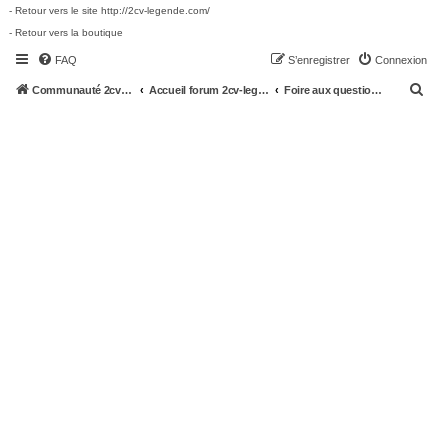
- Retour vers le site http://2cv-legende.com/
- Retour vers la boutique
FAQ
S’enregistrer
Connexion
R
Communauté 2cv-legende.com
Accueil forum 2cv-legende.com
Foire aux questions (Questions posées fréquemment)
e
c
h
e
r
c
h
e
r