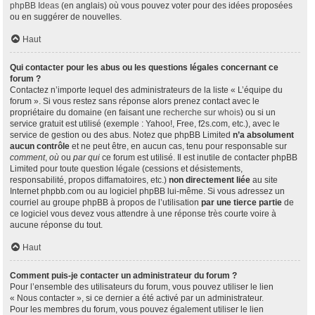
phpBB Ideas
(en anglais) où vous pouvez voter pour des idées proposées
ou en suggérer de nouvelles.
Haut
Qui contacter pour les abus ou les questions légales concernant ce
forum ?
Contactez n’importe lequel des administrateurs de la liste « L’équipe du
forum ». Si vous restez sans réponse alors prenez contact avec le
propriétaire du domaine (en faisant une
recherche sur whois
) ou si un
service gratuit est utilisé (exemple : Yahoo!, Free, f2s.com, etc.), avec le
service de gestion ou des abus. Notez que phpBB Limited
n’a absolument
aucun contrôle
et ne peut être, en aucun cas, tenu pour responsable sur
comment
,
où
ou
par qui
ce forum est utilisé. Il est inutile de contacter phpBB
Limited pour toute question légale (cessions et désistements,
responsabilité, propos diffamatoires, etc.)
non directement liée
au site
Internet phpbb.com ou au logiciel phpBB lui-même. Si vous adressez un
courriel au groupe phpBB à propos de l’utilisation
par une tierce partie
de
ce logiciel vous devez vous attendre à une réponse très courte voire à
aucune réponse du tout.
Haut
Comment puis-je contacter un administrateur du forum ?
Pour l’ensemble des utilisateurs du forum, vous pouvez utiliser le lien
« Nous contacter », si ce dernier a été activé par un administrateur.
Pour les membres du forum, vous pouvez également utiliser le lien