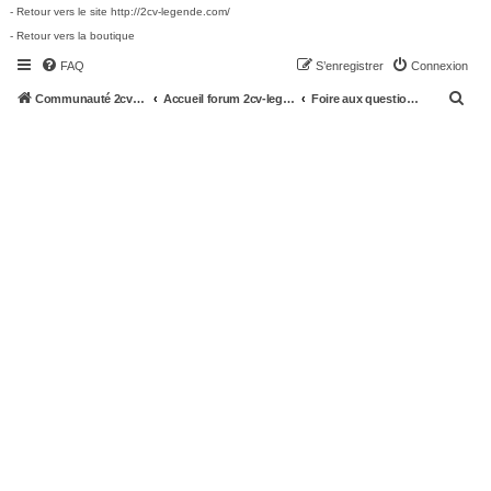
- Retour vers le site http://2cv-legende.com/
- Retour vers la boutique
FAQ
S’enregistrer
Connexion
R
Communauté 2cv-legende.com
Accueil forum 2cv-legende.com
Foire aux questions (Questions posées fréquemment)
e
c
h
e
r
c
h
e
r