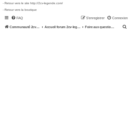
- Retour vers le site http://2cv-legende.com/
- Retour vers la boutique
FAQ
S’enregistrer
Connexion
R
Communauté 2cv-legende.com
Accueil forum 2cv-legende.com
Foire aux questions (Questions posées fréquemment)
e
c
h
e
r
c
h
e
r