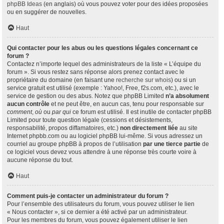
phpBB Ideas
(en anglais) où vous pouvez voter pour des idées proposées
ou en suggérer de nouvelles.
Haut
Qui contacter pour les abus ou les questions légales concernant ce
forum ?
Contactez n’importe lequel des administrateurs de la liste « L’équipe du
forum ». Si vous restez sans réponse alors prenez contact avec le
propriétaire du domaine (en faisant une
recherche sur whois
) ou si un
service gratuit est utilisé (exemple : Yahoo!, Free, f2s.com, etc.), avec le
service de gestion ou des abus. Notez que phpBB Limited
n’a absolument
aucun contrôle
et ne peut être, en aucun cas, tenu pour responsable sur
comment
,
où
ou
par qui
ce forum est utilisé. Il est inutile de contacter phpBB
Limited pour toute question légale (cessions et désistements,
responsabilité, propos diffamatoires, etc.)
non directement liée
au site
Internet phpbb.com ou au logiciel phpBB lui-même. Si vous adressez un
courriel au groupe phpBB à propos de l’utilisation
par une tierce partie
de
ce logiciel vous devez vous attendre à une réponse très courte voire à
aucune réponse du tout.
Haut
Comment puis-je contacter un administrateur du forum ?
Pour l’ensemble des utilisateurs du forum, vous pouvez utiliser le lien
« Nous contacter », si ce dernier a été activé par un administrateur.
Pour les membres du forum, vous pouvez également utiliser le lien